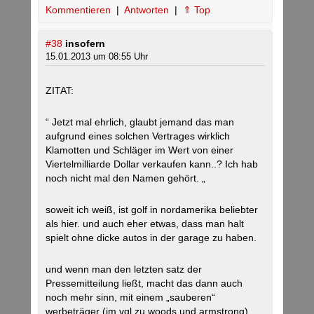
Kommentieren
|
Antworten
|
⇑ Top
#38
insofern
15.01.2013 um 08:55 Uhr
ZITAT:
“ Jetzt mal ehrlich, glaubt jemand das man
aufgrund eines solchen Vertrages wirklich
Klamotten und Schläger im Wert von einer
Viertelmilliarde Dollar verkaufen kann..? Ich hab
noch nicht mal den Namen gehört. „
soweit ich weiß, ist golf in nordamerika beliebter
als hier. und auch eher etwas, dass man halt
spielt ohne dicke autos in der garage zu haben.
und wenn man den letzten satz der
Pressemitteilung ließt, macht das dann auch
noch mehr sinn, mit einem „sauberen“
werbeträger (im vgl zu woods und armstrong).