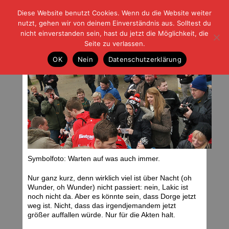
Diese Website benutzt Cookies. Wenn du die Website weiter
| | |
BLOG-G
Fußball und der Rest
nutzt, gehen wir von deinem Einverständnis aus. Solltest du
HOME
|
REGELN
|
IMPRESSUM
|
DATENSCHUTZ
nicht einverstanden sein, hast du jetzt die Möglichkeit, die
Seite zu verlassen.
Es ist kalt geworden
OK
Nein
Datenschutzerklärung
Dienstag, 15.01.13 | 06:20 Uhr
Symbolfoto: Warten auf was auch immer.
Nur ganz kurz, denn wirklich viel ist über Nacht (oh
Wunder, oh Wunder) nicht passiert: nein, Lakic ist
noch nicht da. Aber es könnte sein, dass Dorge jetzt
weg ist. Nicht, dass das irgendjemandem jetzt
größer auffallen würde. Nur für die Akten halt.