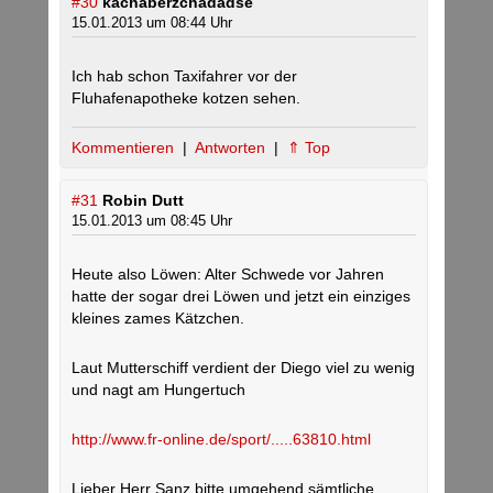
#30
kachaberzchadadse
15.01.2013 um 08:44 Uhr
Ich hab schon Taxifahrer vor der
Fluhafenapotheke kotzen sehen.
Kommentieren
|
Antworten
|
⇑ Top
#31
Robin Dutt
15.01.2013 um 08:45 Uhr
Heute also Löwen: Alter Schwede vor Jahren
hatte der sogar drei Löwen und jetzt ein einziges
kleines zames Kätzchen.
Laut Mutterschiff verdient der Diego viel zu wenig
und nagt am Hungertuch
http://www.fr-online.de/sport/.....63810.html
Lieber Herr Sanz bitte umgehend sämtliche