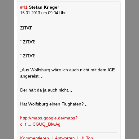
#41
Stefan Krieger
15.01.2013 um 09:04 Uhr
ZITAT:
“ ZITAT:
“ ZITAT:
„Aus Wolfsburg wäre ich auch nicht mit dem ICE
angereist. „
Der hält da ja auch nicht. „
Hat Wolfsburg einen Flughafen? „
http://maps.google.de/maps?
q=f.....CGUQ_BIwAg
Kommentieren
|
Antworten
|
⇑ Top