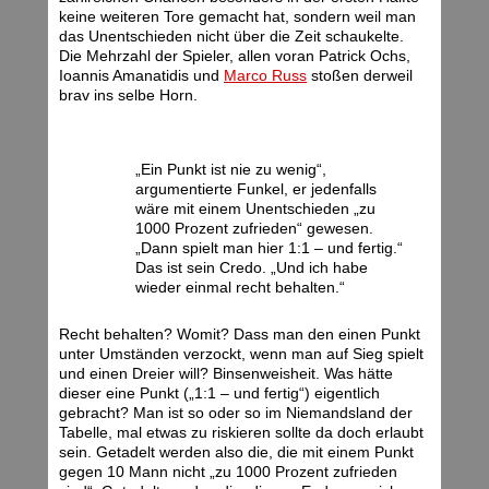
keine weiteren Tore gemacht hat, sondern weil man
das Unentschieden nicht über die Zeit schaukelte.
Die Mehrzahl der Spieler, allen voran Patrick Ochs,
Ioannis Amanatidis und
Marco Russ
stoßen derweil
brav ins selbe Horn.
„Ein Punkt ist nie zu wenig“,
argumentierte Funkel, er jedenfalls
wäre mit einem Unentschieden „zu
1000 Prozent zufrieden“ gewesen.
„Dann spielt man hier 1:1 – und fertig.“
Das ist sein Credo. „Und ich habe
wieder einmal recht behalten.“
Recht behalten? Womit? Dass man den einen Punkt
unter Umständen verzockt, wenn man auf Sieg spielt
und einen Dreier will? Binsenweisheit. Was hätte
dieser eine Punkt („1:1 – und fertig“) eigentlich
gebracht? Man ist so oder so im Niemandsland der
Tabelle, mal etwas zu riskieren sollte da doch erlaubt
sein. Getadelt werden also die, die mit einem Punkt
gegen 10 Mann nicht „zu 1000 Prozent zufrieden