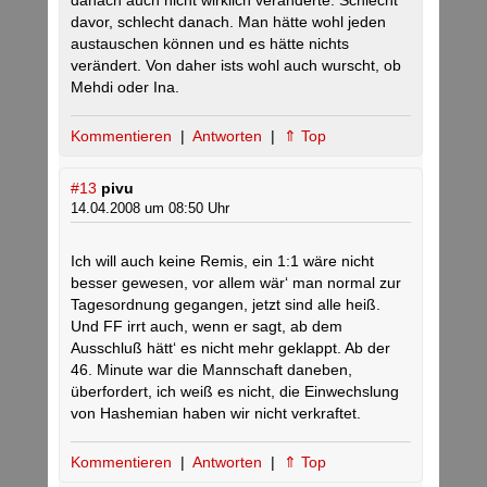
danach auch nicht wirklich veränderte. Schlecht
davor, schlecht danach. Man hätte wohl jeden
austauschen können und es hätte nichts
verändert. Von daher ists wohl auch wurscht, ob
Mehdi oder Ina.
Kommentieren
|
Antworten
|
⇑ Top
#13
pivu
14.04.2008 um 08:50 Uhr
Ich will auch keine Remis, ein 1:1 wäre nicht
besser gewesen, vor allem wär‘ man normal zur
Tagesordnung gegangen, jetzt sind alle heiß.
Und FF irrt auch, wenn er sagt, ab dem
Ausschluß hätt‘ es nicht mehr geklappt. Ab der
46. Minute war die Mannschaft daneben,
überfordert, ich weiß es nicht, die Einwechslung
von Hashemian haben wir nicht verkraftet.
Kommentieren
|
Antworten
|
⇑ Top