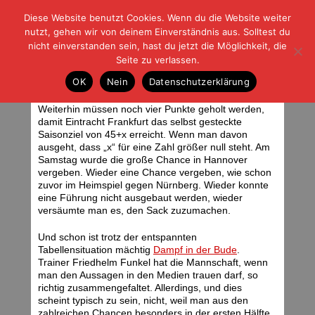
Diese Website benutzt Cookies. Wenn du die Website weiter
| | |
BLOG-G
Fußball und der Rest
nutzt, gehen wir von deinem Einverständnis aus. Solltest du
HOME
|
REGELN
|
IMPRESSUM
|
DATENSCHUTZ
nicht einverstanden sein, hast du jetzt die Möglichkeit, die
Seite zu verlassen.
Es knirscht im Gebälk
OK
Nein
Datenschutzerklärung
Montag, 14.04.08 | 07:10 Uhr
Weiterhin müssen noch vier Punkte geholt werden,
damit Eintracht Frankfurt das selbst gesteckte
Saisonziel von 45+x erreicht. Wenn man davon
ausgeht, dass „x“ für eine Zahl größer null steht. Am
Samstag wurde die große Chance in Hannover
vergeben. Wieder eine Chance vergeben, wie schon
zuvor im Heimspiel gegen Nürnberg. Wieder konnte
eine Führung nicht ausgebaut werden, wieder
versäumte man es, den Sack zuzumachen.
Und schon ist trotz der entspannten
Tabellensituation mächtig
Dampf in der Bude
.
Trainer Friedhelm Funkel hat die Mannschaft, wenn
man den Aussagen in den Medien trauen darf, so
richtig zusammengefaltet. Allerdings, und dies
scheint typisch zu sein, nicht, weil man aus den
zahlreichen Chancen besonders in der ersten Hälfte