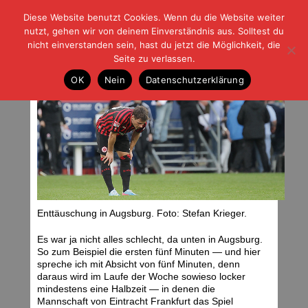
Diese Website benutzt Cookies. Wenn du die Website weiter
| | |
BLOG-G
Fußball und der Rest
nutzt, gehen wir von deinem Einverständnis aus. Solltest du
HOME
|
REGELN
|
IMPRESSUM
|
DATENSCHUTZ
nicht einverstanden sein, hast du jetzt die Möglichkeit, die
Seite zu verlassen.
Etwas ändern. Nur was?
OK
Nein
Datenschutzerklärung
Dienstag, 16.04.13 | 07:06 Uhr
Enttäuschung in Augsburg. Foto: Stefan Krieger.
Es war ja nicht alles schlecht, da unten in Augsburg.
So zum Beispiel die ersten fünf Minuten — und hier
spreche ich mit Absicht von fünf Minuten, denn
daraus wird im Laufe der Woche sowieso locker
mindestens eine Halbzeit — in denen die
Mannschaft von Eintracht Frankfurt das Spiel