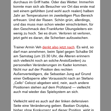
durchaus im Griff hatte. Oder das Wetter. Immerhin
konnte man sich als Besucher vor Ort das erste mal
seit einem gefühlten (und wohl auch realen) halben
Jahr an Temperaturen im zweiteiligen Plus-Bereich
erfreuen. Und der Rasen. Schön grün, allerdings,
und das muss man schon wieder einschränken, für
den Geschmack des Frankfurter Übungsleiters ein
wenig zu hoch. Sei es drum. Verloren ist verloren,
jetzt geht es daran, die Scherben aufzuwischen.
Trainer Armin Veh
denkt also jetzt nach
. Es wird, so
darf man annehmen, beim Spiel gegen Schalke 04
am Samstag (um 15:30 Uhr, die Älteren erinnern
sich vielleicht noch an solche Anstoßzeiten) zu
personellen Veränderungen im Kader kommen.
Nicht nur auf der Position des rechten
Außenverteidigers, die Sebastian Jung auf Grund
einer Gelbsperre aller Voraussicht nach an Stefano
„Cello“ Celozzi abgeben wird, nein, auch andere
Positionen stehen auf dem Prüfstand — vielleicht
auch mal wieder das Spielsystem an sich.
Vielleicht wird es auch auf der linken defensiven
Seite eine Veränderung geben. Bastian Oczipka,
bisher ohne Konkurrenz auf dieser Position, wirkt in