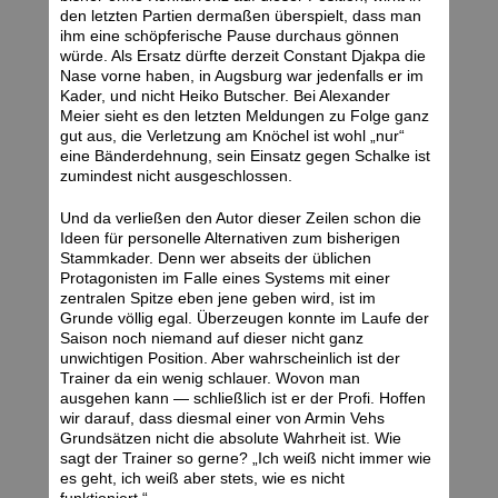
den letzten Partien dermaßen überspielt, dass man
ihm eine schöpferische Pause durchaus gönnen
würde. Als Ersatz dürfte derzeit Constant Djakpa die
Nase vorne haben, in Augsburg war jedenfalls er im
Kader, und nicht Heiko Butscher. Bei Alexander
Meier sieht es den letzten Meldungen zu Folge ganz
gut aus, die Verletzung am Knöchel ist wohl „nur“
eine Bänderdehnung, sein Einsatz gegen Schalke ist
zumindest nicht ausgeschlossen.
Und da verließen den Autor dieser Zeilen schon die
Ideen für personelle Alternativen zum bisherigen
Stammkader. Denn wer abseits der üblichen
Protagonisten im Falle eines Systems mit einer
zentralen Spitze eben jene geben wird, ist im
Grunde völlig egal. Überzeugen konnte im Laufe der
Saison noch niemand auf dieser nicht ganz
unwichtigen Position. Aber wahrscheinlich ist der
Trainer da ein wenig schlauer. Wovon man
ausgehen kann — schließlich ist er der Profi. Hoffen
wir darauf, dass diesmal einer von Armin Vehs
Grundsätzen nicht die absolute Wahrheit ist. Wie
sagt der Trainer so gerne? „Ich weiß nicht immer wie
es geht, ich weiß aber stets, wie es nicht