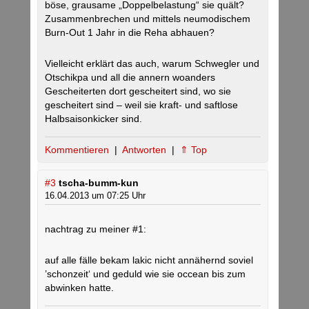
böse, grausame „Doppelbelastung“ sie quält?
Zusammenbrechen und mittels neumodischem
Burn-Out 1 Jahr in die Reha abhauen?
Vielleicht erklärt das auch, warum Schwegler und
Otschikpa und all die annern woanders
Gescheiterten dort gescheitert sind, wo sie
gescheitert sind – weil sie kraft- und saftlose
Halbsaisonkicker sind.
Kommentieren
|
Antworten
|
⇑ Top
#3
tscha-bumm-kun
16.04.2013 um 07:25 Uhr
nachtrag zu meiner #1:
auf alle fälle bekam lakic nicht annähernd soviel
’schonzeit‘ und geduld wie sie occean bis zum
abwinken hatte.