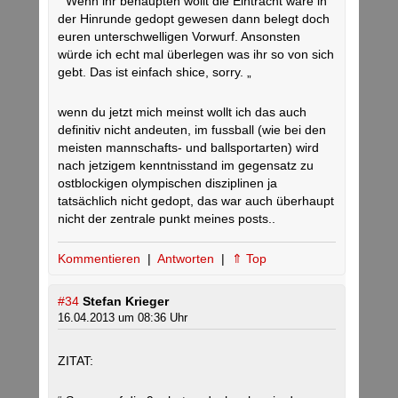
“ Wenn ihr behaupten wollt die Eintracht wäre in
der Hinrunde gedopt gewesen dann belegt doch
euren unterschwelligen Vorwurf. Ansonsten
würde ich echt mal überlegen was ihr so von sich
gebt. Das ist einfach shice, sorry. „
wenn du jetzt mich meinst wollt ich das auch
definitiv nicht andeuten, im fussball (wie bei den
meisten mannschafts- und ballsportarten) wird
nach jetzigem kenntnisstand im gegensatz zu
ostblockigen olympischen disziplinen ja
tatsächlich nicht gedopt, das war auch überhaupt
nicht der zentrale punkt meines posts..
Kommentieren
|
Antworten
|
⇑ Top
#34
Stefan Krieger
16.04.2013 um 08:36 Uhr
ZITAT: