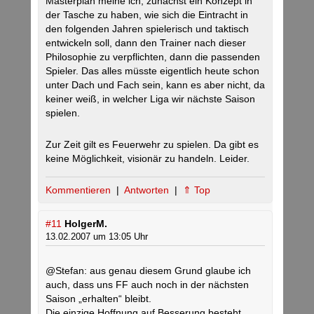
Masterplan meine ich, zunächst ein Konzept in
der Tasche zu haben, wie sich die Eintracht in
den folgenden Jahren spielerisch und taktisch
entwickeln soll, dann den Trainer nach dieser
Philosophie zu verpflichten, dann die passenden
Spieler. Das alles müsste eigentlich heute schon
unter Dach und Fach sein, kann es aber nicht, da
keiner weiß, in welcher Liga wir nächste Saison
spielen.
Zur Zeit gilt es Feuerwehr zu spielen. Da gibt es
keine Möglichkeit, visionär zu handeln. Leider.
Kommentieren
|
Antworten
|
⇑ Top
#11
HolgerM.
13.02.2007 um 13:05 Uhr
@Stefan: aus genau diesem Grund glaube ich
auch, dass uns FF auch noch in der nächsten
Saison „erhalten“ bleibt.
Die einzige Hoffnung auf Besserung besteht