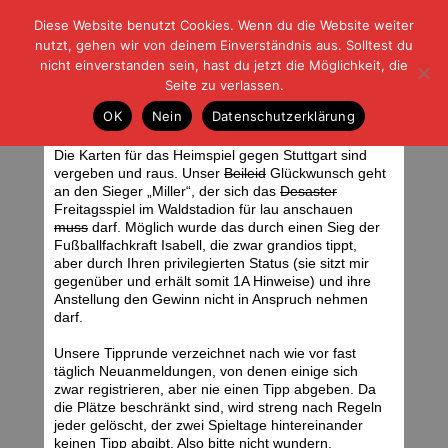
Diese Website benutzt Cookies. Wenn du die Website weiter
| | |
BLOG-G
Fußball und der Rest
nutzt, gehen wir von deinem Einverständnis aus. Solltest du
HOME
|
REGELN
|
IMPRESSUM
|
DATENSCHUTZ
nicht einverstanden sein, hast du jetzt die Möglichkeit, die
Seite zu verlassen.
Expertentipp: 22. Spieltag
OK
Nein
Datenschutzerklärung
Montag, 12.02.07 | 13:59 Uhr
Die Karten für das Heimspiel gegen Stuttgart sind
vergeben und raus. Unser
Beileid
Glückwunsch geht
an den Sieger „Miller“, der sich das
Desaster
Freitagsspiel im Waldstadion für lau anschauen
muss
darf. Möglich wurde das durch einen Sieg der
Fußballfachkraft Isabell, die zwar grandios tippt,
aber durch Ihren privilegierten Status (sie sitzt mir
gegenüber und erhält somit 1A Hinweise) und ihre
Anstellung den Gewinn nicht in Anspruch nehmen
darf.
Unsere Tipprunde verzeichnet nach wie vor fast
täglich Neuanmeldungen, von denen einige sich
zwar registrieren, aber nie einen Tipp abgeben. Da
die Plätze beschränkt sind, wird streng nach Regeln
jeder gelöscht, der zwei Spieltage hintereinander
keinen Tipp abgibt. Also bitte nicht wundern.