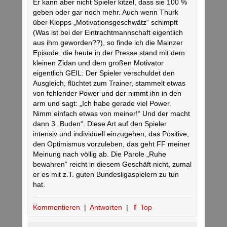
Er kann aber nicht Spieler kitzel, dass sie 100 %
geben oder gar noch mehr. Auch wenn Thurk
über Klopps „Motivationsgeschwätz“ schimpft
(Was ist bei der Eintrachtmannschaft eigentlich
aus ihm geworden??), so finde ich die Mainzer
Episode, die heute in der Presse stand mit dem
kleinen Zidan und dem großen Motivator
eigentlich GEIL: Der Spieler verschuldet den
Ausgleich, flüchtet zum Trainer, stammelt etwas
von fehlender Power und der nimmt ihn in den
arm und sagt: „Ich habe gerade viel Power.
Nimm einfach etwas von meiner!“ Und der macht
dann 3 „Buden“. Diese Art auf den Spieler
intensiv und individuell einzugehen, das Positive,
den Optimismus vorzuleben, das geht FF meiner
Meinung nach völlig ab. Die Parole „Ruhe
bewahren“ reicht in diesem Geschäft nicht, zumal
er es mit z.T. guten Bundesligaspielern zu tun
hat.
Kommentieren
|
Antworten
|
⇑ Top