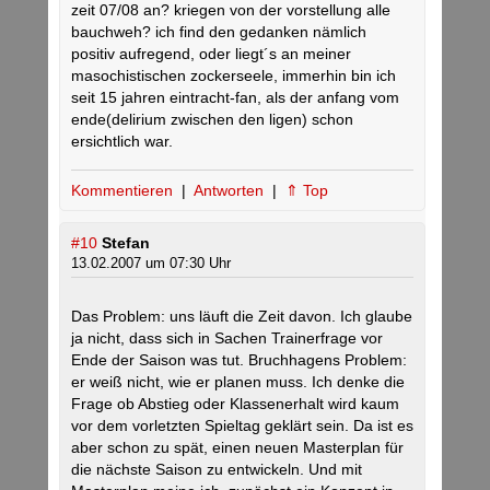
zeit 07/08 an? kriegen von der vorstellung alle
bauchweh? ich find den gedanken nämlich
positiv aufregend, oder liegt´s an meiner
masochistischen zockerseele, immerhin bin ich
seit 15 jahren eintracht-fan, als der anfang vom
ende(delirium zwischen den ligen) schon
ersichtlich war.
Kommentieren
|
Antworten
|
⇑ Top
#10
Stefan
13.02.2007 um 07:30 Uhr
Das Problem: uns läuft die Zeit davon. Ich glaube
ja nicht, dass sich in Sachen Trainerfrage vor
Ende der Saison was tut. Bruchhagens Problem:
er weiß nicht, wie er planen muss. Ich denke die
Frage ob Abstieg oder Klassenerhalt wird kaum
vor dem vorletzten Spieltag geklärt sein. Da ist es
aber schon zu spät, einen neuen Masterplan für
die nächste Saison zu entwickeln. Und mit