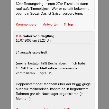
30er Rettungsring, hinten 27er Ritzel und dann
rauf aufs Timmelsjoch. Wer er schafft bekommt
oben ein Spezi. Das ist Saisonvorbereitung.
Kommentieren
|
Antworten
|
⇑ Top
#34
traber von daglfing
10.07.2008 um 23:23 Uhr
@ auswärtsspieltreff
(meine Tastatur frißt Buchstaben…. (ich habs
GENAU beobachtet! -alles-muss-mann-
kontrollieren…..*graus*)
Hoppenstett oder Monnem (iber der brigg) ginge
auch für meinereiner- könnte da in begrenztem
Rahmen gar ein Nachtlager organisieren (in
Monnem).