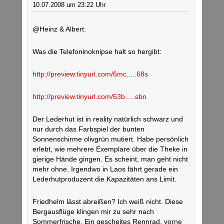
10.07.2008 um 23:22 Uhr
@Heinz & Albert:
Was die Telefoninoknipse halt so hergibt:
http://preview.tinyurl.com/6mc.....68s
http://preview.tinyurl.com/63b.....sbn
Der Lederhut ist in reality natürlich schwarz und
nur durch das Farbspiel der bunten
Sonnenschirme olivgrün mutiert. Habe persönlich
erlebt, wie mehrere Exemplare über die Theke in
gierige Hände gingen. Es scheint, man geht nicht
mehr ohne. Irgendwo in Laos fährt gerade ein
Lederhutproduzent die Kapazitäten ans Limit.
Friedhelm lässt abreißen? Ich weiß nicht. Diese
Bergausflüge klingen mir zu sehr nach
Sommerfrische. Ein gescheites Rennrad, vorne