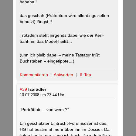
hahaha !
das geschah (Präteritum-wird allerdings selten
benutzt) längst !!
Trotzdem steht nirgends dabei wie der Kerl-
äähhhm das Model-heißt…
(unn ich bleib dabei – meine Tastatur frißt
Buchstaben – eingetippte…)
Kommentieren
|
Antworten
|
⇑ Top
#39
Isaradler
10.07.2008 um 23:44 Uhr
„Porträtfoto – von wem ?“
Ein geschätzter Eintracht-Forumsuser ist das.
HG hat bestimmt mehr über ihn im Dossier. Da
liefen Leute rum, sage ich Euch. Zu jedem Nick