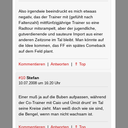
Also irgendwie beeindruckt es mich etwaas
negativ, das der Trainer mit (gefühlt nach
Faltenzahl) mittfünfzigjährige Trainer so eine
Radtour mitsrampelt, aber der jugendliche,
gutverdienende und sauteure Import aus einer
anderen Zeitzone im Tal bleibt. Man könnte auf
die Idee kommen, das FF ein spätes Comeback
auf dem Feld plant.
Kommentieren
|
Antworten
|
⇑ Top
#10
Stefan
10.07.2008 um 16:20 Uhr
Einer muß ja auf die Buben aufpassen, während
der Co-Trainer mit Caio und Ümüt drunt‘ im Tal
seine Kreise zieht. Man weiß doch wie sie sind,
die Bengel, wenn man nicht wachsam ist.
Kommentieren
|
Antworten
|
⇑ Top