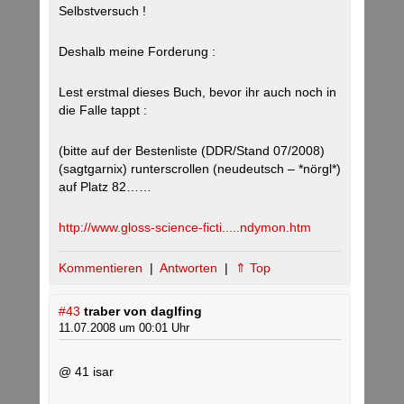
Selbstversuch !
Deshalb meine Forderung :
Lest erstmal dieses Buch, bevor ihr auch noch in
die Falle tappt :
(bitte auf der Bestenliste (DDR/Stand 07/2008)
(sagtgarnix) runterscrollen (neudeutsch – *nörgl*)
auf Platz 82……
http://www.gloss-science-ficti.....ndymon.htm
Kommentieren
|
Antworten
|
⇑ Top
#43
traber von daglfing
11.07.2008 um 00:01 Uhr
@ 41 isar