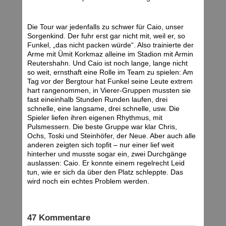
Die Tour war jedenfalls zu schwer für Caio, unser
Sorgenkind. Der fuhr erst gar nicht mit, weil er, so
Funkel, „das nicht packen würde“. Also trainierte der
Arme mit Ümit Korkmaz alleine im Stadion mit Armin
Reutershahn. Und Caio ist noch lange, lange nicht
so weit, ernsthaft eine Rolle im Team zu spielen: Am
Tag vor der Bergtour hat Funkel seine Leute extrem
hart rangenommen, in Vierer-Gruppen mussten sie
fast eineinhalb Stunden Runden laufen, drei
schnelle, eine langsame, drei schnelle, usw. Die
Spieler liefen ihren eigenen Rhythmus, mit
Pulsmessern. Die beste Gruppe war klar Chris,
Ochs, Toski und Steinhöfer, der Neue. Aber auch alle
anderen zeigten sich topfit – nur einer lief weit
hinterher und musste sogar ein, zwei Durchgänge
auslassen: Caio. Er konnte einem regelrecht Leid
tun, wie er sich da über den Platz schleppte. Das
wird noch ein echtes Problem werden.
47 Kommentare