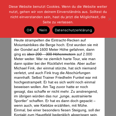
Diese Website benutzt Cookies. Wenn du die Website weiter
| | |
BLOG-G
Fußball und der Rest
nutzt, gehen wir von deinem Einverständnis aus. Solltest du
HOME
|
REGELN
|
IMPRESSUM
|
DATENSCHUTZ
nicht einverstanden sein, hast du jetzt die Möglichkeit, die
Seite zu verlassen.
Friedhelm im Peloton
OK
Nein
Datenschutzerklärung
Donnerstag, 10.07.08 | 15:09 Uhr
Heute strampelten die Eintracht-Recken auf
Moiuntainbikes die Berge hoch. Erst wurden sie mit
der Gondel auf 1600 Meter Höhe gefahren, dann
ging es
über 200 – 300 Höhenmetern
auf 2.000
Meter weiter. War ne ziemlich harte Tour, wie man
dann später bei der Rückfahrt merkte. Aber außer
Michael Fink, der einmal stürzte, hat sich niemand
verletzt, und auch Fink trug die Abschürfungen
mannhaft. Selbst Trainer Friedhelm Funkel war mit
hochgestrampelt. Er hat es sich wohl noch einmal
beweisen wollen. Am Tag zuvor hatte er noch
gesagt, das schaffe er nicht mehr. Zu anstrengend,
im übrigen würden das nur „junge, austrainierte
Sportler“ schaffen. Er hat es dann doch gepackt –
wenn auch, wie Kiebitze erzählten, mit Mühe.
Einmal, bei einer besonders fiesen Steigung, soll der
Kontakt zum Hauptfeld bedenklich abgerissen sein.