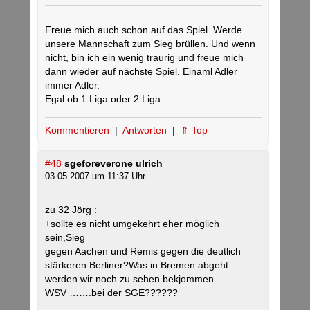
Freue mich auch schon auf das Spiel. Werde
unsere Mannschaft zum Sieg brüllen. Und wenn
nicht, bin ich ein wenig traurig und freue mich
dann wieder auf nächste Spiel. Einaml Adler
immer Adler.
Egal ob 1 Liga oder 2.Liga.
Kommentieren
|
Antworten
|
⇑ Top
#48
sgeforeverone ulrich
03.05.2007 um 11:37 Uhr
zu 32 Jörg :
+sollte es nicht umgekehrt eher möglich
sein,Sieg
gegen Aachen und Remis gegen die deutlich
stärkeren Berliner?Was in Bremen abgeht
werden wir noch zu sehen bekjommen…
WSV …….bei der SGE??????