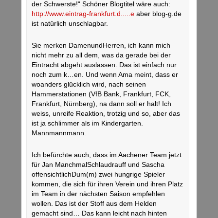
der Schwerste!“ Schöner Blogtitel wäre auch:
http://www.eintrag-frankfurt.d.....e
aber blog-g.de
ist natürlich unschlagbar.
Sie merken DamenundHerren, ich kann mich
nicht mehr zu all dem, was da gerade bei der
Eintracht abgeht auslassen. Das ist einfach nur
noch zum k…en. Und wenn Ama meint, dass er
woanders glücklich wird, nach seinen
Hammerstationen (VfB Bank, Frankfurt, FCK,
Frankfurt, Nürnberg), na dann soll er halt! Ich
weiss, unreife Reaktion, trotzig und so, aber das
ist ja schlimmer als im Kindergarten.
Mannmannmann.
Ich befürchte auch, dass im Aachener Team jetzt
für Jan ManchmalSchlaudrauff und Sascha
offensichtlichDum(m) zwei hungrige Spieler
kommen, die sich für ihren Verein und ihren Platz
im Team in der nächsten Saison empfehlen
wollen. Das ist der Stoff aus dem Helden
gemacht sind… Das kann leicht nach hinten