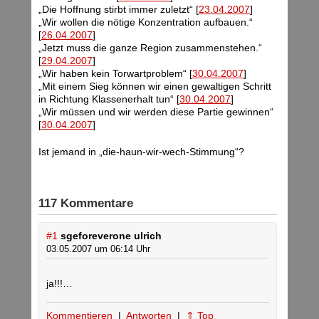
„Die Hoffnung stirbt immer zuletzt“ [
23.04.2007
]
„Wir wollen die nötige Konzentration aufbauen.“
[
26.04.2007
]
„Jetzt muss die ganze Region zusammenstehen.“
[
29.04.2007
]
„Wir haben kein Torwartproblem“ [
30.04.2007
]
„Mit einem Sieg können wir einen gewaltigen Schritt
in Richtung Klassenerhalt tun“ [
30.04.2007
]
„Wir müssen und wir werden diese Partie gewinnen“
[
30.04.2007
]
Ist jemand in „die-haun-wir-wech-Stimmung“?
117 Kommentare
#1
sgeforeverone ulrich
03.05.2007 um 06:14 Uhr
ja!!!…
Kommentieren
|
Antworten
|
⇑ Top