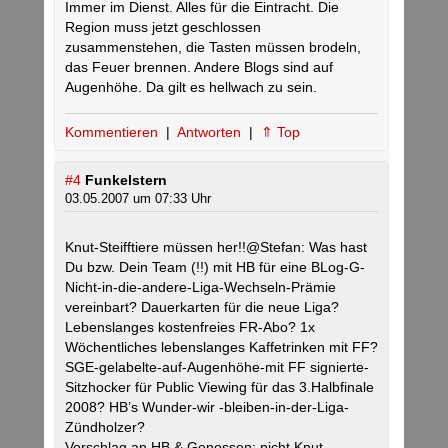
Immer im Dienst. Alles für die Eintracht. Die
Region muss jetzt geschlossen
zusammenstehen, die Tasten müssen brodeln,
das Feuer brennen. Andere Blogs sind auf
Augenhöhe. Da gilt es hellwach zu sein.
Kommentieren
|
Antworten
|
⇑ Top
#4
Funkelstern
03.05.2007 um 07:33 Uhr
Knut-Steifftiere müssen her!!@Stefan: Was hast
Du bzw. Dein Team (!!) mit HB für eine BLog-G-
Nicht-in-die-andere-Liga-Wechseln-Prämie
vereinbart? Dauerkarten für die neue Liga?
Lebenslanges kostenfreies FR-Abo? 1x
Wöchentliches lebenslanges Kaffetrinken mit FF?
SGE-gelabelte-auf-Augenhöhe-mit FF signierte-
Sitzhocker für Public Viewing für das 3.Halbfinale
2008? HB’s Wunder-wir -bleiben-in-der-Liga-
Zündholzer?
Vorschlag an HB & Genossen: nicht Knut-