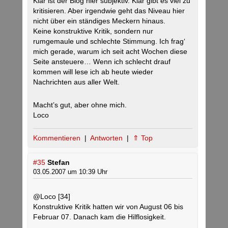
Klar ist der Blog hier subjektiv. Klar gibt es viel zu
kritisieren. Aber irgendwie geht das Niveau hier
nicht über ein ständiges Meckern hinaus.
Keine konstruktive Kritik, sondern nur
rumgemaule und schlechte Stimmung. Ich frag‘
mich gerade, warum ich seit acht Wochen diese
Seite ansteuere… Wenn ich schlecht drauf
kommen will lese ich ab heute wieder
Nachrichten aus aller Welt.
Macht’s gut, aber ohne mich.
Loco
Kommentieren
|
Antworten
|
⇑ Top
#35
Stefan
03.05.2007 um 10:39 Uhr
@Loco [34]
Konstruktive Kritik hatten wir von August 06 bis
Februar 07. Danach kam die Hilflosigkeit.