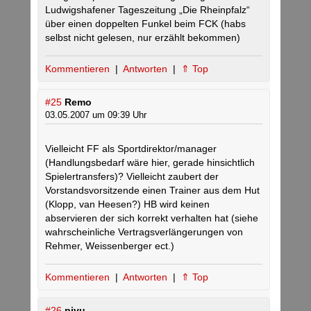
Ludwigshafener Tageszeitung „Die Rheinpfalz“
über einen doppelten Funkel beim FCK (habs
selbst nicht gelesen, nur erzählt bekommen)
Kommentieren
|
Antworten
|
⇑ Top
#25
Remo
03.05.2007 um 09:39 Uhr
Vielleicht FF als Sportdirektor/manager
(Handlungsbedarf wäre hier, gerade hinsichtlich
Spielertransfers)? Vielleicht zaubert der
Vorstandsvorsitzende einen Trainer aus dem Hut
(Klopp, van Heesen?) HB wird keinen
abservieren der sich korrekt verhalten hat (siehe
wahrscheinliche Vertragsverlängerungen von
Rehmer, Weissenberger ect.)
Kommentieren
|
Antworten
|
⇑ Top
#26
pivu