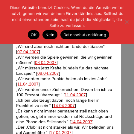
Diese Website benutzt Cookies. Wenn du die Website weiter
| | |
BLOG-G
Fußball und der Rest
nutzt, gehen wir von deinem Einverständnis aus. Solltest du
HOME
|
REGELN
|
IMPRESSUM
|
DATENSCHUTZ
nicht einverstanden sein, hast du jetzt die Möglichkeit, die
Seite zu verlassen.
Friedhelms Kosmos
OK
Nein
Datenschutzerklärung
Donnerstag, 03.05.07 | 05:37 Uhr
„Wir sind aber noch nicht am Ende der Saison“
[
07.04.2007
]
„Wir werden die Spiele gewinnen, die wir gewinnen
müssen“ [
08.04.2007
]
„Wir müssen jetzt Kräfte bündeln für das nächste
Endspiel.“ [
08.04.2007
]
„Wir werden mehr Punkte holen als letztes Jahr“
[
11.04.2007
]
„Wir werden unser Ziel erreichen. Davon bin ich zu
100 Prozent überzeugt.“ [
11.04.2007
]
„Ich bin überzeugt davon, noch lange hier in
Frankfurt zu sein.“ [
14.04.2007
]
„Es kann nicht immer permanent steil nach oben
gehen, es gibt immer wieder mal Rückschläge und
eine Phase des Stillstands.“ [
14.04.2007
]
„Der ,Club‘ ist nicht stärker als wir. Wir befinden uns
auf Augenhöhe.“ [
17.04.2007
]