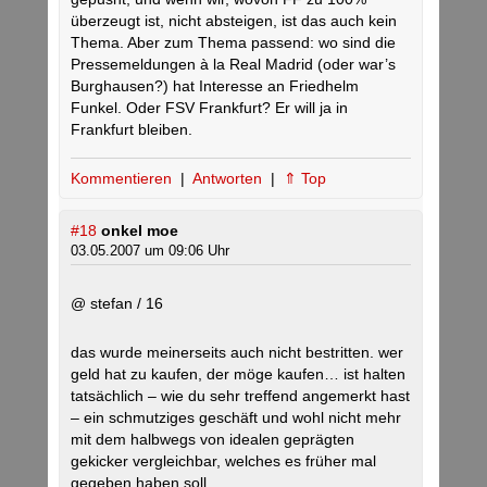
überzeugt ist, nicht absteigen, ist das auch kein
Thema. Aber zum Thema passend: wo sind die
Pressemeldungen à la Real Madrid (oder war’s
Burghausen?) hat Interesse an Friedhelm
Funkel. Oder FSV Frankfurt? Er will ja in
Frankfurt bleiben.
Kommentieren
|
Antworten
|
⇑ Top
#18
onkel moe
03.05.2007 um 09:06 Uhr
@ stefan / 16
das wurde meinerseits auch nicht bestritten. wer
geld hat zu kaufen, der möge kaufen… ist halten
tatsächlich – wie du sehr treffend angemerkt hast
– ein schmutziges geschäft und wohl nicht mehr
mit dem halbwegs von idealen geprägten
gekicker vergleichbar, welches es früher mal
gegeben haben soll…