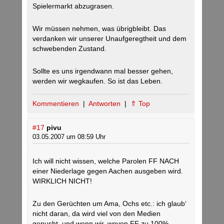
Spielermarkt abzugrasen.
Wir müssen nehmen, was übrigbleibt. Das
verdanken wir unserer Unaufgeregtheit und dem
schwebenden Zustand.
Sollte es uns irgendwann mal besser gehen,
werden wir wegkaufen. So ist das Leben.
Kommentieren
|
Antworten
|
⇑ Top
#17
pivu
03.05.2007 um 08:59 Uhr
Ich will nicht wissen, welche Parolen FF NACH
einer Niederlage gegen Aachen ausgeben wird.
WIRKLICH NICHT!
Zu den Gerüchten um Ama, Ochs etc.: ich glaub‘
nicht daran, da wird viel von den Medien
gepusht, und wenn wir, wovon FF zu 100%