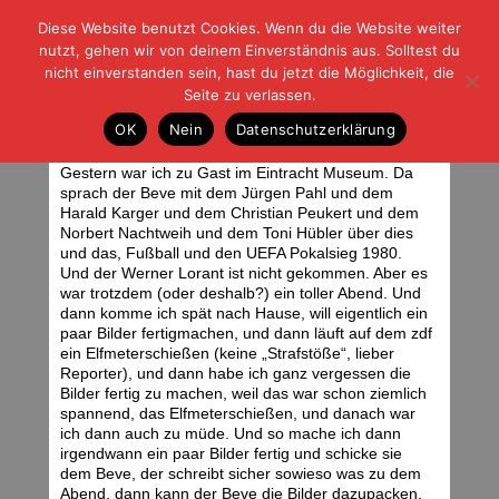
Diese Website benutzt Cookies. Wenn du die Website weiter
| | |
BLOG-G
Fußball und der Rest
nutzt, gehen wir von deinem Einverständnis aus. Solltest du
HOME
|
REGELN
|
IMPRESSUM
|
DATENSCHUTZ
nicht einverstanden sein, hast du jetzt die Möglichkeit, die
Seite zu verlassen.
Fünfundvierzig
OK
Nein
Datenschutzerklärung
Freitag, 21.05.10 | 06:52 Uhr
Gestern war ich zu Gast im Eintracht Museum. Da
sprach der Beve mit dem Jürgen Pahl und dem
Harald Karger und dem Christian Peukert und dem
Norbert Nachtweih und dem Toni Hübler über dies
und das, Fußball und den UEFA Pokalsieg 1980.
Und der Werner Lorant ist nicht gekommen. Aber es
war trotzdem (oder deshalb?) ein toller Abend. Und
dann komme ich spät nach Hause, will eigentlich ein
paar Bilder fertigmachen, und dann läuft auf dem zdf
ein Elfmeterschießen (keine „Strafstöße“, lieber
Reporter), und dann habe ich ganz vergessen die
Bilder fertig zu machen, weil das war schon ziemlich
spannend, das Elfmeterschießen, und danach war
ich dann auch zu müde. Und so mache ich dann
irgendwann ein paar Bilder fertig und schicke sie
dem Beve, der schreibt sicher sowieso was zu dem
Abend, dann kann der Beve die Bilder dazupacken,