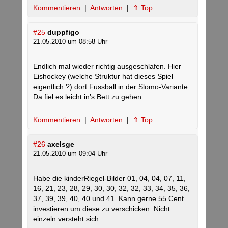
Kommentieren
|
Antworten
|
⇑ Top
#25
duppfigo
21.05.2010 um 08:58 Uhr
Endlich mal wieder richtig ausgeschlafen. Hier
Eishockey (welche Struktur hat dieses Spiel
eigentlich ?) dort Fussball in der Slomo-Variante.
Da fiel es leicht in’s Bett zu gehen.
Kommentieren
|
Antworten
|
⇑ Top
#26
axelsge
21.05.2010 um 09:04 Uhr
Habe die kinderRiegel-Bilder 01, 04, 04, 07, 11,
16, 21, 23, 28, 29, 30, 30, 32, 32, 33, 34, 35, 36,
37, 39, 39, 40, 40 und 41. Kann gerne 55 Cent
investieren um diese zu verschicken. Nicht
einzeln versteht sich.