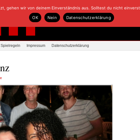
, gehen wir von deinem Einverständnis aus. Solltest du nicht einverstan
OK
Nein
Datenschutzerklärung
Spielregeln
Impressum
Datenschutzerklärung
anz
re