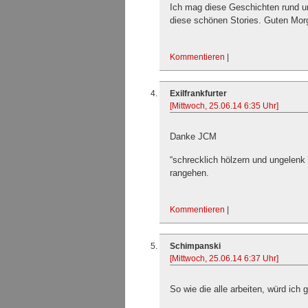
Ich mag diese Geschichten rund 
diese schönen Stories. Guten Morg
Kommentieren
|
Exilfrankfurter
[Mittwoch, 25.06.14 6:35 Uhr]
Danke JCM
“schrecklich hölzern und ungelenk 
rangehen.
Kommentieren
|
Schimpanski
[Mittwoch, 25.06.14 6:37 Uhr]
So wie die alle arbeiten, würd ich