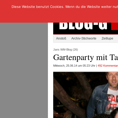
Diese Website benutzt Cookies. Wenn du die Website weiter nutzt
Anstoß
Archiv-Stichworte
Zeitlupe
Jans WM-Blog (26)
Gartenparty mit T
Mittwoch, 25.06.14 um 05:23 Uhr |
492 Kommenta