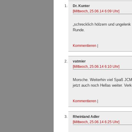
Dr. Kunter
[Mittwoch, 25.06.14 6:09 Uhr]
„schrecklich hölzern und ungelenk m
Runde.
Kommentieren
|
vatmier
[Mittwoch, 25.06.14 6:10 Uhr]
Morsche. Weiterhin viel Spaß JCM.
jetzt auch noch Hellas weiter. Verk
Kommentieren
|
Rheinland Adler
[Mittwoch, 25.06.14 6:25 Uhr]