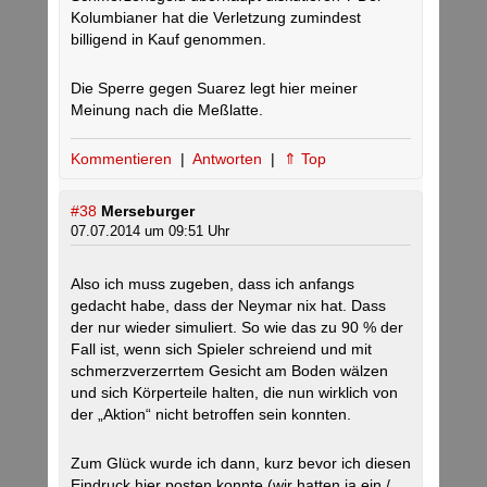
Kolumbianer hat die Verletzung zumindest
billigend in Kauf genommen.
Die Sperre gegen Suarez legt hier meiner
Meinung nach die Meßlatte.
Kommentieren
|
Antworten
|
⇑ Top
#38
Merseburger
07.07.2014 um 09:51 Uhr
Also ich muss zugeben, dass ich anfangs
gedacht habe, dass der Neymar nix hat. Dass
der nur wieder simuliert. So wie das zu 90 % der
Fall ist, wenn sich Spieler schreiend und mit
schmerzverzerrtem Gesicht am Boden wälzen
und sich Körperteile halten, die nun wirklich von
der „Aktion“ nicht betroffen sein konnten.
Zum Glück wurde ich dann, kurz bevor ich diesen
Eindruck hier posten konnte (wir hatten ja ein /