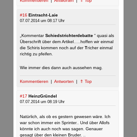
Kommentieren
|
Antworten
|
⇑ Top
#16
Eintracht-Laie
07.07.2014 um 08:17 Uhr
„Kommentar
Schiedstrichterdebatte
“ quasi als
Überschrift über dem Artikel…..hoffen wir einmal
die Schiris kommen noch auf der
T
richer einmal
richtig zu pfeifen.
Wie immer dies dann auch aussehen mag.
Kommentieren
|
Antworten
|
⇑ Top
#17
HeinzGründel
07.07.2014 um 08:19 Uhr
Natürlich, als ob es gestern gewesen wäre. Ich
war schon immer ein Sprinter.. Und über Allofs
könnte ich auch noch was sagen. Genauer
gesagt über den kleinen Bruder. ..