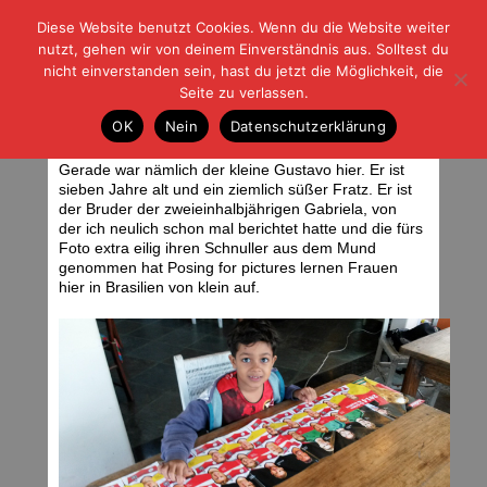
Diese Website benutzt Cookies. Wenn du die Website weiter
| | |
BLOG-G
Fußball und der Rest
nutzt, gehen wir von deinem Einverständnis aus. Solltest du
HOME
|
REGELN
|
IMPRESSUM
|
DATENSCHUTZ
nicht einverstanden sein, hast du jetzt die Möglichkeit, die
Seite zu verlassen.
Gegensätze
OK
Nein
Datenschutzerklärung
Montag, 07.07.14 | 05:57 Uhr
Foto: JCM
Gerade war nämlich der kleine Gustavo hier. Er ist
sieben Jahre alt und ein ziemlich süßer Fratz. Er ist
der Bruder der zweieinhalbjährigen Gabriela, von
der ich neulich schon mal berichtet hatte und die fürs
Foto extra eilig ihren Schnuller aus dem Mund
genommen hat Posing for pictures lernen Frauen
hier in Brasilien von klein auf.