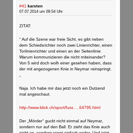
#41
karsten
07.07.2014 um 09:54 Uhr
ZITAT:
“ Auf die Szene war freie Sicht, es gibt neben
dem Schiedsrichter noch zwei Linienrichter, einen
Torlinienrichter und einen an der Seitenlinie.
Warum kommunizieren die nicht miteinander?
Von 5 wird doch wolh einer gesehen haben, dass
der mit angezogenen Knie in Neymar reinspringt.
„
Naja. Ich habe mir das jetzt noch ein Dutzend
mal angeschaut.
http://www.blick.ch/sport/fuss.....64795.html
Der „Mörder“ guckt nicht einmal auf Neymar,
sondern nur auf den Ball. Er zieht das Knie auch
nicht an, sondern rennt einfach weiter. Und jetzt