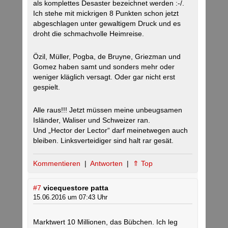
als komplettes Desaster bezeichnet werden :-/.
Ich stehe mit mickrigen 8 Punkten schon jetzt
abgeschlagen unter gewaltigem Druck und es
droht die schmachvolle Heimreise.
Özil, Müller, Pogba, de Bruyne, Griezman und
Gomez haben samt und sonders mehr oder
weniger kläglich versagt. Oder gar nicht erst
gespielt.
Alle raus!!! Jetzt müssen meine unbeugsamen
Isländer, Waliser und Schweizer ran.
Und „Hector der Lector“ darf meinetwegen auch
bleiben. Linksverteidiger sind halt rar gesät.
Kommentieren
|
Antworten
|
⇑ Top
#7
vicequestore patta
15.06.2016 um 07:43 Uhr
Marktwert 10 Millionen, das Bübchen. Ich leg