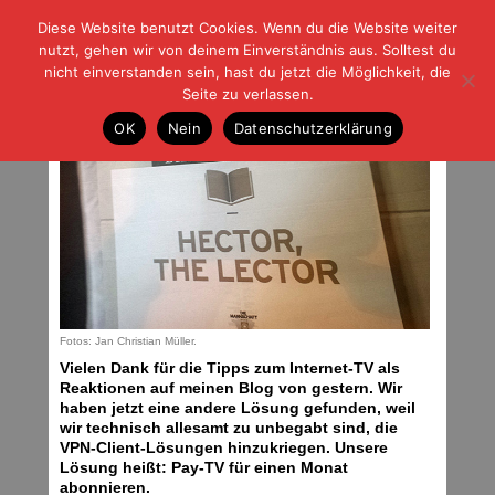
Diese Website benutzt Cookies. Wenn du die Website weiter
| | |
BLOG-G
Fußball und der Rest
nutzt, gehen wir von deinem Einverständnis aus. Solltest du
HOME
|
REGELN
|
IMPRESSUM
|
DATENSCHUTZ
nicht einverstanden sein, hast du jetzt die Möglichkeit, die
Seite zu verlassen.
Geheime Einblicke
OK
Nein
Datenschutzerklärung
Mittwoch, 15.06.16 | 06:43 Uhr
Fotos: Jan Christian Müller.
Vielen Dank für die Tipps zum Internet-TV als
Reaktionen auf meinen Blog von gestern. Wir
haben jetzt eine andere Lösung gefunden, weil
wir technisch allesamt zu unbegabt sind, die
VPN-Client-Lösungen hinzukriegen. Unsere
Lösung heißt: Pay-TV für einen Monat
abonnieren.