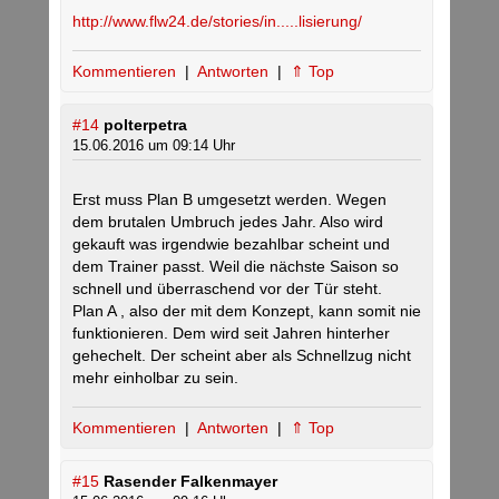
http://www.flw24.de/stories/in.....lisierung/
Kommentieren
|
Antworten
|
⇑ Top
#14
polterpetra
15.06.2016 um 09:14 Uhr
Erst muss Plan B umgesetzt werden. Wegen
dem brutalen Umbruch jedes Jahr. Also wird
gekauft was irgendwie bezahlbar scheint und
dem Trainer passt. Weil die nächste Saison so
schnell und überraschend vor der Tür steht.
Plan A , also der mit dem Konzept, kann somit nie
funktionieren. Dem wird seit Jahren hinterher
gehechelt. Der scheint aber als Schnellzug nicht
mehr einholbar zu sein.
Kommentieren
|
Antworten
|
⇑ Top
#15
Rasender Falkenmayer