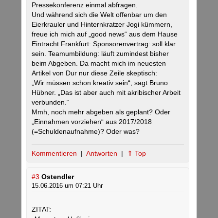
Pressekonferenz einmal abfragen.
Und während sich die Welt offenbar um den
Eierkrauler und Hinternkratzer Jogi kümmern,
freue ich mich auf „good news“ aus dem Hause
Eintracht Frankfurt: Sponsorenvertrag: soll klar
sein. Teamumbildung: läuft zumindest bisher
beim Abgeben. Da macht mich im neuesten
Artikel von Dur nur diese Zeile skeptisch:
„Wir müssen schon kreativ sein“, sagt Bruno
Hübner. „Das ist aber auch mit akribischer Arbeit
verbunden.“
Mmh, noch mehr abgeben als geplant? Oder
„Einnahmen vorziehen“ aus 2017/2018
(=Schuldenaufnahme)? Oder was?
Kommentieren
|
Antworten
|
⇑ Top
#3
Ostendler
15.06.2016 um 07:21 Uhr
ZITAT: