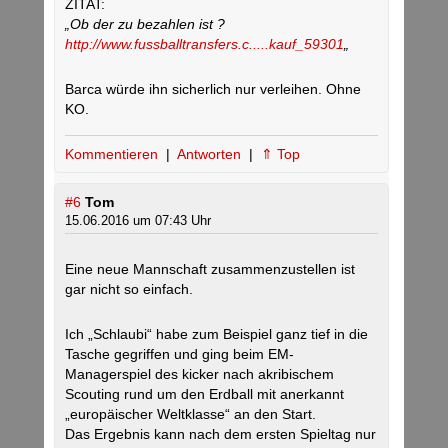
ZITAT:
„Ob der zu bezahlen ist ?
http://www.fussballtransfers.c.....kauf_59301
„
Barca würde ihn sicherlich nur verleihen. Ohne
KO.
Kommentieren
|
Antworten
|
⇑ Top
#6
Tom
15.06.2016 um 07:43 Uhr
Eine neue Mannschaft zusammenzustellen ist
gar nicht so einfach.
Ich „Schlaubi“ habe zum Beispiel ganz tief in die
Tasche gegriffen und ging beim EM-
Managerspiel des kicker nach akribischem
Scouting rund um den Erdball mit anerkannt
„europäischer Weltklasse“ an den Start.
Das Ergebnis kann nach dem ersten Spieltag nur