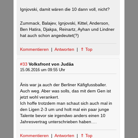
Ignjovski, damit wären die 10 dann voll, nicht?
Zummack, Balajev, Ignjovski, Kittel, Anderson,
Ben Hatira, Djakpa, Reinartz, Ayhan und Lindner
hat auch schon angedeutet(?)
Kommentieren
|
Antworten
|
⇑ Top
#33
Volksfront von Judäa
15.06.2016 um 09:55 Uhr
Änis war ja auch der Berliner Käfigfussballer.
Auch weg. Aber was solls, das mit dem Gen ist
jetzt wohl verankert.
Ich hoffe trotzdem man schaut sich auch mal in
den Ligen 2-3 um und holt mal ein paar junge
Talente bevor sie irgendwo anders einen 10
Jahresvertrag unterschrieben haben….
Kommentieren
|
Antworten
|
⇑ Top