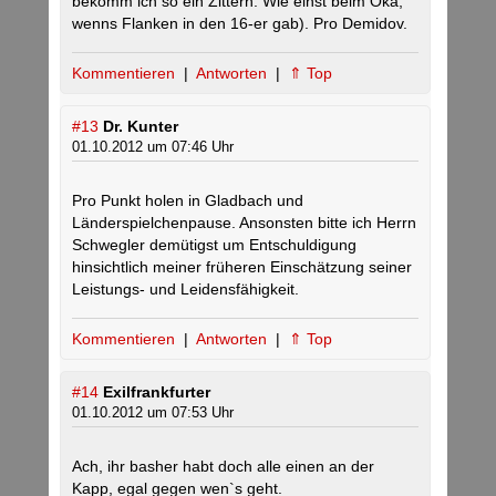
bekomm ich so ein Zittern. Wie einst beim Oka,
wenns Flanken in den 16-er gab). Pro Demidov.
Kommentieren
|
Antworten
|
⇑ Top
#13
Dr. Kunter
01.10.2012 um 07:46 Uhr
Pro Punkt holen in Gladbach und
Länderspielchenpause. Ansonsten bitte ich Herrn
Schwegler demütigst um Entschuldigung
hinsichtlich meiner früheren Einschätzung seiner
Leistungs- und Leidensfähigkeit.
Kommentieren
|
Antworten
|
⇑ Top
#14
Exilfrankfurter
01.10.2012 um 07:53 Uhr
Ach, ihr basher habt doch alle einen an der
Kapp, egal gegen wen`s geht.