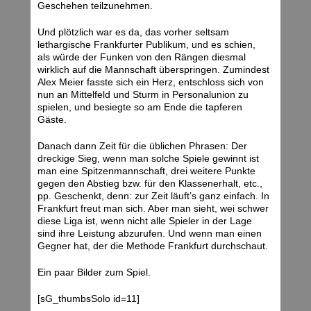
Geschehen teilzunehmen.
Und plötzlich war es da, das vorher seltsam
lethargische Frankfurter Publikum, und es schien,
als würde der Funken von den Rängen diesmal
wirklich auf die Mannschaft überspringen. Zumindest
Alex Meier fasste sich ein Herz, entschloss sich von
nun an Mittelfeld und Sturm in Personalunion zu
spielen, und besiegte so am Ende die tapferen
Gäste.
Danach dann Zeit für die üblichen Phrasen: Der
dreckige Sieg, wenn man solche Spiele gewinnt ist
man eine Spitzenmannschaft, drei weitere Punkte
gegen den Abstieg bzw. für den Klassenerhalt, etc.,
pp. Geschenkt, denn: zur Zeit läuft’s ganz einfach. In
Frankfurt freut man sich. Aber man sieht, wei schwer
diese Liga ist, wenn nicht alle Spieler in der Lage
sind ihre Leistung abzurufen. Und wenn man einen
Gegner hat, der die Methode Frankfurt durchschaut.
Ein paar Bilder zum Spiel.
[sG_thumbsSolo id=11]