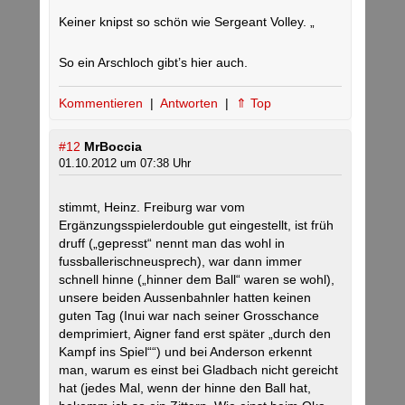
Keiner knipst so schön wie Sergeant Volley. „
So ein Arschloch gibt’s hier auch.
Kommentieren
|
Antworten
|
⇑ Top
#12
MrBoccia
01.10.2012 um 07:38 Uhr
stimmt, Heinz. Freiburg war vom
Ergänzungsspielerdouble gut eingestellt, ist früh
druff („gepresst“ nennt man das wohl in
fussballerischneusprech), war dann immer
schnell hinne („hinner dem Ball“ waren se wohl),
unsere beiden Aussenbahnler hatten keinen
guten Tag (Inui war nach seiner Grosschance
demprimiert, Aigner fand erst später „durch den
Kampf ins Spiel““) und bei Anderson erkennt
man, warum es einst bei Gladbach nicht gereicht
hat (jedes Mal, wenn der hinne den Ball hat,