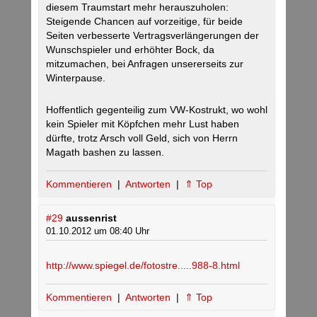
diesem Traumstart mehr herauszuholen:
Steigende Chancen auf vorzeitige, für beide
Seiten verbesserte Vertragsverlängerungen der
Wunschspieler und erhöhter Bock, da
mitzumachen, bei Anfragen unsererseits zur
Winterpause.
Hoffentlich gegenteilig zum VW-Kostrukt, wo wohl
kein Spieler mit Köpfchen mehr Lust haben
dürfte, trotz Arsch voll Geld, sich von Herrn
Magath bashen zu lassen.
Kommentieren
|
Antworten
|
⇑ Top
#29
aussenrist
01.10.2012 um 08:40 Uhr
http://www.spiegel.de/fotostre.....988-8.html
Kommentieren
|
Antworten
|
⇑ Top