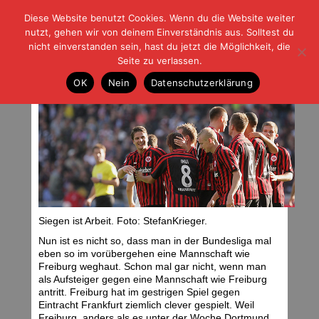
Diese Website benutzt Cookies. Wenn du die Website weiter
| | |
BLOG-G
Fußball und der Rest
nutzt, gehen wir von deinem Einverständnis aus. Solltest du
HOME
|
REGELN
|
IMPRESSUM
|
DATENSCHUTZ
nicht einverstanden sein, hast du jetzt die Möglichkeit, die
Seite zu verlassen.
Gestern also: Freiburg
OK
Nein
Datenschutzerklärung
Montag, 01.10.12 | 06:11 Uhr
Siegen ist Arbeit. Foto: StefanKrieger.
Nun ist es nicht so, dass man in der Bundesliga mal
eben so im vorübergehen eine Mannschaft wie
Freiburg weghaut. Schon mal gar nicht, wenn man
als Aufsteiger gegen eine Mannschaft wie Freiburg
antritt. Freiburg hat im gestrigen Spiel gegen
Eintracht Frankfurt ziemlich clever gespielt. Weil
Freiburg, anders als es unter der Woche Dortmund