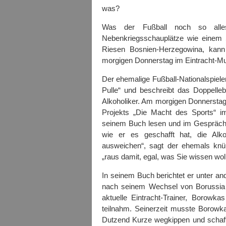
was?
Was der Fußball noch so alles
Nebenkriegsschauplätze wie einem
Riesen Bosnien-Herzegowina, kann 
morgigen Donnerstag im Eintracht-M
Der ehemalige Fußball-Nationalspieler
Pulle“ und beschreibt das Doppelle
Alkoholiker. Am morgigen Donnersta
Projekts „Die Macht des Sports“ 
seinem Buch lesen und im Gespräch m
wie er es geschafft hat, die Alk
ausweichen“, sagt der ehemals knüppe
„raus damit, egal, was Sie wissen wol
In seinem Buch berichtet er unter 
nach seinem Wechsel von Borussia
aktuelle Eintracht-Trainer, Borow
teilnahm. Seinerzeit musste Borowk
Dutzend Kurze wegkippen und schaff