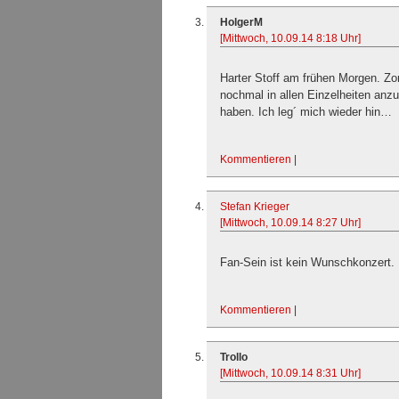
HolgerM
[Mittwoch, 10.09.14 8:18 Uhr]
Harter Stoff am frühen Morgen. Zom
nochmal in allen Einzelheiten anzu
haben. Ich leg´ mich wieder hin…
Kommentieren
|
Stefan Krieger
[Mittwoch, 10.09.14 8:27 Uhr]
Fan-Sein ist kein Wunschkonzert.
Kommentieren
|
Trollo
[Mittwoch, 10.09.14 8:31 Uhr]