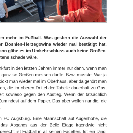
inen mehr im Fußball. Was gestern die Auswahl der
r Bosnien-Herzegowina wieder mal bestätigt hat.
 dann gäbe es im Umkehrschluss auch keine Großen.
itens schade wäre.
nkfurt in den letzten Jahren immer nur dann, wenn man
cht ganz so Großen messen durfte. Bzw. musste. War ja
t kickt man wieder mal im Oberhaus, aber da gehört man
n, die im oberen Drittel der Tabelle dauerhaft zu Gast
ielt sowieso gegen den Abstieg. Wenn der tatsächlich
umindest auf dem Papier. Das aber wollen nur die, die
.
n FC Augsburg. Eine Mannschaft auf Augenhöhe, die
 das Abgangs aus der Belle Etage irgendwie nicht
echt ist Fußball in all seinen Facetten. Ist ein Ding,