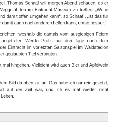
gel. Thomas Schaaf will morgen Abend schauen, ob er
n Weggefährten im Eintracht-Museum zu treffen. „Wenn
d damit offen umgehen kann“, so Schaaf , „ist das für
 er damit auch noch anderen helfen kann, umso besser.“
richten, weshalb die damals vom ausgiebigen Feiern
t angetreten Werder-Profis nur drei Tage nach dem
er Eintracht im vorletzten Saisonspiel im Waldstadion
her geglaubten Titel verbauten.
mal hingehen. Vielleicht wird auch Bier und Apfelwein
 dem Bild da oben zu tun. Das habe ich nur rein gesetzt,
urt auf der Zeil war, und ich es mal wieder nicht
 Leben.