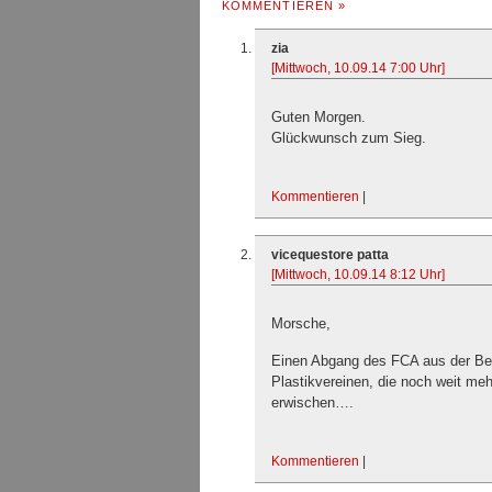
KOMMENTIEREN »
zia
[Mittwoch, 10.09.14 7:00 Uhr]
Guten Morgen.
Glückwunsch zum Sieg.
Kommentieren
|
vicequestore patta
[Mittwoch, 10.09.14 8:12 Uhr]
Morsche,
Einen Abgang des FCA aus der Bell
Plastikvereinen, die noch weit meh
erwischen….
Kommentieren
|