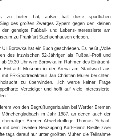
 zu bieten hat, außer halt diese sportlichen
 Sieg des großen Zwerges Zypern gegen den kleinen
der geneigte Fußball- und Lebens-Interessierte am
useum zu Frankfurt Sachsenhausen erleben.
 Uli Borowka hat ein Buch geschrieben. Es heißt „Volle
ben des inzwischen 52-Jährigen als Fußball-Profi und
g ab 19.30 Uhr wird Borowka im Rahmen des Eintracht-
im Eintracht-Museum in der Arena am Stadtwald aus
it FR-Sportredakteur Jan Christian Müller berichten,
oholsucht zu überwinden. „Ich werde keiner Frage
lharte Verteidiger und hofft auf viele Interessierte,
len.“
anderem von den Begrüßungsritualen bei Werder Bremen
 Mönchengladbach im Jahr 1987, an denen auch der
kas ehemaliger Bremer Abwehrkollege Thomas Schaaf,
a mit dem zweiten Neuzugang Karl-Heinz Riedle zwei
te tags darauf nur unter größten Mühen die Teilnahme