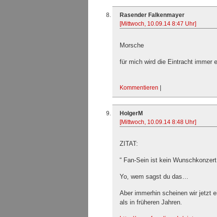
Rasender Falkenmayer
[Mittwoch, 10.09.14 8:47 Uhr]
Morsche
für mich wird die Eintracht immer 
Kommentieren
|
HolgerM
[Mittwoch, 10.09.14 8:48 Uhr]
ZITAT:
“ Fan-Sein ist kein Wunschkonzert.
Yo, wem sagst du das…
Aber immerhin scheinen wir jetzt e
als in früheren Jahren.