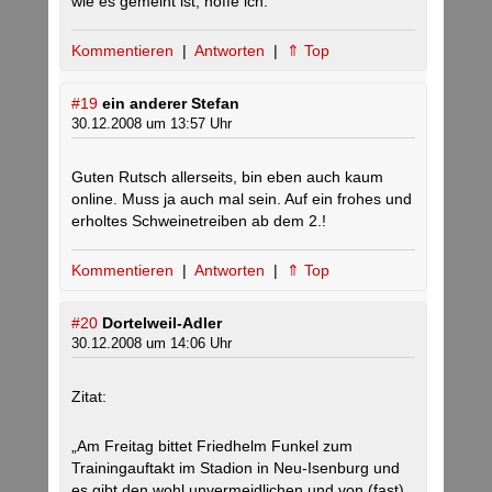
wie es gemeint ist, hoffe ich.
Kommentieren
|
Antworten
|
⇑ Top
#19
ein anderer Stefan
30.12.2008 um 13:57 Uhr
Guten Rutsch allerseits, bin eben auch kaum
online. Muss ja auch mal sein. Auf ein frohes und
erholtes Schweinetreiben ab dem 2.!
Kommentieren
|
Antworten
|
⇑ Top
#20
Dortelweil-Adler
30.12.2008 um 14:06 Uhr
Zitat:
„Am Freitag bittet Friedhelm Funkel zum
Trainingauftakt im Stadion in Neu-Isenburg und
es gibt den wohl unvermeidlichen und von (fast)