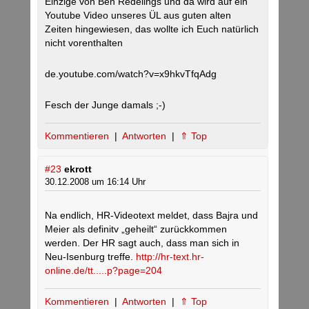
Einzige von Ben Redelings und da wird auf ein
Youtube Video unseres ÜL aus guten alten
Zeiten hingewiesen, das wollte ich Euch natürlich
nicht vorenthalten
de.youtube.com/watch?v=x9hkvTfqAdg
Fesch der Junge damals ;-)
Kommentieren
|
Antworten
|
⇑ Top
#23
ekrott
30.12.2008 um 16:14 Uhr
Na endlich, HR-Videotext meldet, dass Bajra und
Meier als definitv „geheilt“ zurückkommen
werden. Der HR sagt auch, dass man sich in
Neu-Isenburg treffe.
http://hr-text.hr-
online.de/tt.....p?page=204
Kommentieren
|
Antworten
|
⇑ Top