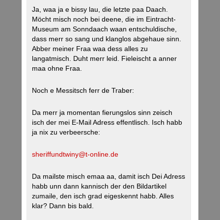
Ja, waa ja e bissy lau, die letzte paa Daach.
Möcht misch noch bei deene, die im Eintracht-
Museum am Sonndaach waan entschuldische,
dass merr so sang und klanglos abgehaue sinn.
Abber meiner Fraa waa dess alles zu
langatmisch. Duht merr leid. Fieleischt a anner
maa ohne Fraa.
Noch e Messitsch ferr de Traber:
Da merr ja momentan fierungslos sinn zeisch
isch der mei E-Mail Adress effentlisch. Isch habb
ja nix zu verbeersche:
sheriffundtwiny@t-online.de
Da mailste misch emaa aa, damit isch Dei Adress
habb unn dann kannisch der den Bildartikel
zumaile, den isch grad eigeskennt habb. Alles
klar? Dann bis bald.