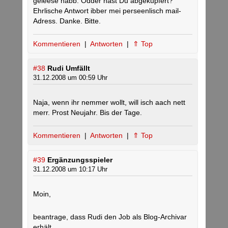
geleese habb. Odder hast Du abgekupfert?
Ehrlische Antwort ibber mei perseenlisch mail-
Adress. Danke. Bitte.
Kommentieren
|
Antworten
|
⇑ Top
#38
Rudi Umfällt
31.12.2008 um 00:59 Uhr
Naja, wenn ihr nemmer wollt, will isch aach nett
merr. Prost Neujahr. Bis der Tage.
Kommentieren
|
Antworten
|
⇑ Top
#39
Ergänzungsspieler
31.12.2008 um 10:17 Uhr
Moin,
beantrage, dass Rudi den Job als Blog-Archivar
erhält.