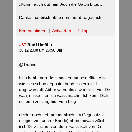
„Komm auch gut rein! Auch die Gattin bitte. „
Danke, habbisch obbe nemmer draagedacht.
Kommentieren
|
Antworten
|
⇑ Top
#37
Rudi Umfällt
30.12.2008 um 23:56 Uhr
@Traber
Isch habb merr dess nochemaa neigefiffe. Also
wie isch schon gepostet habb, isses leicht
abgewandelt. Abber wenn dess werklisch von Dir
waa, misse merr da wass mache. Ich kenn Dich
schon e zeitlang hier vom blog
(leider noch nett perseenlisch, im Gegnsatz zu
einigen von unsrer Bande) abber sowas würd
isch Dir zutraue, von dem, wass isch von Dir