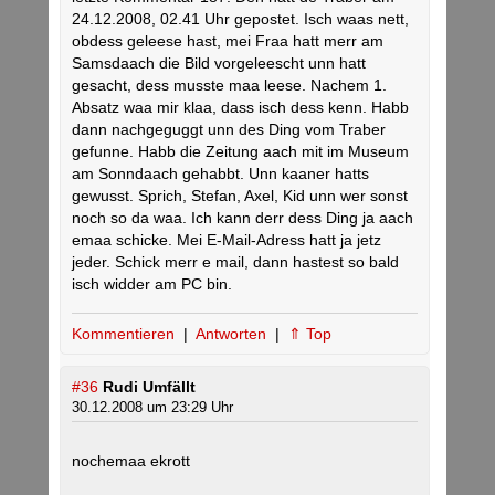
24.12.2008, 02.41 Uhr gepostet. Isch waas nett,
obdess geleese hast, mei Fraa hatt merr am
Samsdaach die Bild vorgeleescht unn hatt
gesacht, dess musste maa leese. Nachem 1.
Absatz waa mir klaa, dass isch dess kenn. Habb
dann nachgeguggt unn des Ding vom Traber
gefunne. Habb die Zeitung aach mit im Museum
am Sonndaach gehabbt. Unn kaaner hatts
gewusst. Sprich, Stefan, Axel, Kid unn wer sonst
noch so da waa. Ich kann derr dess Ding ja aach
emaa schicke. Mei E-Mail-Adress hatt ja jetz
jeder. Schick merr e mail, dann hastest so bald
isch widder am PC bin.
Kommentieren
|
Antworten
|
⇑ Top
#36
Rudi Umfällt
30.12.2008 um 23:29 Uhr
nochemaa ekrott