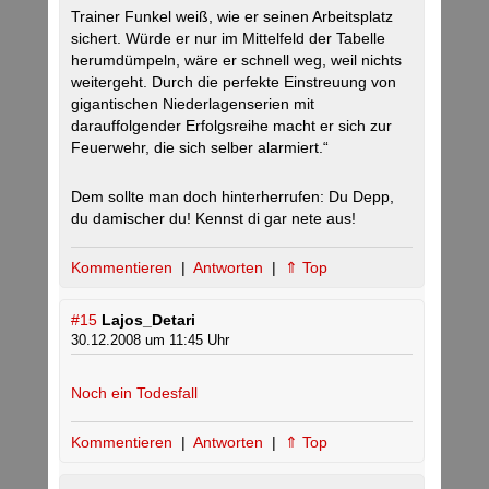
Trainer Funkel weiß, wie er seinen Arbeitsplatz
sichert. Würde er nur im Mittelfeld der Tabelle
herumdümpeln, wäre er schnell weg, weil nichts
weitergeht. Durch die perfekte Einstreuung von
gigantischen Niederlagenserien mit
darauffolgender Erfolgsreihe macht er sich zur
Feuerwehr, die sich selber alarmiert.“
Dem sollte man doch hinterherrufen: Du Depp,
du damischer du! Kennst di gar nete aus!
Kommentieren
|
Antworten
|
⇑ Top
#15
Lajos_Detari
30.12.2008 um 11:45 Uhr
Noch ein Todesfall
Kommentieren
|
Antworten
|
⇑ Top