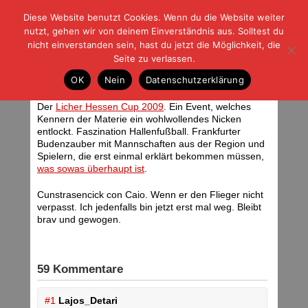
Diese Website benutzt Cookies. Wenn du die Website weiter
| | |
BLOG-G
Fußball und der Rest
nutzt, gehen wir von deinem Einverständnis aus. Solltest du
HOME
|
REGELN
|
IMPRESSUM
|
DATENSCHUTZ
nicht einverstanden sein, hast du jetzt die Möglichkeit, die
Seite zu verlassen.
Hallenkick
OK
Nein
Datenschutzerklärung
Dienstag, 30.12.08 | 06:03 Uhr
Der
Licher Hessen Cup 2009
. Ein Event, welches
Kennern der Materie ein wohlwollendes Nicken
entlockt. Faszination Hallenfußball. Frankfurter
Budenzauber mit Mannschaften aus der Region und
Spielern, die erst einmal erklärt bekommen müssen,
was sowas überhaupt ist
.
Cunstrasencick con Caio. Wenn er den Flieger nicht
verpasst. Ich jedenfalls bin jetzt erst mal weg. Bleibt
brav und gewogen.
59 Kommentare
#1
Lajos_Detari