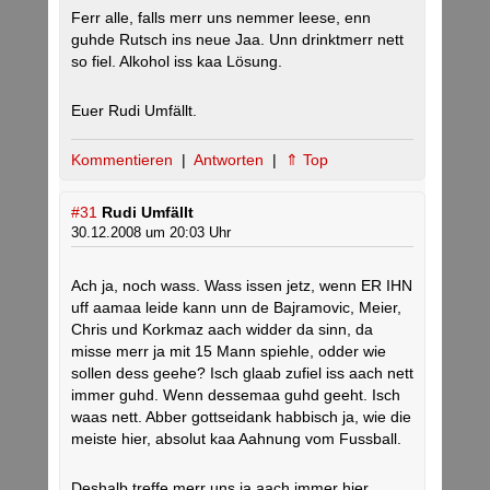
Ferr alle, falls merr uns nemmer leese, enn
guhde Rutsch ins neue Jaa. Unn drinktmerr nett
so fiel. Alkohol iss kaa Lösung.
Euer Rudi Umfällt.
Kommentieren
|
Antworten
|
⇑ Top
#31
Rudi Umfällt
30.12.2008 um 20:03 Uhr
Ach ja, noch wass. Wass issen jetz, wenn ER IHN
uff aamaa leide kann unn de Bajramovic, Meier,
Chris und Korkmaz aach widder da sinn, da
misse merr ja mit 15 Mann spiehle, odder wie
sollen dess geehe? Isch glaab zufiel iss aach nett
immer guhd. Wenn dessemaa guhd geeht. Isch
waas nett. Abber gottseidank habbisch ja, wie die
meiste hier, absolut kaa Aahnung vom Fussball.
Deshalb treffe merr uns ja aach immer hier.