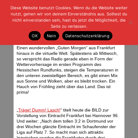
Diese Website benutzt Cookies. Wenn du die Website weiter
| | |
BLOG-G
Fußball und der Rest
nutzt, gehen wir von deinem Einverständnis aus. Solltest du
HOME
|
REGELN
|
IMPRESSUM
|
DATENSCHUTZ
nicht einverstanden sein, hast du jetzt die Möglichkeit, die
Seite zu verlassen.
Hallo Welt!
OK
Nein
Datenschutzerklärung
Montag, 15.03.10 | 06:26 Uhr
Einen wundervollen „Guten Morgen“ aus Frankfurt
hinaus in die virtuelle Welt. Spätestens ab Mittwoch,
so verspricht das Radio gerade eben in Form der
Wettervorhersage im ersten Programm des
Hessischen Rundfunks, steigen die Temperaturen in
den unteren zweistelligen Bereich, es gibt einen Mix
aus Sonne und Wolken, aber es bleibt trocken. Ein
Hauch von Frühling zieht über das Land. Das ist
prima!
„
Träge! Dumm! Lasch!
“ titelt heute die BILD zur
Vorstellung von Eintracht Frankfurt bei Hannover 96.
Und weiter: „Nach dem tollen 3:2 in Dortmund vor
drei Wochen glänzte Eintracht im Schaufenster der
Liga auf Platz 7. So macht man sich attraktiv.
Inzwischen wurden die Frankfurter durch drei