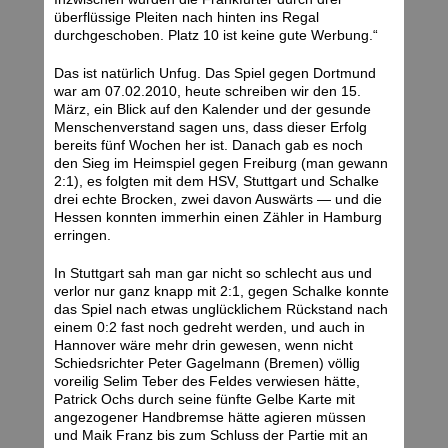
überflüssige Pleiten nach hinten ins Regal
durchgeschoben. Platz 10 ist keine gute Werbung.“
Das ist natürlich Unfug. Das Spiel gegen Dortmund
war am 07.02.2010, heute schreiben wir den 15.
März, ein Blick auf den Kalender und der gesunde
Menschenverstand sagen uns, dass dieser Erfolg
bereits fünf Wochen her ist. Danach gab es noch
den Sieg im Heimspiel gegen Freiburg (man gewann
2:1), es folgten mit dem HSV, Stuttgart und Schalke
drei echte Brocken, zwei davon Auswärts — und die
Hessen konnten immerhin einen Zähler in Hamburg
erringen.
In Stuttgart sah man gar nicht so schlecht aus und
verlor nur ganz knapp mit 2:1, gegen Schalke konnte
das Spiel nach etwas unglücklichem Rückstand nach
einem 0:2 fast noch gedreht werden, und auch in
Hannover wäre mehr drin gewesen, wenn nicht
Schiedsrichter Peter Gagelmann (Bremen) völlig
voreilig Selim Teber des Feldes verwiesen hätte,
Patrick Ochs durch seine fünfte Gelbe Karte mit
angezogener Handbremse hätte agieren müssen
und Maik Franz bis zum Schluss der Partie mit an