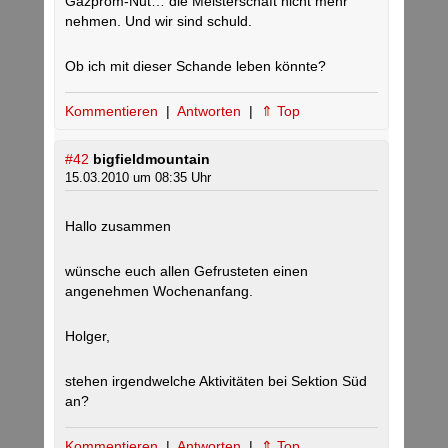
Gazprom-Nut… die Meisterschaft nicht mehr
nehmen. Und wir sind schuld.
Ob ich mit dieser Schande leben könnte?
Kommentieren
|
Antworten
|
⇑ Top
#42
bigfieldmountain
15.03.2010 um 08:35 Uhr
Hallo zusammen
wünsche euch allen Gefrusteten einen
angenehmen Wochenanfang.
Holger,
stehen irgendwelche Aktivitäten bei Sektion Süd
an?
Kommentieren
|
Antworten
|
⇑ Top