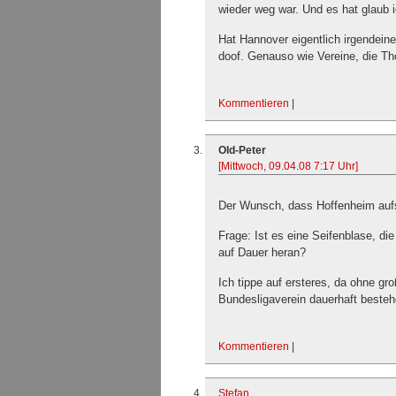
wieder weg war. Und es hat glaub 
Hat Hannover eigentlich irgendei
doof. Genauso wie Vereine, die T
Kommentieren
|
Old-Peter
[Mittwoch, 09.04.08 7:17 Uhr]
Der Wunsch, dass Hoffenheim aufste
Frage: Ist es eine Seifenblase, di
auf Dauer heran?
Ich tippe auf ersteres, da ohne g
Bundesligaverein dauerhaft besteh
Kommentieren
|
Stefan