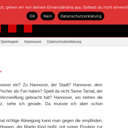
, gehen wir von deinem Einverständnis aus. Solltest du nicht einverstan
OK
Nein
Datenschutzerklärung
Spielregeln
Impressum
Datenschutzerklärung
re
nnover ein? Zu Hannover, der Stadt? Hannover, dem
 Pocher als Fan haben? Spielt da nicht Tanne Tarnat, der
r Verzweiflung gebracht hat? Hannover, wo stehen die
Platz, sehe ich gerade. Da musste ich aber schon
mal richtige Abneigung kann man gegen die empfinden.
hagen, der Martin Kind heißt, mit seiner Position zur