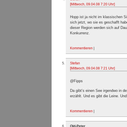
[Mittwoch, 09.04.08 7:20 Uhr]
Hopp ist ja nicht im klassischen S
sich jetzt, wo sie es geschafft ha
dieser Region werden sich auf Dau
Konkurrenz.
Kommentieren
|
Stefan
[Mittwoch, 09.04.08 7:21 Uhr]
@Fipps
Da gibt’s einen See irgendwo in d
erzählt. Und es gibt die Leine. U
Kommentieren
|
Old-Peter