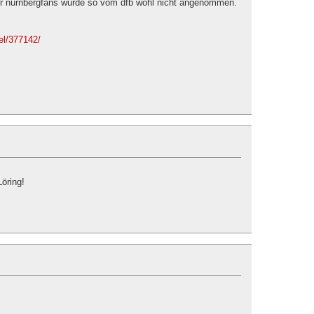
er nürnbergfans wurde so vom dfb wohl nicht angenommen.
.el/377142/
öring!