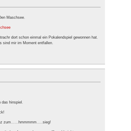
 Den Maschsee.
aschsee
rachr dort schon einmal ein Pokalendspiel gewonnen hat.
s sind mir im Moment entfallen.
 das hinspiel.
ck!
endenz zum……hmmmmm…..sieg!