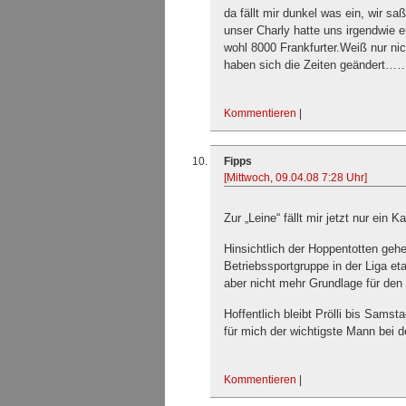
da fällt mir dunkel was ein, wir sa
unser Charly hatte uns irgendwie 
wohl 8000 Frankfurter.Weiß nur ni
haben sich die Zeiten geändert
Kommentieren
|
Fipps
[Mittwoch, 09.04.08 7:28 Uhr]
Zur „Leine“ fällt mir jetzt nur ein K
Hinsichtlich der Hoppentotten gehe
Betriebssportgruppe in der Liga eta
aber nicht mehr Grundlage für den 
Hoffentlich bleibt Prölli bis Samst
für mich der wichtigste Mann bei d
Kommentieren
|