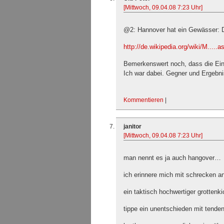
[Mittwoch, 09.04.08 7:23 Uhr]
@2: Hannover hat ein Gewässer:
http://de.wikipedia.org/wiki/M.....
Bemerkenswert noch, dass die Eint
Ich war dabei. Gegner und Ergebni
Kommentieren
|
janitor
[Mittwoch, 09.04.08 7:23 Uhr]
man nennt es ja auch hangover…
ich erinnere mich mit schrecken an
ein taktisch hochwertiger grottenki
tippe ein unentschieden mit t