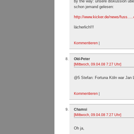
by the way: unsere diskussion üb
schon jemand gelesen:
http://www.kicker.de/news/fuss....
lächerlich!!!
Kommentieren
|
Old-Peter
[Mittwoch, 09.04.08 7:27 Uhr]
@5 Stefan: Fortuna Köln war Jan L
Kommentieren
|
Chamsi
[Mittwoch, 09.04.08 7:27 Uhr]
Oh ja,