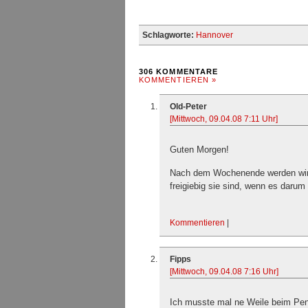
Schlagworte:
Hannover
306 KOMMENTARE
KOMMENTIEREN »
Old-Peter
[Mittwoch, 09.04.08 7:11 Uhr]
Guten Morgen!
Nach dem Wochenende werden wir 
freigiebig sie sind, wenn es darum 
Kommentieren
|
Fipps
[Mittwoch, 09.04.08 7:16 Uhr]
Ich musste mal ne Weile beim Pen