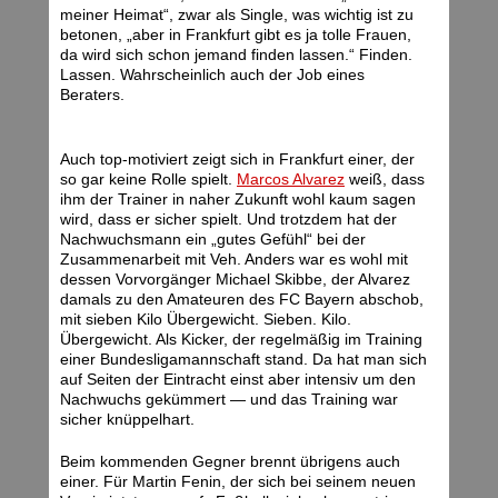
meiner Heimat“, zwar als Single, was wichtig ist zu
betonen, „aber in Frankfurt gibt es ja tolle Frauen,
da wird sich schon jemand finden lassen.“ Finden.
Lassen. Wahrscheinlich auch der Job eines
Beraters.
Auch top-motiviert zeigt sich in Frankfurt einer, der
so gar keine Rolle spielt.
Marcos Alvarez
weiß, dass
ihm der Trainer in naher Zukunft wohl kaum sagen
wird, dass er sicher spielt. Und trotzdem hat der
Nachwuchsmann ein „gutes Gefühl“ bei der
Zusammenarbeit mit Veh. Anders war es wohl mit
dessen Vorvorgänger Michael Skibbe, der Alvarez
damals zu den Amateuren des FC Bayern abschob,
mit sieben Kilo Übergewicht. Sieben. Kilo.
Übergewicht. Als Kicker, der regelmäßig im Training
einer Bundesligamannschaft stand. Da hat man sich
auf Seiten der Eintracht einst aber intensiv um den
Nachwuchs gekümmert — und das Training war
sicher knüppelhart.
Beim kommenden Gegner brennt übrigens auch
einer. Für Martin Fenin, der sich bei seinem neuen