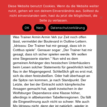
Diese Website benutzt Cookies. Wenn du die Website weiter
| | |
BLOG-G
Fußball und der Rest
nutzt, gehen wir von deinem Einverständnis aus. Solltest du
HOME
|
REGELN
|
IMPRESSUM
|
DATENSCHUTZ
nicht einverstanden sein, hast du jetzt die Möglichkeit, die
Seite zu verlassen.
Heiß wie Frittenfett
OK
Nein
Datenschutzerklärung
Donnerstag, 08.09.11 | 06:26 Uhr
Was Trainer Armin Armin Veh zur Zeit noch offen
lässt, vermeldet der Boulevard in Outline-Lettern.
„Idrissou: Der Trainer hat mir gesagt, dass ich in
Cottbus spiele“. Genauer sogar: „Der Trainer hat mir
gesagt, dass ich sicher spielen werde. Wir wollen
eine Siegesserie starten.“ Nun wird es dem
gemeinen Anhänger des hessischen Unterhäuslers
beim Lesen solcher Statements für gewöhnlich leicht
flau in der Magengegend. Schließlich gilt es erst mal,
sich da oben festzubeißen. Oder halt überhaupt an
die Spitze ran kommen, je nach Standpunkt. Der
Letzte, der bei der Eintracht solch kämpferische
Ansagen gemacht hat, spielt inzwischen in der
Wolfsburger Dependance eine Klasse höher,
allerdings in altbekannten Tabellenregionen. Da fällt
die Eingewöhnung auch nicht so schwer. Wie auch
Mo Idrissou nicht, denn der ist natürlich „wieder in