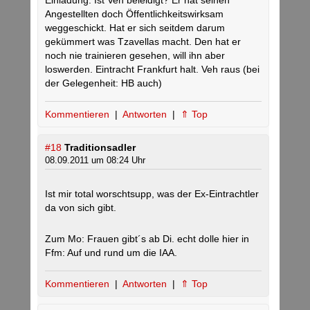
Einladung. Ist Veh beleidigt? Er hat seinen
Angestellten doch Öffentlichkeitswirksam
weggeschickt. Hat er sich seitdem darum
gekümmert was Tzavellas macht. Den hat er
noch nie trainieren gesehen, will ihn aber
loswerden. Eintracht Frankfurt halt. Veh raus (bei
der Gelegenheit: HB auch)
Kommentieren
|
Antworten
|
⇑ Top
#18
Traditionsadler
08.09.2011 um 08:24 Uhr
Ist mir total worschtsupp, was der Ex-Eintrachtler
da von sich gibt.
Zum Mo: Frauen gibt´s ab Di. echt dolle hier in
Ffm: Auf und rund um die IAA.
Kommentieren
|
Antworten
|
⇑ Top