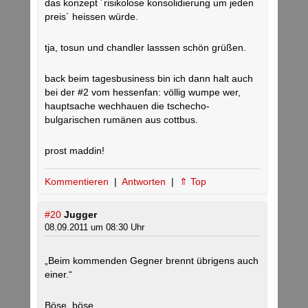
das konzept ´risikolose konsolidierung um jeden
preis´ heissen würde.
tja, tosun und chandler lasssen schön grüßen.
back beim tagesbusiness bin ich dann halt auch
bei der #2 vom hessenfan: völlig wumpe wer,
hauptsache wechhauen die tschecho-
bulgarischen rumänen aus cottbus.
prost maddin!
Kommentieren
|
Antworten
|
⇑ Top
#20
Jugger
08.09.2011 um 08:30 Uhr
„Beim kommenden Gegner brennt übrigens auch
einer.“
Böse, böse…