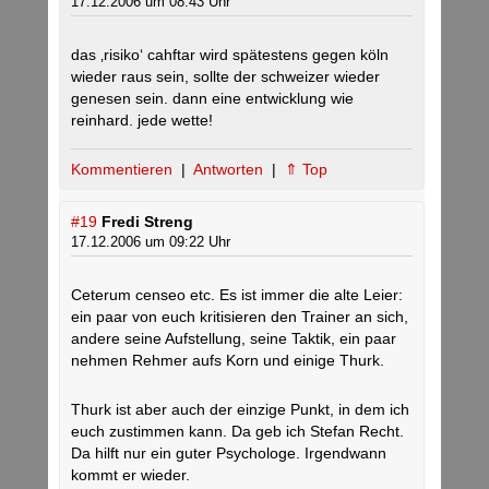
17.12.2006 um 08:43 Uhr
das ‚risiko‘ cahftar wird spätestens gegen köln
wieder raus sein, sollte der schweizer wieder
genesen sein. dann eine entwicklung wie
reinhard. jede wette!
Kommentieren
|
Antworten
|
⇑ Top
#19
Fredi Streng
17.12.2006 um 09:22 Uhr
Ceterum censeo etc. Es ist immer die alte Leier:
ein paar von euch kritisieren den Trainer an sich,
andere seine Aufstellung, seine Taktik, ein paar
nehmen Rehmer aufs Korn und einige Thurk.
Thurk ist aber auch der einzige Punkt, in dem ich
euch zustimmen kann. Da geb ich Stefan Recht.
Da hilft nur ein guter Psychologe. Irgendwann
kommt er wieder.