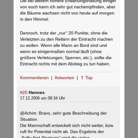
Die bei weitem höhere Erwartungshaltung einiger
von euch kann ich sehr gut nachempfinden, aber
die Bäume wachsen nicht von heute auf morgen
in den Himmel.
Dennoch, trotz der „nur“ 20 Punkte; ohne die
Verletzten zu den Rettern der Eintracht machen
zu wollen. Wenn alle Mann an Bord sind und
wenn es einigermaßen normal läuft (ohne
größere Verletzungen, Sperren, etc.), sollte die
Eintracht nichts mit dem Abstieg zu tun haben.
Kommentieren
|
Antworten
|
⇑ Top
#20
Hennes
17.12.2006 um 09:34 Uhr
@Achim: Bravo, sehr gute Beschreibung der
Situation.
Die Mannschaft entwickelt sich nicht weiter, bzw.
ruft Ihr Potential nicht ab. Das Ergebnis der
„Safty-first-Strategie“ sind die vielen