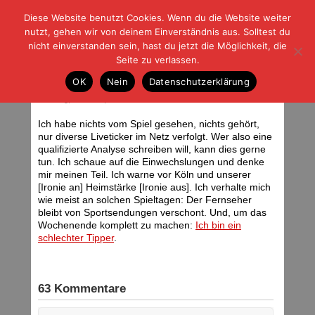
Diese Website benutzt Cookies. Wenn du die Website weiter
| | |
BLOG-G
Fußball und der Rest
nutzt, gehen wir von deinem Einverständnis aus. Solltest du
HOME
|
REGELN
|
IMPRESSUM
|
DATENSCHUTZ
nicht einverstanden sein, hast du jetzt die Möglichkeit, die
Seite zu verlassen.
Hertha BSC Berlin – Eintracht
OK
Nein
Datenschutzerklärung
Frankfurt 1:0
Samstag, 16.12.06 | 17:27 Uhr
Ich habe nichts vom Spiel gesehen, nichts gehört,
nur diverse Liveticker im Netz verfolgt. Wer also eine
qualifizierte Analyse schreiben will, kann dies gerne
tun. Ich schaue auf die Einwechslungen und denke
mir meinen Teil. Ich warne vor Köln und unserer
[Ironie an] Heimstärke [Ironie aus]. Ich verhalte mich
wie meist an solchen Spieltagen: Der Fernseher
bleibt von Sportsendungen verschont. Und, um das
Wochenende komplett zu machen:
Ich bin ein
schlechter Tipper
.
63 Kommentare