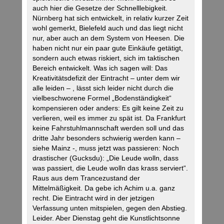
auch hier die Gesetze der Schnelllebigkeit.
Nürnberg hat sich entwickelt, in relativ kurzer Zeit
wohl gemerkt, Bielefeld auch und das liegt nicht
nur, aber auch an dem System von Heesen. Die
haben nicht nur ein paar gute Einkäufe getätigt,
sondern auch etwas riskiert, sich im taktischen
Bereich entwickelt. Was ich sagen will: Das
Kreativitätsdefizit der Eintracht – unter dem wir
alle leiden – , lässt sich leider nicht durch die
vielbeschworene Formel „Bodenständigkeit“
kompensieren oder anders: Es gilt keine Zeit zu
verlieren, weil es immer zu spät ist. Da Frankfurt
keine Fahrstuhlmannschaft werden soll und das
dritte Jahr besonders schwierig werden kann –
siehe Mainz -, muss jetzt was passieren: Noch
drastischer (Gucksdu): „Die Leude wolln, dass
was passiert, die Leude wolln das krass serviert“.
Raus aus dem Trancezustand der
Mittelmäßigkeit. Da gebe ich Achim u.a. ganz
recht. Die Eintracht wird in der jetzigen
Verfassung unten mitspielen, gegen den Abstieg.
Leider. Aber Dienstag geht die Kunstlichtsonne