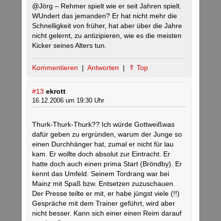
@Jörg – Rehmer spielt wie er seit Jahren spielt.
WUndert das jemanden? Er hat nicht mehr die
Schnelligkeit von früher, hat aber über die Jahre
nicht gelernt, zu antizipieren, wie es die meisten
Kicker seines Alters tun.
Kommentieren
|
Antworten
|
⇑ Top
#13
ekrott
16.12.2006 um 19:30 Uhr
Thurk-Thurk-Thurk?? Ich würde Gottweißwas
dafür geben zu ergründen, warum der Junge so
einen Durchhänger hat, zumal er nicht für lau
kam. Er wollte doch absolut zur Eintracht. Er
hatte doch auch einen prima Start (Bröndby). Er
kennt das Umfeld. Seinem Tordrang war bei
Mainz mit Spaß bzw. Entsetzen zuzuschauen.
Der Presse teilte er mit, er habe jüngst viele (!!)
Gespräche mit dem Trainer geführt, wird aber
nicht besser. Kann sich einer einen Reim darauf