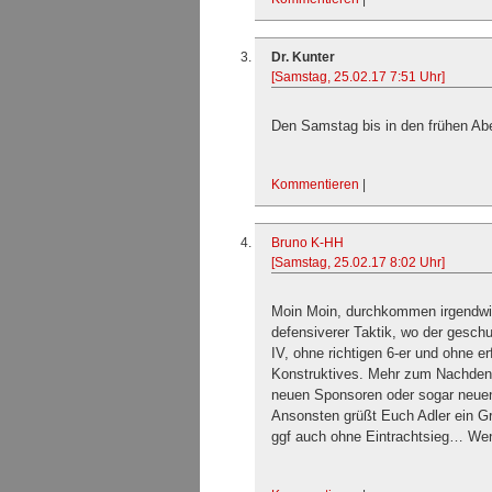
Dr. Kunter
[Samstag, 25.02.17 7:51 Uhr]
Den Samstag bis in den frühen Abe
Kommentieren
|
Bruno K-HH
[Samstag, 25.02.17 8:02 Uhr]
Moin Moin, durchkommen irgendwie 
defensiverer Taktik, wo der gesch
IV, ohne richtigen 6-er und ohne er
Konstruktives. Mehr zum Nachdenke
neuen Sponsoren oder sogar neuen
Ansonsten grüßt Euch Adler ein 
ggf auch ohne Eintrachtsieg… Wen