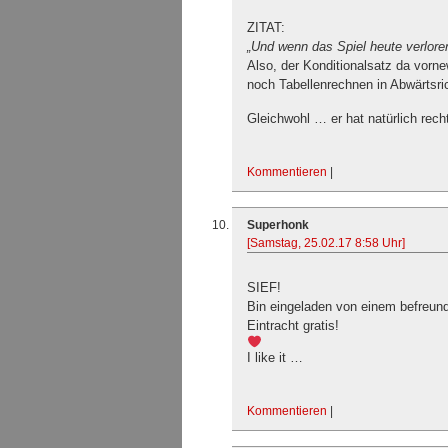
ZITAT:
„Und wenn das Spiel heute verlore
Also, der Konditionalsatz da vorne
noch Tabellenrechnen in Abwärtsri
Gleichwohl … er hat natürlich rech
Kommentieren
|
Superhonk
[Samstag, 25.02.17 8:58 Uhr]
SIEF!
Bin eingeladen von einem befreun
Eintracht gratis!
I like it …
Kommentieren
|