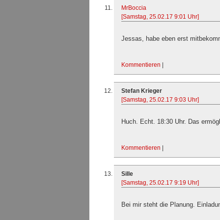
MrBoccia
[Samstag, 25.02.17 9:01 Uhr]
Jessas, habe eben erst mitbekomm
Kommentieren
|
Stefan Krieger
[Samstag, 25.02.17 9:03 Uhr]
Huch. Echt. 18:30 Uhr. Das ermög
Kommentieren
|
Sille
[Samstag, 25.02.17 9:19 Uhr]
Bei mir steht die Planung. Einladu