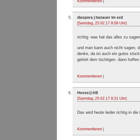
Kommentieren
|
diaspora | hanauer im exil
[Samstag, 25.02.17 8:08 Uhr]
richtig: was hat das alles zu sagen
und man kann auch nicht sagen, da
denke, da ist auch ein gutes stück
gehört dem tüchtigen. dann hoffen 
Kommentieren
|
Hesse@AB
[Samstag, 25.02.17 8:31 Uhr]
Das wird heute leider richtig in di
Kommentieren
|