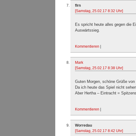
flrn
[Samstag, 25.02.17 8:32 Uhr]
Es spricht heute alles gegen die E
Auswärtssieg.
Kommentieren
|
Mark
[Samstag, 25.02.17 8:38 Uhr]
Guten Morgen, schöne Grüße von 
Da ich heute das Spiel nicht sehen
Aber Hertha – Eintracht = Spitzensp
Kommentieren
|
Worredau
[Samstag, 25.02.17 8:42 Uhr]