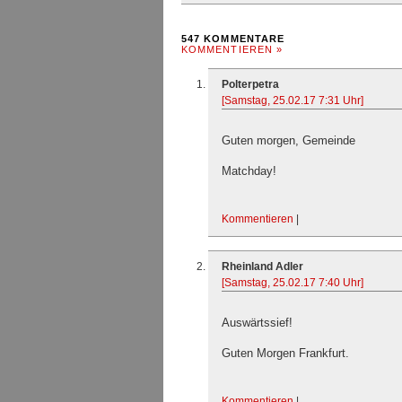
547 KOMMENTARE
KOMMENTIEREN »
Polterpetra
[Samstag, 25.02.17 7:31 Uhr]
Guten morgen, Gemeinde
Matchday!
Kommentieren
|
Rheinland Adler
[Samstag, 25.02.17 7:40 Uhr]
Auswärtssief!
Guten Morgen Frankfurt.
Kommentieren
|