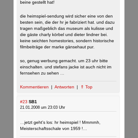
beine gestellt hat!
die heimspiel-sendung wird sicher eine von den
besten sein, die der hr je fabriziert hat. und dazu
tragen maßgeblich das museum als kulisse und
die gäste charly körbel und dieter lindner bei.
keine seichten homestories, sondern historische
filmbeiträge der marke gänsehaut pur.
so, genug werbung gemacht. um 23 uhr bitte
einschalten. und stefans jacke ist auch nicht im
fernsehen zu sehen …
Kommentieren
|
Antworten
|
⇑ Top
#23
SB1
21.01.2008 um 23:03 Uhr
…jetzt geht’s los: hr heimspiel ! Mmmmh,
Meisterschaftsschale von 1959 !…