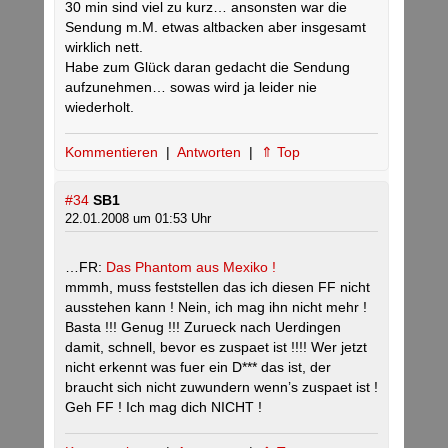
30 min sind viel zu kurz… ansonsten war die
Sendung m.M. etwas altbacken aber insgesamt
wirklich nett.
Habe zum Glück daran gedacht die Sendung
aufzunehmen… sowas wird ja leider nie
wiederholt.
Kommentieren
|
Antworten
|
⇑ Top
#34
SB1
22.01.2008 um 01:53 Uhr
…FR:
Das Phantom aus Mexiko !
mmmh, muss feststellen das ich diesen FF nicht
ausstehen kann ! Nein, ich mag ihn nicht mehr !
Basta !!! Genug !!! Zurueck nach Uerdingen
damit, schnell, bevor es zuspaet ist !!!! Wer jetzt
nicht erkennt was fuer ein D*** das ist, der
braucht sich nicht zuwundern wenn’s zuspaet ist !
Geh FF ! Ich mag dich NICHT !