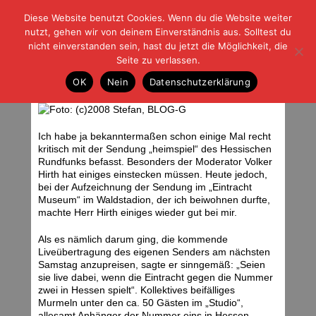
Diese Website benutzt Cookies. Wenn du die Website weiter
| | |
BLOG-G
Fußball und der Rest
nutzt, gehen wir von deinem Einverständnis aus. Solltest du
HOME
|
REGELN
|
IMPRESSUM
|
DATENSCHUTZ
nicht einverstanden sein, hast du jetzt die Möglichkeit, die
Seite zu verlassen.
Im heimspiel heute…
OK
Nein
Datenschutzerklärung
Montag, 21.01.08 | 15:59 Uhr
Ich habe ja bekanntermaßen schon einige Mal recht
kritisch mit der Sendung „heimspiel“ des Hessischen
Rundfunks befasst. Besonders der Moderator Volker
Hirth hat einiges einstecken müssen. Heute jedoch,
bei der Aufzeichnung der Sendung im „Eintracht
Museum“ im Waldstadion, der ich beiwohnen durfte,
machte Herr Hirth einiges wieder gut bei mir.
Als es nämlich darum ging, die kommende
Liveübertragung des eigenen Senders am nächsten
Samstag anzupreisen, sagte er sinngemäß: „Seien
sie live dabei, wenn die Eintracht gegen die Nummer
zwei in Hessen spielt“. Kollektives beifälliges
Murmeln unter den ca. 50 Gästen im „Studio“,
allesamt Anhänger der Nummer eins in Hessen.