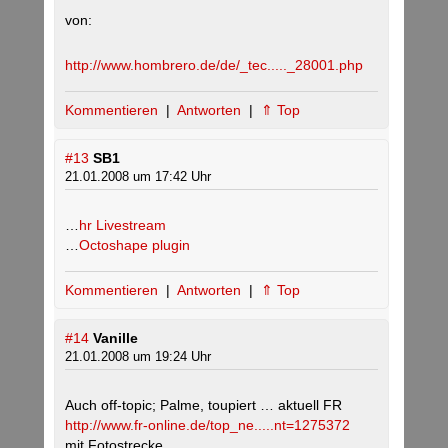
von:
http://www.hombrero.de/de/_tec....._28001.php
Kommentieren
|
Antworten
|
⇑ Top
#13
SB1
21.01.2008 um 17:42 Uhr
…
hr Livestream
…
Octoshape plugin
Kommentieren
|
Antworten
|
⇑ Top
#14
Vanille
21.01.2008 um 19:24 Uhr
Auch off-topic; Palme, toupiert … aktuell FR
http://www.fr-online.de/top_ne.....nt=1275372
mit Fotostrecke.