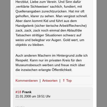
Herzblut, Liebe zum Verein. Und Sinn dafür
‚verklärte Sichtweisen‘ sachlich, fundiert, mit
Quellenangaben zurechtzurücken. Hat mir oft
geholfen, klarer zu sehen. Man vergisst schnell.
Aber dann kommt Kid und führt aus dem
Handgelenk (sicher tierische Arbeit/Recherche)
zack, zack, zack noch einmal den Ablauf/die
Tatsachen strittiger Situationen schwarz auf
weiss und belegbar vor Augen. Gold wert, um
objektiv zu bleiben.
Auch anderen Machern im Hintergrund zolle ich
Respekt. Kann nur im privaten Kreis für den
Museumsbesuch werben und freue mich über
die inzwischen erlangte Öffentlichkeit.
Kommentieren
|
Antworten
|
⇑ Top
#18
Frank
21.01.2008 um 19:51 Uhr