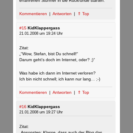
erfahrenen Stürmer in die Rückrunde starten.
Kommentieren
|
Antworten
|
⇑ Top
#15
KidKlappergass
21.01.2008 um 19:24 Uhr
Zitat:
„“Wow, Stefan, bist Du schnell!“
Darum geht’s doch im Internet, oder? ;)“
Was habe ich dann im Internet verloren?
Ich bin nicht schnell; ich kann nur lang… ;-)
Kommentieren
|
Antworten
|
⇑ Top
#16
KidKlappergass
21.01.2008 um 19:27 Uhr
Zitat:
„Ansonsten: Klasse, dass auch der Blog das