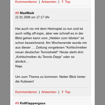
Kommentieren
|
Antworten
|
⇑ Top
#8
MadMaik
21.01.2008 um 17:17 Uhr
Hat auch nix mit dem Heimspiel zu tun und ist
auch völlig off-topic, aber wie schnell es in der
Blöd gehen kann vom „Helden zum Idioten“ ist
schon bezeichnend. Am Wochenende wurde mir
aus dieser … Zeitung vorgelesen:“Kohlschreiber
neuer deutscher Tennisheld!“ Heute steht drin:
„Kohlschreiber du Tennis-Depp“ oder so
ähnlich…
Naja.
Um zum Thema zu kommen: Netter Blick hinter
die Kulissen!
Kommentieren
|
Antworten
|
⇑ Top
#9
KidKlappergass