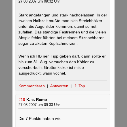
27.08.2007 um 09:32 Uhr
Stark angefangen und stark nachgelassen. In der
zweiten Halbzeit mußte man sich Streichhölzer
unter die Augenlider klemmen, damit se net
zufallen. Das ständige Festrennen und die vielen
Abspielfehler führten bei meinem Sitznachbaren
sogar zu akuten Kopfschmerzen.
Wenn ich HB nen Tipp geben darf, dann sollte er
bis zum 31. Aug. versuchen den Köhler zu
verscherbeln. Grottenkicker ist milde
ausgedrückt, wasn vochel.
Kommentieren
|
Antworten
|
⇑ Top
#19
K. e. Remo
27.08.2007 um 09:33 Uhr
Die 7 Punkte haben wir.