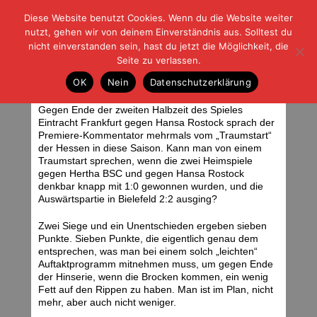
Diese Website benutzt Cookies. Wenn du die Website weiter
| | |
BLOG-G
Fußball und der Rest
nutzt, gehen wir von deinem Einverständnis aus. Solltest du
HOME
|
REGELN
|
IMPRESSUM
|
DATENSCHUTZ
nicht einverstanden sein, hast du jetzt die Möglichkeit, die
Seite zu verlassen.
Im Soll
OK
Nein
Datenschutzerklärung
Sonntag, 26.08.07 | 20:56 Uhr
Gegen Ende der zweiten Halbzeit des Spieles
Eintracht Frankfurt gegen Hansa Rostock sprach der
Premiere-Kommentator mehrmals vom „Traumstart“
der Hessen in diese Saison. Kann man von einem
Traumstart sprechen, wenn die zwei Heimspiele
gegen Hertha BSC und gegen Hansa Rostock
denkbar knapp mit 1:0 gewonnen wurden, und die
Auswärtspartie in Bielefeld 2:2 ausging?
Zwei Siege und ein Unentschieden ergeben sieben
Punkte. Sieben Punkte, die eigentlich genau dem
entsprechen, was man bei einem solch „leichten“
Auftaktprogramm mitnehmen muss, um gegen Ende
der Hinserie, wenn die Brocken kommen, ein wenig
Fett auf den Rippen zu haben. Man ist im Plan, nicht
mehr, aber auch nicht weniger.