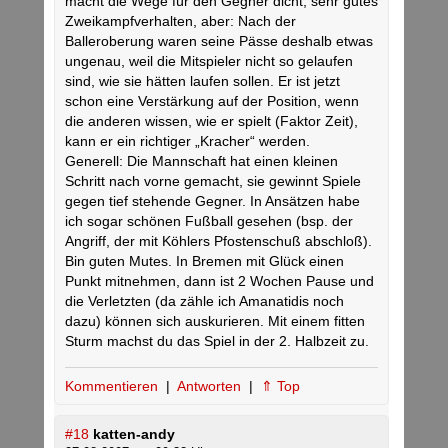
macht die Wege für den Gegner dicht, sehr gutes
Zweikampfverhalten, aber: Nach der
Balleroberung waren seine Pässe deshalb etwas
ungenau, weil die Mitspieler nicht so gelaufen
sind, wie sie hätten laufen sollen. Er ist jetzt
schon eine Verstärkung auf der Position, wenn
die anderen wissen, wie er spielt (Faktor Zeit),
kann er ein richtiger „Kracher“ werden.
Generell: Die Mannschaft hat einen kleinen
Schritt nach vorne gemacht, sie gewinnt Spiele
gegen tief stehende Gegner. In Ansätzen habe
ich sogar schönen Fußball gesehen (bsp. der
Angriff, der mit Köhlers Pfostenschuß abschloß).
Bin guten Mutes. In Bremen mit Glück einen
Punkt mitnehmen, dann ist 2 Wochen Pause und
die Verletzten (da zähle ich Amanatidis noch
dazu) können sich auskurieren. Mit einem fitten
Sturm machst du das Spiel in der 2. Halbzeit zu.
Kommentieren
|
Antworten
|
⇑ Top
#18
katten-andy