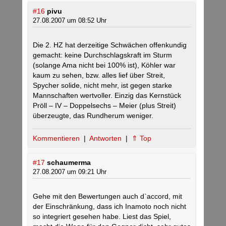
#16
pivu
27.08.2007 um 08:52 Uhr
Die 2. HZ hat derzeitige Schwächen offenkundig
gemacht: keine Durchschlagskraft im Sturm
(solange Ama nicht bei 100% ist), Köhler war
kaum zu sehen, bzw. alles lief über Streit,
Spycher solide, nicht mehr, ist gegen starke
Mannschaften wertvoller. Einzig das Kernstück
Pröll – IV – Doppelsechs – Meier (plus Streit)
überzeugte, das Rundherum weniger.
Kommentieren
|
Antworten
|
⇑ Top
#17
schaumerma
27.08.2007 um 09:21 Uhr
Gehe mit den Bewertungen auch d`accord, mit
der Einschränkung, dass ich Inamoto noch nicht
so integriert gesehen habe. Liest das Spiel,