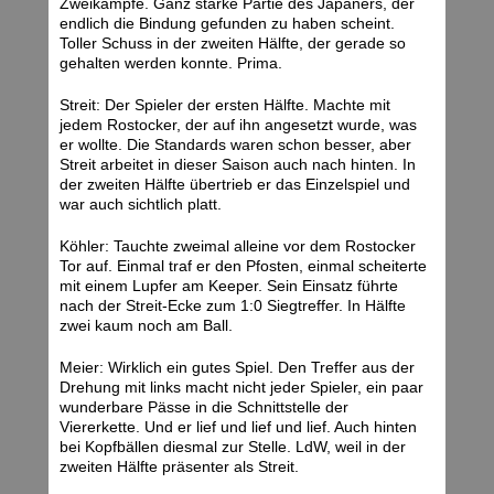
Zweikämpfe. Ganz starke Partie des Japaners, der
endlich die Bindung gefunden zu haben scheint.
Toller Schuss in der zweiten Hälfte, der gerade so
gehalten werden konnte. Prima.
Streit: Der Spieler der ersten Hälfte. Machte mit
jedem Rostocker, der auf ihn angesetzt wurde, was
er wollte. Die Standards waren schon besser, aber
Streit arbeitet in dieser Saison auch nach hinten. In
der zweiten Hälfte übertrieb er das Einzelspiel und
war auch sichtlich platt.
Köhler: Tauchte zweimal alleine vor dem Rostocker
Tor auf. Einmal traf er den Pfosten, einmal scheiterte
mit einem Lupfer am Keeper. Sein Einsatz führte
nach der Streit-Ecke zum 1:0 Siegtreffer. In Hälfte
zwei kaum noch am Ball.
Meier: Wirklich ein gutes Spiel. Den Treffer aus der
Drehung mit links macht nicht jeder Spieler, ein paar
wunderbare Pässe in die Schnittstelle der
Viererkette. Und er lief und lief und lief. Auch hinten
bei Kopfbällen diesmal zur Stelle. LdW, weil in der
zweiten Hälfte präsenter als Streit.