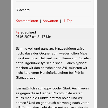
D´accord
Kommentieren
|
Antworten
|
⇑ Top
#2
sgeghost
26.08.2007 um 21:17 Uhr
Stimme voll und ganz zu. Hinzuzufügen wäre
noch, dass der Gegner zum wiederholten Male
direkt nach der Halbzeit mehr Raum zum Spielen
hatte, irgendwie typisch bisher … auch typisch:
machen wir das entscheidene 2:0, müssten wir
nicht kurz vorm Herzinfarkt stehen bei Pröllis
Glanzparaden …
‚bin natürlich sauhappy, cooler Start. Auch wenn
es gegen diese Gegner Pflichtpunkte waren,
muss man die Punkte erstmal holen und wir
hamse ! Und es geht auch ein wenig nach vorne,
z.B für Ina, das sieht richtig gut aus, was der da