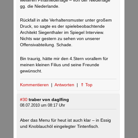
weiteren Finalniederlage – von der Niederlage
gg. die Niederlande.
Rückfall in alte Verhaltensmuster unter großem
Druck, so sagte es der spielebeobachtende
Architekt Siegenthaler im Spiegel Interview.
Nichts war gestern zu sehen von unserer
Offensivabteilung. Schade.
Bin traurig, hätte mir den 4.Stern vorallem für
meinen kleinen Filius und seine Freunde
gewünscht.
Kommentieren
|
Antworten
|
⇑ Top
#30
traber von daglfing
08.07.2010 um 08:17 Uhr
Aber das Menu für heut ist auch klar – in Essig
und Knoblauchöl eingelegter Tintenfisch.