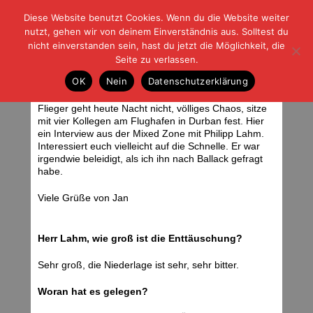
Diese Website benutzt Cookies. Wenn du die Website weiter
| | |
BLOG-G
Fußball und der Rest
nutzt, gehen wir von deinem Einverständnis aus. Solltest du
HOME
|
REGELN
|
IMPRESSUM
|
DATENSCHUTZ
nicht einverstanden sein, hast du jetzt die Möglichkeit, die
Seite zu verlassen.
Interview mit Philipp Lahm
OK
Nein
Datenschutzerklärung
Donnerstag, 08.07.10 | 06:24 Uhr
Flieger geht heute Nacht nicht, völliges Chaos, sitze
mit vier Kollegen am Flughafen in Durban fest. Hier
ein Interview aus der Mixed Zone mit Philipp Lahm.
Interessiert euch vielleicht auf die Schnelle. Er war
irgendwie beleidigt, als ich ihn nach Ballack gefragt
habe.
Viele Grüße von Jan
Herr Lahm, wie groß ist die Enttäuschung?
Sehr groß, die Niederlage ist sehr, sehr bitter.
Woran hat es gelegen?