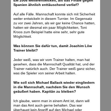
EM 2008 weiterentwickelt, als das Finale gegen
Spanien ähnlich enttäuschend verlief?
Auf alle Fälle. Mannschaft konnte sich mit Sicherheit
weiter entwickeln in diesem Turnier. Im Gegensatz
zu vor zwei Jahren, als wir gar keine Chance hatten,
hatten wir diesmal ein paar Möglichkeiten, Toni
Kroos zum Beispiel hatte eine sehr, sehr gute
Möglichkeit.
Was können Sie dafür tun, damit Joachim Löw
Trainer bleibt?
Jeder weiß, was wir vom Trainer halten, man hat
gesehen, dass die Mannschaft Qualität hat, und der
Trainer natürlich auch. Der Trainer weiß ganz sicher,
was die Spieler von seiner Arbeit halten.
Wie soll sich Michael Ballack wieder eingliedern
in die Mannschaft, nachdem Sie den Wunsch
geäußert haben. Kapitän zu bleiben?
Ich glaube, wenn man in einem Amt ist, dann will
man das Amt auch gerne behalten. Das war
überhaupt kein Angriff auf den Michael oder