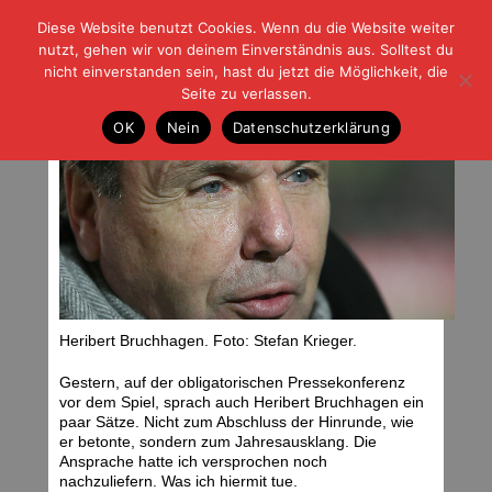
Diese Website benutzt Cookies. Wenn du die Website weiter
| | |
BLOG-G
Fußball und der Rest
nutzt, gehen wir von deinem Einverständnis aus. Solltest du
HOME
|
REGELN
|
IMPRESSUM
|
DATENSCHUTZ
nicht einverstanden sein, hast du jetzt die Möglichkeit, die
Seite zu verlassen.
Jahresendworte des Vorsitzenden
OK
Nein
Datenschutzerklärung
Freitag, 14.12.12 | 06:28 Uhr
Heribert Bruchhagen. Foto: Stefan Krieger.
Gestern, auf der obligatorischen Pressekonferenz
vor dem Spiel, sprach auch Heribert Bruchhagen ein
paar Sätze. Nicht zum Abschluss der Hinrunde, wie
er betonte, sondern zum Jahresausklang. Die
Ansprache hatte ich versprochen noch
nachzuliefern. Was ich hiermit tue.