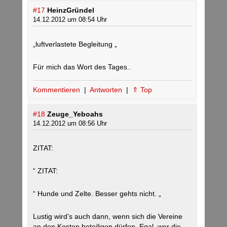
#17
HeinzGründel
14.12.2012 um 08:54 Uhr
„luftverlastete Begleitung „
Für mich das Wort des Tages..
Kommentieren
|
Antworten
|
⇑ Top
#18
Zeuge_Yeboahs
14.12.2012 um 08:56 Uhr
ZITAT:
“ ZITAT:
“ Hunde und Zelte. Besser gehts nicht. „
Lustig wird’s auch dann, wenn sich die Vereine
an den Kosten beteiligen dürfen. Egal, wer die