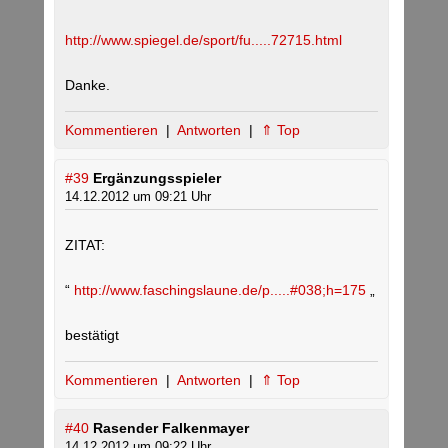
http://www.spiegel.de/sport/fu.....72715.html
Danke.
Kommentieren
|
Antworten
|
⇑ Top
#39
Ergänzungsspieler
14.12.2012 um 09:21 Uhr
ZITAT:
“
http://www.faschingslaune.de/p.....#038;h=175
„
bestätigt
Kommentieren
|
Antworten
|
⇑ Top
#40
Rasender Falkenmayer
14.12.2012 um 09:22 Uhr