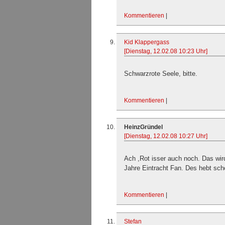
Kommentieren
|
Kid Klappergass
[Dienstag, 12.02.08 10:23 Uhr]
Schwarzrote Seele, bitte.
Kommentieren
|
HeinzGründel
[Dienstag, 12.02.08 10:27 Uhr]
Ach ,Rot isser auch noch. Das wir
Jahre Eintracht Fan. Des hebt sch
Kommentieren
|
Stefan