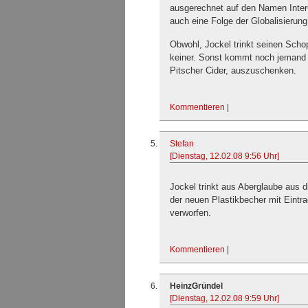
ausgerechnet auf den Namen Inter
auch eine Folge der Globalisierung
Obwohl, Jockel trinkt seinen Scho
keiner. Sonst kommt noch jemand 
Pitscher Cider, auszuschenken.
Kommentieren
|
Stefan
[Dienstag, 12.02.08 9:56 Uhr]
Jockel trinkt aus Aberglaube aus d
der neuen Plastikbecher mit Eintr
verworfen.
Kommentieren
|
HeinzGründel
[Dienstag, 12.02.08 9:59 Uhr]