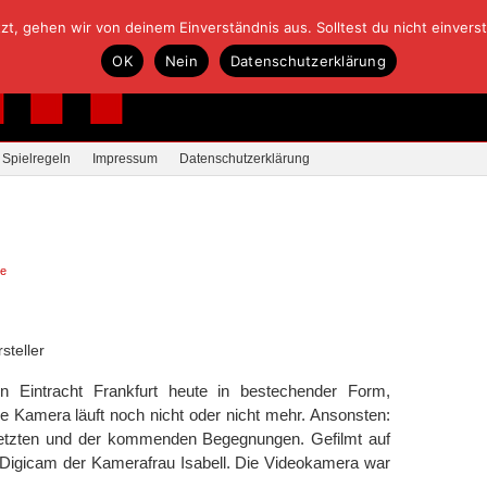
, gehen wir von deinem Einverständnis aus. Solltest du nicht einverstan
OK
Nein
Datenschutzerklärung
Spielregeln
Impressum
Datenschutzerklärung
re
steller
Eintracht Frankfurt heute in bestechender Form,
e Kamera läuft noch nicht oder nicht mehr. Ansonsten:
letzten und der kommenden Begegnungen. Gefilmt auf
Digicam der Kamerafrau Isabell. Die Videokamera war