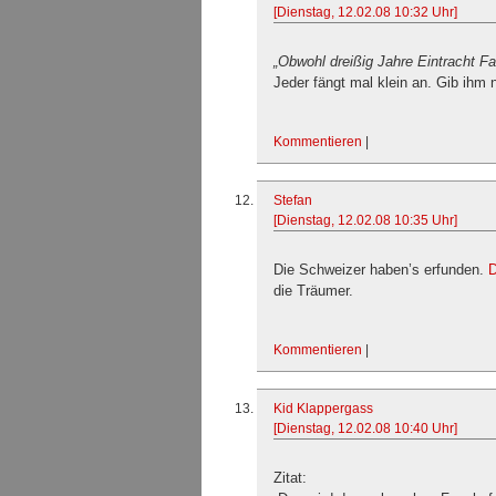
[Dienstag, 12.02.08 10:32 Uhr]
„Obwohl dreißig Jahre Eintracht Fa
Jeder fängt mal klein an. Gib ihm n
Kommentieren
|
Stefan
[Dienstag, 12.02.08 10:35 Uhr]
Die Schweizer haben’s erfunden.
D
die Träumer.
Kommentieren
|
Kid Klappergass
[Dienstag, 12.02.08 10:40 Uhr]
Zitat: