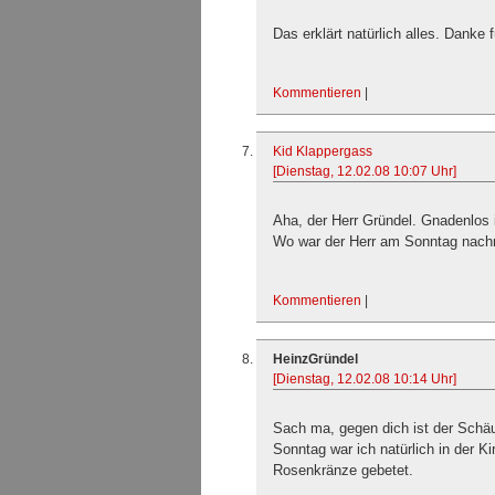
Das erklärt natürlich alles. Danke f
Kommentieren
|
Kid Klappergass
[Dienstag, 12.02.08 10:07 Uhr]
Aha, der Herr Gründel. Gnadenlos 
Wo war der Herr am Sonntag nachm
Kommentieren
|
HeinzGründel
[Dienstag, 12.02.08 10:14 Uhr]
Sach ma, gegen dich ist der Schäu
Sonntag war ich natürlich in der K
Rosenkränze gebetet.