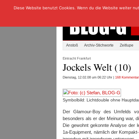
Diese Website benutzt Cookies. Wenn du die Website weiter nutzt
Anstoß
Archiv-Stichworte
Zeitlupe
Eintracht Frankfurt
Jockels Welt (10)
Dienstag, 12.02.08 um 06:22 Uhr |
168 Kommenta
Symbolbild: Lichtdouble ohne Hauptdar
Der Glamour-Boy des Umfelds von 
besonders als er der Meinung war, di
Die gewohnt gekonnte Analyse der 
1a-Equipment, nämlich der Kompakt-
irgendwo mit irgendwem unterwegs.