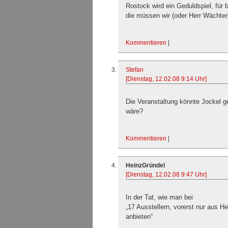
Rostock wird ein Geduldspiel, für 
die müssen wir (oder Herr Wächter
Kommentieren
|
Stefan
[Dienstag, 12.02.08 9:14 Uhr]
Die Veranstaltung könnte Jockel ge
wäre?
Kommentieren
|
HeinzGründel
[Dienstag, 12.02.08 9:47 Uhr]
In der Tat, wie man bei
„17 Ausstellern, vorerst nur aus H
anbieten“