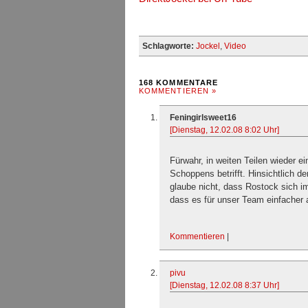
Schlagworte:
Jockel
,
Video
168 KOMMENTARE
KOMMENTIEREN »
Feningirlsweet16
[Dienstag, 12.02.08 8:02 Uhr]
Fürwahr, in weiten Teilen wieder e
Schoppens betrifft. Hinsichtlich d
glaube nicht, dass Rostock sich i
dass es für unser Team einfacher a
Kommentieren
|
pivu
[Dienstag, 12.02.08 8:37 Uhr]