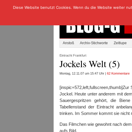
Diese Website benutzt Cookies. Wenn du die Website weiter nutzt
Anstoß
Archiv-Stichworte
Zeitlupe
Eintracht Frankfurt
Jockels Welt (5)
Montag, 12.11.07 um 15:47 Uhr |
62 Kommentare
[inspic=572,left,fullscreen,thumb]Z
Jockel. Heute unter anderem mit dem
Sauergespritzen gehört, die Bien
Tabellenstand der Eintracht anbela
trinken. Im Sommer kommt sie nicht
Das Filmchen wie gewohnt nach dem Kl
aufs Bild.