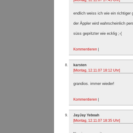
[Montag, 12.11.07 17:45 Uhr]
endlich weiss ich wie ein richtige
der Äppler wird wahrscheinlich per
süss gepritzter wie ecklig ;-(
Kommentieren
|
karsten
[Montag, 12.11.07 18:12 Uhr]
grandios. immer wieder!
Kommentieren
|
JayJay Yeboah
[Montag, 12.11.07 18:35 Uhr]