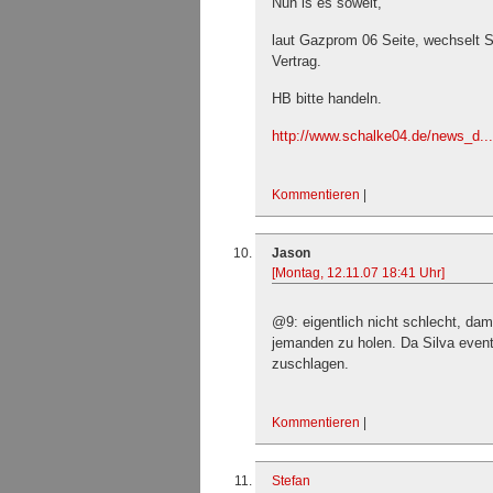
Nun is es soweit,
laut Gazprom 06 Seite, wechselt 
Vertrag.
HB bitte handeln.
http://www.schalke04.de/news_d..
Kommentieren
|
Jason
[Montag, 12.11.07 18:41 Uhr]
@9: eigentlich nicht schlecht, dam
jemanden zu holen. Da Silva even
zuschlagen.
Kommentieren
|
Stefan