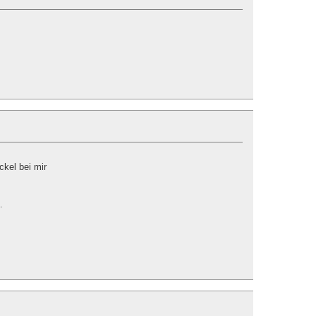
ckel bei mir
…