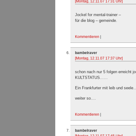
[Montag, 12.11.07 17:31 Uhr]
Jockel for mental-trainer –
für die blog – gemeinde.
Kommentieren
|
bambelraver
[Montag, 12.11.07 17:37 Uhr]
schon nach nur 5 folgen erreicht jo
KULTSTATUS……
Ein Frankfurter mit leib und seele
weiter so….
Kommentieren
|
bambelraver