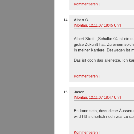
Kommentieren
|
Albert C.
[Montag, 12.11.07 18:45 Uhr]
Albert Streit: „Schalke 04 ist ein 
große Zukunft hat. Zu einem solch
in meiner Karriere. Deswegen ist mi
Das ist doch das allerletze. Ich 
Kommentieren
|
Jason
[Montag, 12.11.07 18:47 Uhr]
Es kann sein, dass diese Äusserun
wird HB sicherlich noch was zu 
Kommentieren
|