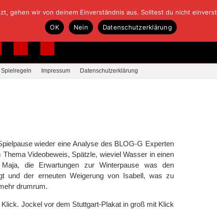
, gehen wir von deinem Einverständnis aus. Solltest du nicht einverstan
OK
Nein
Datenschutzerklärung
Spielregeln
Impressum
Datenschutzerklärung
ur Spielpause wieder eine Analyse des BLOG-G Experten
 Thema Videobeweis, Spätzle, wieviel Wasser in einen
e Maja, die Erwartungen zur Winterpause was den
ngt und der erneuten Weigerung von Isabell, was zu
 mehr drumrum.
ick. Jockel vor dem Stuttgart-Plakat in groß mit Klick