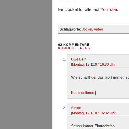
Ein Jockel für alle: auf
YouTube
.
Schlagworte:
Jockel
,
Video
62 KOMMENTARE
KOMMENTIEREN »
Uwe Bein
[Montag, 12.11.07 16:30 Uhr]
Wie schafft der das bloß immer, s
Kommentieren
|
Stefan
[Montag, 12.11.07 16:32 Uhr]
Schon immer Eintrachtfan.