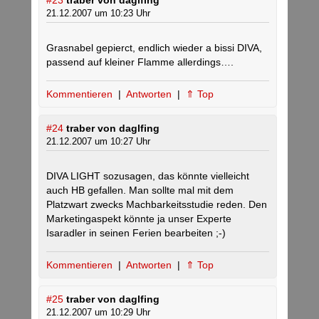
#23
traber von daglfing
21.12.2007 um 10:23 Uhr
Grasnabel gepierct, endlich wieder a bissi DIVA,
passend auf kleiner Flamme allerdings….
Kommentieren
|
Antworten
|
⇑ Top
#24
traber von daglfing
21.12.2007 um 10:27 Uhr
DIVA LIGHT sozusagen, das könnte vielleicht
auch HB gefallen. Man sollte mal mit dem
Platzwart zwecks Machbarkeitsstudie reden. Den
Marketingaspekt könnte ja unser Experte
Isaradler in seinen Ferien bearbeiten ;-)
Kommentieren
|
Antworten
|
⇑ Top
#25
traber von daglfing
21.12.2007 um 10:29 Uhr