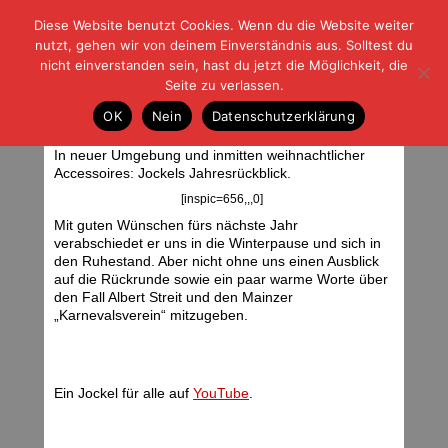
Diese Website benutzt Cookies. Wenn du die Website weiter
| | |
BLOG-G
Fußball und der Rest
nutzt, gehen wir von deinem Einverständnis aus. Solltest du
HOME
|
REGELN
|
IMPRESSUM
|
DATENSCHUTZ
nicht einverstanden sein, hast du jetzt die Möglichkeit, die
Seite zu verlassen.
Jockels Welt (8)
OK
Nein
Datenschutzerklärung
Freitag, 21.12.07 | 06:14 Uhr
In neuer Umgebung und inmitten weihnachtlicher
Accessoires: Jockels Jahresrückblick.
[inspic=656,,,0]
Mit guten Wünschen fürs nächste Jahr
verabschiedet er uns in die Winterpause und sich in
den Ruhestand. Aber nicht ohne uns einen Ausblick
auf die Rückrunde sowie ein paar warme Worte über
den Fall Albert Streit und den Mainzer
„Karnevalsverein“ mitzugeben.
Ein Jockel für alle auf
YouTube
.