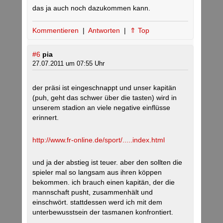
das ja auch noch dazukommen kann.
Kommentieren
|
Antworten
|
⇑ Top
#6
pia
27.07.2011 um 07:55 Uhr
der präsi ist eingeschnappt und unser kapitän
(puh, geht das schwer über die tasten) wird in
unserem stadion an viele negative einflüsse
erinnert.
http://www.fr-online.de/sport/.....index.html
und ja der abstieg ist teuer. aber den sollten die
spieler mal so langsam aus ihren köppen
bekommen. ich brauch einen kapitän, der die
mannschaft pusht, zusammenhält und
einschwört. stattdessen werd ich mit dem
unterbewusstsein der tasmanen konfrontiert.