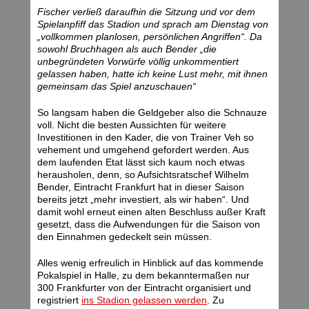
Fischer verließ daraufhin die Sitzung und vor dem
Spielanpfiff das Stadion und sprach am Dienstag von
„vollkommen planlosen, persönlichen Angriffen“. Da
sowohl Bruchhagen als auch Bender „die
unbegründeten Vorwürfe völlig unkommentiert
gelassen haben, hatte ich keine Lust mehr, mit ihnen
gemeinsam das Spiel anzuschauen“
So langsam haben die Geldgeber also die Schnauze
voll. Nicht die besten Aussichten für weitere
Investitionen in den Kader, die von Trainer Veh so
vehement und umgehend gefordert werden. Aus
dem laufenden Etat lässt sich kaum noch etwas
herausholen, denn, so Aufsichtsratschef Wilhelm
Bender, Eintracht Frankfurt hat in dieser Saison
bereits jetzt „mehr investiert, als wir haben“. Und
damit wohl erneut einen alten Beschluss außer Kraft
gesetzt, dass die Aufwendungen für die Saison von
den Einnahmen gedeckelt sein müssen.
Alles wenig erfreulich in Hinblick auf das kommende
Pokalspiel in Halle, zu dem bekanntermaßen nur
300 Frankfurter von der Eintracht organisiert und
registriert
ins Stadion gelassen werden
. Zu