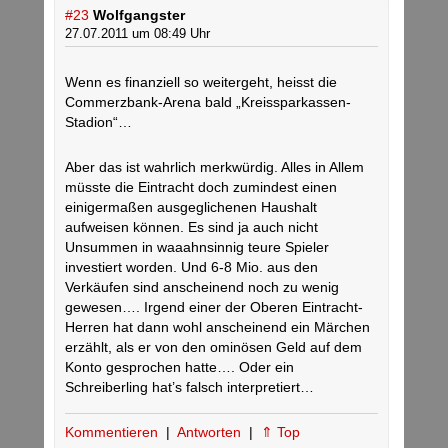
#23
Wolfgangster
27.07.2011 um 08:49 Uhr
Wenn es finanziell so weitergeht, heisst die
Commerzbank-Arena bald „Kreissparkassen-
Stadion“…
Aber das ist wahrlich merkwürdig. Alles in Allem
müsste die Eintracht doch zumindest einen
einigermaßen ausgeglichenen Haushalt
aufweisen können. Es sind ja auch nicht
Unsummen in waaahnsinnig teure Spieler
investiert worden. Und 6-8 Mio. aus den
Verkäufen sind anscheinend noch zu wenig
gewesen…. Irgend einer der Oberen Eintracht-
Herren hat dann wohl anscheinend ein Märchen
erzählt, als er von den ominösen Geld auf dem
Konto gesprochen hatte…. Oder ein
Schreiberling hat’s falsch interpretiert…
Kommentieren
|
Antworten
|
⇑ Top