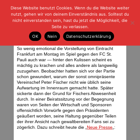
Diese Website benutzt Cookies. Wenn du die Website weiter
| | |
BLOG-G
Fußball und der Rest
nutzt, gehen wir von deinem Einverständnis aus. Solltest du
HOME
|
REGELN
|
IMPRESSUM
|
DATENSCHUTZ
nicht einverstanden sein, hast du jetzt die Möglichkeit, die
Seite zu verlassen.
Jubel, Trubel, Heiterkeit
OK
Nein
Datenschutzerklärung
Mittwoch, 27.07.11 | 07:35 Uhr
So wenig emotional die Vorstellung von Eintracht
Frankfurt am Montag im Spiel gegen den FC St.
Pauli auch war — hinter den Kulissen scheint es
mächtig zu krachen und alles andere als langweilig
zuzugehen. Beobachter hatten sich vor der Partie
schon gewundert, warum der sonst omnipräsente
Vereinschef Peter Fischer nicht wie üblich seine
Aufwartung im Innenraum gemacht hatte. Später
sickerte dann der Grund für Fischers Abwesenheit
durch. In einer Beiratssitzung vor der Begegnung
waren von Seiten der Wirtschaft und Sponsoren
offensichtlich Vorwürfe gegen den Präsidenten
geäußert worden, seine Haltung gegenüber Teilen
der ihrer Ansicht nach gewaltbereiten Fans sei zu
zögerlich. Dazu schreibt heute die „
Neue Presse
„: