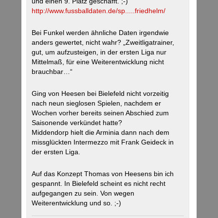
und einen 9. Platz geschafft. ;-)
http://www.fussballdaten.de/sp.....friedhelm/
Bei Funkel werden ähnliche Daten irgendwie
anders gewertet, nicht wahr? „Zweitligatrainer,
gut, um aufzusteigen, in der ersten Liga nur
Mittelmaß, für eine Weiterentwicklung nicht
brauchbar…“
Ging von Heesen bei Bielefeld nicht vorzeitig
nach neun sieglosen Spielen, nachdem er
Wochen vorher bereits seinen Abschied zum
Saisonende verkündet hatte?
Middendorp hielt die Arminia dann nach dem
missglückten Intermezzo mit Frank Geideck in
der ersten Liga.
Auf das Konzept Thomas von Heesens bin ich
gespannt. In Bielefeld scheint es nicht recht
aufgegangen zu sein. Von wegen
Weiterentwicklung und so. ;-)