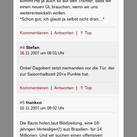
kommt HB ja auch so auf den Trichter, dass wir
einen neuen ÜL brauchen, wenn wir uns
weiterentwickeln wollen.
*Schon gut, ich glaub ja selbst nicht dran…*
Kommentieren
|
Antworten
|
⇑ Top
#4
Stefan
16.11.2007 um 08:01 Uhr
Onkel Dagobert setzt niemanden vor die Tür, der
zur Saisonhalbzeit 20+x Punkte hat.
Kommentieren
|
Antworten
|
⇑ Top
#5
frankco
16.11.2007 um 08:02 Uhr
Die Bazis holen,laut Blödzeitung, eine 18-
jährigen Verteidiger(!) aus Brasilien- für 14
Millionen. Und wir suchen einen offensiven