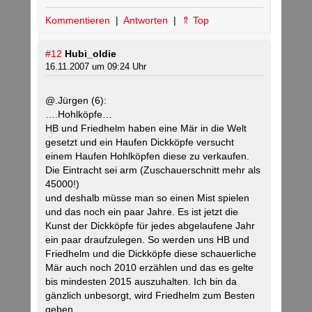
Kommentieren
|
Antworten
|
⇑ Top
#12
Hubi_oldie
16.11.2007 um 09:24 Uhr
@.Jürgen (6):
….Hohlköpfe…
HB und Friedhelm haben eine Mär in die Welt
gesetzt und ein Haufen Dickköpfe versucht
einem Haufen Hohlköpfen diese zu verkaufen.
Die Eintracht sei arm (Zuschauerschnitt mehr als
45000!)
und deshalb müsse man so einen Mist spielen
und das noch ein paar Jahre. Es ist jetzt die
Kunst der Dickköpfe für jedes abgelaufene Jahr
ein paar draufzulegen. So werden uns HB und
Friedhelm und die Dickköpfe diese schauerliche
Mär auch noch 2010 erzählen und das es gelte
bis mindesten 2015 auszuhalten. Ich bin da
gänzlich unbesorgt, wird Friedhelm zum Besten
geben.