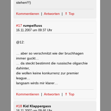
stehen!!!)
Kommentieren
|
Antworten
|
⇑ Top
#17
rumpelfuss
16.11.2007 um 09:37 Uhr
@12:
… aber so verschmitzt wie der bruchhagen
immer guckt…
… da steckt bestimmt die russische oligarchie
dahinter,
die wollen keine konkurrenz zur premier
league…
langsam wirds mir klarer…
Kommentieren
|
Antworten
|
⇑ Top
#18
Kid Klappergass
16.11.2007 um 09:46 Uhr