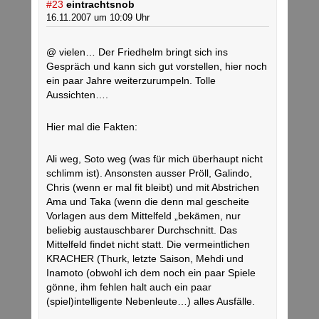
#23
eintrachtsnob
16.11.2007 um 10:09 Uhr
@ vielen… Der Friedhelm bringt sich ins
Gespräch und kann sich gut vorstellen, hier noch
ein paar Jahre weiterzurumpeln. Tolle
Aussichten….
Hier mal die Fakten:
Ali weg, Soto weg (was für mich überhaupt nicht
schlimm ist). Ansonsten ausser Pröll, Galindo,
Chris (wenn er mal fit bleibt) und mit Abstrichen
Ama und Taka (wenn die denn mal gescheite
Vorlagen aus dem Mittelfeld „bekämen, nur
beliebig austauschbarer Durchschnitt. Das
Mittelfeld findet nicht statt. Die vermeintlichen
KRACHER (Thurk, letzte Saison, Mehdi und
Inamoto (obwohl ich dem noch ein paar Spiele
gönne, ihm fehlen halt auch ein paar
(spiel)intelligente Nebenleute…) alles Ausfälle.