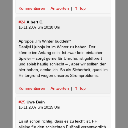
Kommentieren
|
Antworten
|
⇑ Top
#24
Albert C.
16.11.2007 um 10:18 Uhr
Apropos „Im Winter buddeln“
Danijel Ljuboja ist im Winter zu haben. Der
könnte ien Anfang sein. Ist zwar kein einfacher
Spieler – sorgt gerne für Unruhe, ist geldfixiert
und spielt häufig schlecht – , aber wir sollten den
hier haben, denke ich. So als Sicherheit, quasi im
Hintergrund wegen unseres Strumproblems.
Kommentieren
|
Antworten
|
⇑ Top
#25
Uwe Bein
16.11.2007 um 10:25 Uhr
Es ist schon richtig, dass es zu leicht ist, FF
alleine für den schlechten Fußball verantwortlich