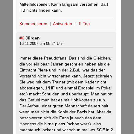
Mittelfeldspieler. Kann langsam verstehen, daß
HB nichts finden kann.
Kommentieren
|
Antworten
|
⇑ Top
#6
Jürgen
16.11.2007 um 08:34 Uhr
immer diese Pseudofans. Das sind die Gleichen,
die vor ein paar Jahren geschrien haben als die
Eintracht Pleite und in der 2.BuLi war das der
Vorstand nicht wirtschaften kann. Jetezt schreien
Sie weg mit dem Trainer (mit dem Kader nicht
abgestiegen, 1*HF und einmal Endspiel im Pokal
etc.) macht Schulden und überhaupt. Man hat oft
das Gefühl man hat es mit Hohlköpfen zu tun.
Der Aufbau einer guten Mannschaft dauert halt
wenn man nicht die Kohle der Bazis hat. Aber da
beschweren sich die Fans ja auch das dem
Hoeness die birne platzt (schön wärs). also
machteuch locker und wir schun mal wo SGE in 2