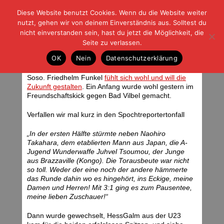
Diese Website benutzt Cookies. Wenn du die Website weiter
| | |
BLOG-G
Fußball und der Rest
nutzt, gehen wir von deinem Einverständnis aus. Solltest du
HOME
|
REGELN
|
IMPRESSUM
|
DATENSCHUTZ
nicht einverstanden sein, hast du jetzt die Möglichkeit, die
Seite zu verlassen.
Kalt draussen, gelle?
OK
Nein
Datenschutzerklärung
Freitag, 16.11.07 | 07:39 Uhr
Soso. Friedhelm Funkel
fühlt sich wohl und will die
Zukunft gestalten
. Ein Anfang wurde wohl gestern im
Freundschaftskick gegen Bad Vilbel gemacht.
Verfallen wir mal kurz in den Spochtreportertonfall
„In der ersten Hälfte stürmte neben Naohiro
Takahara, dem etablierten Mann aus Japan, die A-
Jugend Wunderwaffe Juhvel Tsoumou, der Junge
aus Brazzaville (Kongo). Die Torausbeute war nicht
so toll. Weder der eine noch der andere hämmerte
das Runde dahin wo es hingehört, ins Eckige, meine
Damen und Herren! Mit 3:1 ging es zum Pausentee,
meine lieben Zuschauer!“
Dann wurde gewechselt, HessGalm aus der U23