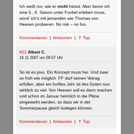
Ich weiß nur, wie er
nicht
heisst. Aber bevor ich
eine 5., 6. Saison unter Funkel erleben muss,
würd‘ ich’s mit jemanden wie Thomas von
Heesen probieren. No risk – no fun.
Kommentieren
|
Antworten
|
⇑ Top
#22
Albert C.
16.11.2007 um 09:57 Uhr
So ist es pivu. Ein Konzept muss her. Und zwar
so früh wie möglich. FF darf seinen Vetrag
erfüllen, aber ein funftes Jahr ist des Guten nun
wirklich zu viel. Von Heesen soll es dann machen
und schon im Januar heimlich in die Pläne
eingeweiht werden, so dass wir in der
Sommerpause gleich loslegen können.
Kommentieren
|
Antworten
|
⇑ Top