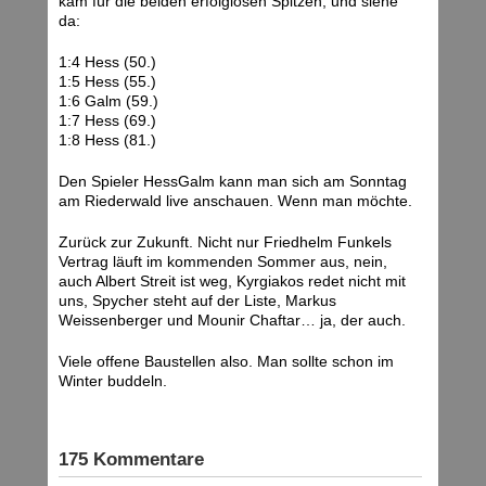
kam für die beiden erfolglosen Spitzen, und siehe
da:
1:4 Hess (50.)
1:5 Hess (55.)
1:6 Galm (59.)
1:7 Hess (69.)
1:8 Hess (81.)
Den Spieler HessGalm kann man sich am Sonntag
am Riederwald live anschauen. Wenn man möchte.
Zurück zur Zukunft. Nicht nur Friedhelm Funkels
Vertrag läuft im kommenden Sommer aus, nein,
auch Albert Streit ist weg, Kyrgiakos redet nicht mit
uns, Spycher steht auf der Liste, Markus
Weissenberger und Mounir Chaftar… ja, der auch.
Viele offene Baustellen also. Man sollte schon im
Winter buddeln.
175 Kommentare