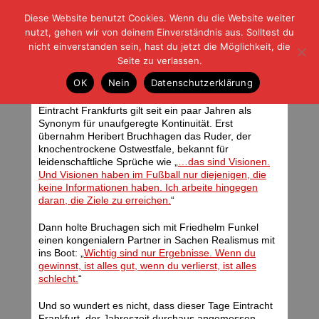
Diese Website benutzt Cookies. Wenn du die Website weiter
| | |
BLOG-G
Fußball und der Rest
nutzt, gehen wir von deinem Einverständnis aus. Solltest du
HOME
|
REGELN
|
IMPRESSUM
|
DATENSCHUTZ
nicht einverstanden sein, hast du jetzt die Möglichkeit, die
Seite zu verlassen.
Keine Experimente
OK
Nein
Datenschutzerklärung
Mittwoch, 03.12.08 | 07:07 Uhr
Eintracht Frankfurts gilt seit ein paar Jahren als
Synonym für unaufgeregte Kontinuität. Erst
übernahm Heribert Bruchhagen das Ruder, der
knochentrockene Ostwestfale, bekannt für
leidenschaftliche Sprüche wie „
…das sind Visionen.
Und Visionen haben im Fußball nur diejenigen, die
keine Informationen haben. Ich arbeite hingegen
daran, die Ziele zu erreichen.
“
Dann holte Bruchagen sich mit Friedhelm Funkel
einen kongenialern Partner in Sachen Realismus mit
ins Boot: „
Wichtig sind nur Ergebnisse. Wenn du
gewinnst, ist alles gut, wenn du verlierst, ist alles
schlecht.
“
Und so wundert es nicht, dass dieser Tage Eintracht
Frankfurt, der Jahreszeit durchaus angemessen,