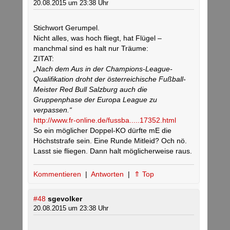
20.08.2015 um 23:38 Uhr
Stichwort Gerumpel.
Nicht alles, was hoch fliegt, hat Flügel –
manchmal sind es halt nur Träume:
ZITAT:
„Nach dem Aus in der Champions-League-
Qualifikation droht der österreichische Fußball-
Meister Red Bull Salzburg auch die
Gruppenphase der Europa League zu
verpassen.“
http://www.fr-online.de/fussba.....17352.html
So ein möglicher Doppel-KO dürfte mE die
Höchststrafe sein. Eine Runde Mitleid? Och nö.
Lasst sie fliegen. Dann halt möglicherweise raus.
Kommentieren
|
Antworten
|
⇑ Top
#48
sgevolker
20.08.2015 um 23:38 Uhr