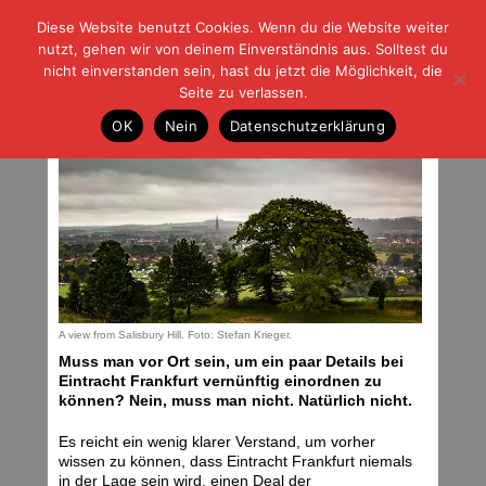
Diese Website benutzt Cookies. Wenn du die Website weiter
| | |
BLOG-G
Fußball und der Rest
nutzt, gehen wir von deinem Einverständnis aus. Solltest du
HOME
|
REGELN
|
IMPRESSUM
|
DATENSCHUTZ
nicht einverstanden sein, hast du jetzt die Möglichkeit, die
Seite zu verlassen.
Klar wie Klosterbrühe
OK
Nein
Datenschutzerklärung
Donnerstag, 20.08.15 | 20:59 Uhr
A view from Salisbury Hill. Foto: Stefan Krieger.
Muss man vor Ort sein, um ein paar Details bei
Eintracht Frankfurt vernünftig einordnen zu
können? Nein, muss man nicht. Natürlich nicht.
Es reicht ein wenig klarer Verstand, um vorher
wissen zu können, dass Eintracht Frankfurt niemals
in der Lage sein wird, einen Deal der