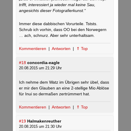
trifft, interessiert ja wieder mal keine Sau,
angesichts dieser Fotografierkunst.“
Immer diese dabbischen Vorurteile. Tststs.
Schrub ich vorhin, dass OO bei den Norwegern
… ach, schnurz. Aber sehr unterhaltsam.
Kommentieren
|
Antworten
|
⇑ Top
#18
concordia-eagle
20.08.2015 um 21:29 Uhr
Ich nehme dem Watz im Übrigen sehr übel, dass
er mir den Glauben an eine 2-stellige Mio Ablöse
für Inui so dermaßen zertrümmert hat.
Kommentieren
|
Antworten
|
⇑ Top
#19
Halmakenreuther
20.08.2015 um 21:30 Uhr