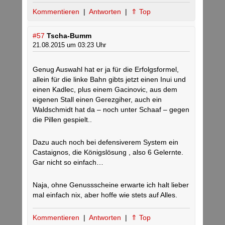
Kommentieren
|
Antworten
|
⇑ Top
#57
Tscha-Bumm
21.08.2015 um 03:23 Uhr
Genug Auswahl hat er ja für die Erfolgsformel,
allein für die linke Bahn gibts jetzt einen Inui und
einen Kadlec, plus einem Gacinovic, aus dem
eigenen Stall einen Gerezgiher, auch ein
Waldschmidt hat da – noch unter Schaaf – gegen
die Pillen gespielt..
Dazu auch noch bei defensiverem System ein
Castaignos, die Königslösung , also 6 Gelernte.
Gar nicht so einfach…
Naja, ohne Genussscheine erwarte ich halt lieber
mal einfach nix, aber hoffe wie stets auf Alles.
Kommentieren
|
Antworten
|
⇑ Top