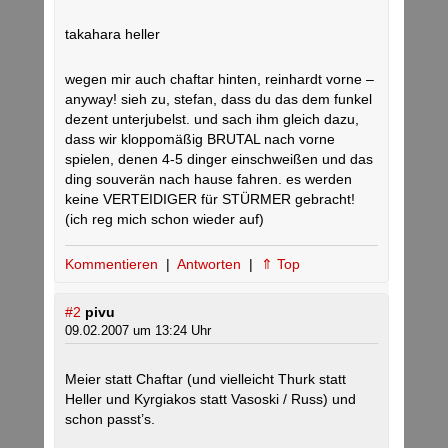
takahara heller
wegen mir auch chaftar hinten, reinhardt vorne –
anyway! sieh zu, stefan, dass du das dem funkel
dezent unterjubelst. und sach ihm gleich dazu,
dass wir kloppomäßig BRUTAL nach vorne
spielen, denen 4-5 dinger einschweißen und das
ding souverän nach hause fahren. es werden
keine VERTEIDIGER für STÜRMER gebracht!
(ich reg mich schon wieder auf)
Kommentieren
|
Antworten
|
⇑ Top
#2
pivu
09.02.2007 um 13:24 Uhr
Meier statt Chaftar (und vielleicht Thurk statt
Heller und Kyrgiakos statt Vasoski / Russ) und
schon passt’s.