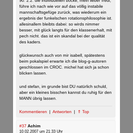
90. 2:2. die individuellen böcke, mein lieber fredi,
führe ich nach wie vor auf das völlig instabile
mannschaftsgefüge zurück, was wiederum ein
ergebnis der funkelschen rotationsphilosophie ist.
allesinallem bleibts dabei: so wirds nimmer
besser, mit glück langts für den klassenerhalt, mit
pech nicht. das ist ein skandal bei der qualität
des kaders.
glückwunsch auch von mir isabell, spätestens
beim pokalspiel erwarte ich die blog-g-autoren
geschlossen im CROC. michel hat sich ja schon
blicken lassen.
und stefan, im grunde bist DU natürlich schuld,
aber ein kleines bisschen kannst du ruhig für den
MANN übrig lassen.
Kommentieren
|
Antworten
|
⇑ Top
#37
Achim
10.02.2007 um 21:33 Uhr