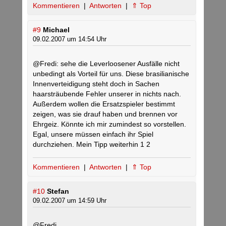
Kommentieren
|
Antworten
|
⇑ Top
#9
Michael
09.02.2007 um 14:54 Uhr
@Fredi: sehe die Leverloosener Ausfälle nicht
unbedingt als Vorteil für uns. Diese brasilianische
Innenverteidigung steht doch in Sachen
haarsträubende Fehler unserer in nichts nach.
Außerdem wollen die Ersatzspieler bestimmt
zeigen, was sie drauf haben und brennen vor
Ehrgeiz. Könnte ich mir zumindest so vorstellen.
Egal, unsere müssen einfach ihr Spiel
durchziehen. Mein Tipp weiterhin 1 2
Kommentieren
|
Antworten
|
⇑ Top
#10
Stefan
09.02.2007 um 14:59 Uhr
@Fredi