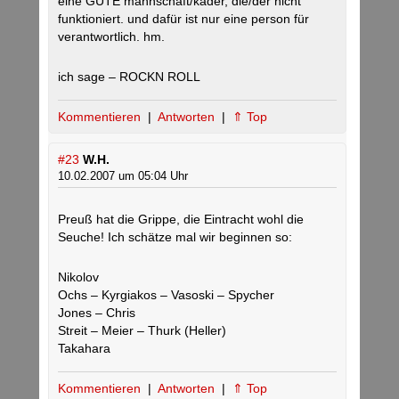
eine GUTE mannschaft/kader, die/der nicht
funktioniert. und dafür ist nur eine person für
verantwortlich. hm.
ich sage – ROCKN ROLL
Kommentieren
|
Antworten
|
⇑ Top
#23
W.H.
10.02.2007 um 05:04 Uhr
Preuß hat die Grippe, die Eintracht wohl die
Seuche! Ich schätze mal wir beginnen so:
Nikolov
Ochs – Kyrgiakos – Vasoski – Spycher
Jones – Chris
Streit – Meier – Thurk (Heller)
Takahara
Kommentieren
|
Antworten
|
⇑ Top