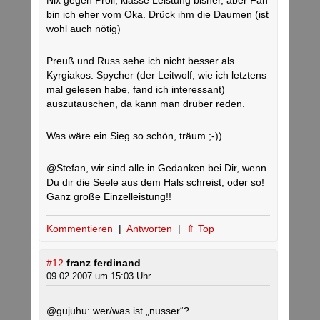
Nix gegen Pröll, klasse Leistung bisher, aber Fan
bin ich eher vom Oka. Drück ihm die Daumen (ist
wohl auch nötig)
Preuß und Russ sehe ich nicht besser als
Kyrgiakos. Spycher (der Leitwolf, wie ich letztens
mal gelesen habe, fand ich interessant)
auszutauschen, da kann man drüber reden.
Was wäre ein Sieg so schön, träum ;-))
@Stefan, wir sind alle in Gedanken bei Dir, wenn
Du dir die Seele aus dem Hals schreist, oder so!
Ganz große Einzelleistung!!
Kommentieren
|
Antworten
|
⇑ Top
#12
franz ferdinand
09.02.2007 um 15:03 Uhr
@gujuhu: wer/was ist „nusser“?