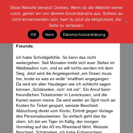
Diese Website benutzt Cookies. Wenn du die Website weiter
| | |
BLOG-G
Fußball und der Rest
nutzt, gehen wir von deinem Einverständnis aus. Solltest du
HOME
|
REGELN
|
IMPRESSUM
|
DATENSCHUTZ
nicht einverstanden sein, hast du jetzt die Möglichkeit, die
Seite zu verlassen.
Knallhart unterstützen
OK
Nein
Datenschutzerklärung
Freitag, 09.02.07 | 12:40 Uhr
Freunde
,
ich habe Schuldgefühle. So kann das nicht
weitergehen. Seit Monaten treibt sich euer Stefan im
Waldstadion rum, und es will nichts werden mit dem
Sieg. Jetzt wird die Angelegenheit „ein Dreier muss
her, koste es was es wolle“ knallhart angegangen.
Da wird ein alter Haudegen wie ich schlecht sagen
können „Schätzelein, nich‘ mit mir“. Ein Anruf beim
freundlichen Ticketcenter in Leverkusen, und die
Karten waren meine. Da wird weder an Sprit noch an
Kosten für Ticket gespart, weisste Bescheid.
Abbuchung direkt vom Konto, Eintritt gegen Vorlage
des Personalausweises. So einfach geht das da
oben. Ich bin ein Tiger im Käfig, der morgen
Vormittag auf der A3 ins Rheinland fährt. Weisste
Bescheid, Schätzelein, ich habe Führerschein.