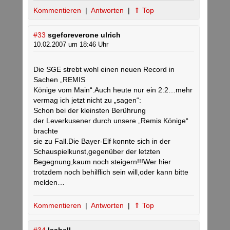
Kommentieren
|
Antworten
|
⇑ Top
#33
sgeforeverone ulrich
10.02.2007 um 18:46 Uhr
Die SGE strebt wohl einen neuen Record in
Sachen „REMIS
Könige vom Main“.Auch heute nur ein 2:2…mehr
vermag ich jetzt nicht zu „sagen“:
Schon bei der kleinsten Berührung
der Leverkusener durch unsere „Remis Könige“
brachte
sie zu Fall.Die Bayer-Elf konnte sich in der
Schauspielkunst,gegenüber der letzten
Begegnung,kaum noch steigern!!!Wer hier
trotzdem noch behilflich sein will,oder kann bitte
melden…
Kommentieren
|
Antworten
|
⇑ Top