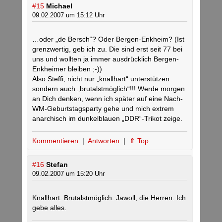
#15
Michael
09.02.2007 um 15:12 Uhr
…oder „de Bersch“? Oder Bergen-Enkheim? (Ist
grenzwertig, geb ich zu. Die sind erst seit 77 bei
uns und wollten ja immer ausdrücklich Bergen-
Enkheimer bleiben ;-))
Also Steffi, nicht nur „knallhart“ unterstützen
sondern auch „brutalstmöglich“!!! Werde morgen
an Dich denken, wenn ich später auf eine Nach-
WM-Geburtstagsparty gehe und mich extrem
anarchisch im dunkelblauen „DDR“-Trikot zeige.
Kommentieren
|
Antworten
|
⇑ Top
#16
Stefan
09.02.2007 um 15:20 Uhr
Knallhart. Brutalstmöglich. Jawoll, die Herren. Ich
gebe alles.