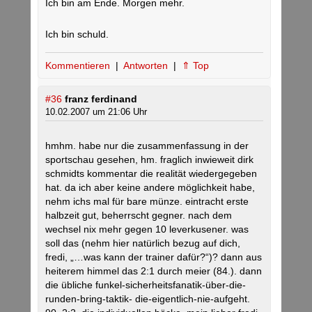
Ich bin am Ende. Morgen mehr.
Ich bin schuld.
Kommentieren
|
Antworten
|
⇑ Top
#36
franz ferdinand
10.02.2007 um 21:06 Uhr
hmhm. habe nur die zusammenfassung in der
sportschau gesehen, hm. fraglich inwieweit dirk
schmidts kommentar die realität wiedergegeben
hat. da ich aber keine andere möglichkeit habe,
nehm ichs mal für bare münze. eintracht erste
halbzeit gut, beherrscht gegner. nach dem
wechsel nix mehr gegen 10 leverkusener. was
soll das (nehm hier natürlich bezug auf dich,
fredi, „…was kann der trainer dafür?“)? dann aus
heiterem himmel das 2:1 durch meier (84.). dann
die übliche funkel-sicherheitsfanatik-über-die-
runden-bring-taktik- die-eigentlich-nie-aufgeht.