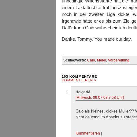
unbedingte Willensstärke hat, die ma
einem Laktattest so früh auszusteigen
noch in der zweiten Liga kickte, w
Irgendwie hätte er es bis zum Ziel ges
Dafür kann Caio wahrscheinlich deutl
Danke, Tommy. You made our day.
Schlagworte:
Caio
,
Meier
,
Vorbereitung
103 KOMMENTARE
KOMMENTIEREN »
HolgerM.
[Mittwoch, 09.07.08 7:58 Uhr]
Caio als kleines, dickes Müller??
nicht dauernd im Abseits zu stehen
Kommentieren
|