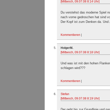
[Mittwoch, 09.07.08 8:14 Uhr]
Du verstehst das moderne Spiel noc
nach vorne gedroschen hat sind vorb
Der Kopf ist zum Denken da. Und 
Kommentieren
|
HolgerM.
[Mittwoch, 09.07.08 8:18 Uhr]
Und was ist mit den hohen Flanken
schlagen wird???
Kommentieren
|
Stefan
[Mittwoch, 09.07.08 8:19 Uhr]
Der geht bis zur Grundlinie und 