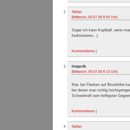
Stefan
[Mittwoch, 09.07.08 8:00 Uhr]
Sogar ich kann Kopfball, wenn ma
funktionieren. ;)
Kommentieren
|
HolgerM.
[Mittwoch, 09.07.08 8:10 Uhr]
Klar, bei Flanken auf Brusthöhe kan
bei denen man richtig hochspringe
Schwerkraft sein heftigster Gegne
Kommentieren
|
Stefan