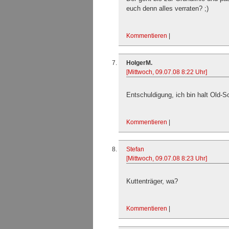
euch denn alles verraten? ;)
Kommentieren
|
HolgerM.
[Mittwoch, 09.07.08 8:22 Uhr]
Entschuldigung, ich bin halt Old-S
Kommentieren
|
Stefan
[Mittwoch, 09.07.08 8:23 Uhr]
Kuttenträger, wa?
Kommentieren
|