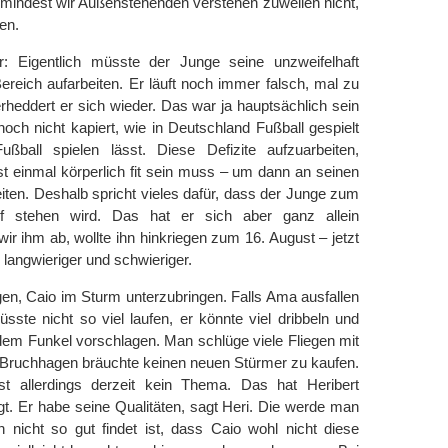
umindest wir Außenstehenden verstehen zuweilen nicht,
en.
 Eigentlich müsste der Junge seine unzweifelhaft
ereich aufarbeiten. Er läuft noch immer falsch, mal zu
rheddert er sich wieder. Das war ja hauptsächlich sein
och nicht kapiert, wie in Deutschland Fußball gespielt
ßball spielen lässt. Diese Defizite aufzuarbeiten,
 erst einmal körperlich fit sein muss – um dann an seinen
iten. Deshalb spricht vieles dafür, dass der Junge zum
Elf stehen wird. Das hat er sich aber ganz allein
r ihm ab, wollte ihn hinkriegen zum 16. August – jetzt
langwieriger und schwieriger.
gen, Caio im Sturm unterzubringen. Falls Ama ausfallen
üsste nicht so viel laufen, er könnte viel dribbeln und
dem Funkel vorschlagen. Man schlüge viele Fliegen mit
d Bruchhagen bräuchte keinen neuen Stürmer zu kaufen.
st allerdings derzeit kein Thema. Das hat Heribert
gt. Er habe seine Qualitäten, sagt Heri. Die werde man
h nicht so gut findet ist, dass Caio wohl nicht diese