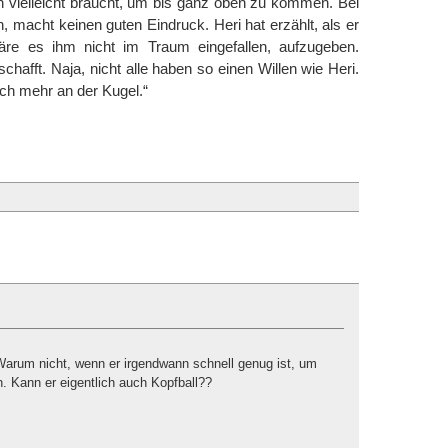
n vielleicht braucht, um bis ganz oben zu kommen. Bei
, macht keinen guten Eindruck. Heri hat erzählt, als er
äre es ihm nicht im Traum eingefallen, aufzugeben.
chafft. Naja, nicht alle haben so einen Willen wie Heri.
ich mehr an der Kugel.“
 Warum nicht, wenn er irgendwann schnell genug ist, um
. Kann er eigentlich auch Kopfball??