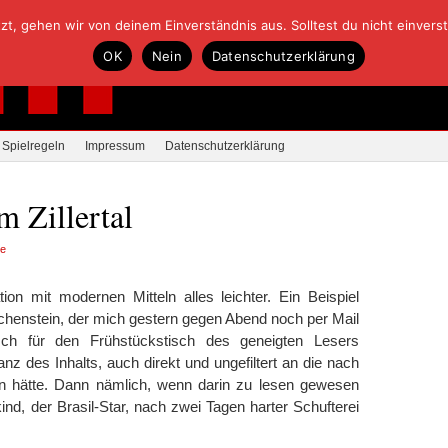
, gehen wir von deinem Einverständnis aus. Solltest du nicht einverstan
OK
Nein
Datenschutzerklärung
Spielregeln
Impressum
Datenschutzerklärung
m Zillertal
re
n mit modernen Mitteln alles leichter. Ein Beispiel
Kilchenstein, der mich gestern gegen Abend noch per Mail
sch für den Frühstückstisch des geneigten Lesers
anz des Inhalts, auch direkt und ungefiltert an die nach
n hätte. Dann nämlich, wenn darin zu lesen gewesen
d, der Brasil-Star, nach zwei Tagen harter Schufterei