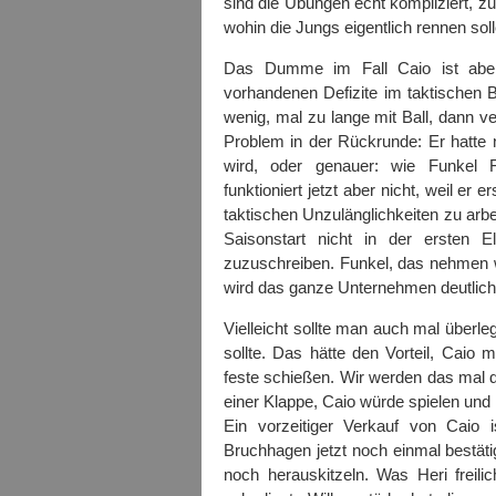
sind die Übungen echt kompliziert, z
wohin die Jungs eigentlich rennen soll
Das Dumme im Fall Caio ist aber:
vorhandenen Defizite im taktischen B
wenig, mal zu lange mit Ball, dann ve
Problem in der Rückrunde: Er hatte n
wird, oder genauer: wie Funkel Fu
funktioniert jetzt aber nicht, weil er
taktischen Unzulänglichkeiten zu arbe
Saisonstart nicht in der ersten 
zuzuschreiben. Funkel, das nehmen wi
wird das ganze Unternehmen deutlich 
Vielleicht sollte man auch mal überle
sollte. Das hätte den Vorteil, Caio m
feste schießen. Wir werden das mal 
einer Klappe, Caio würde spielen un
Ein vorzeitiger Verkauf von Caio i
Bruchhagen jetzt noch einmal bestäti
noch herauskitzeln. Was Heri freilic