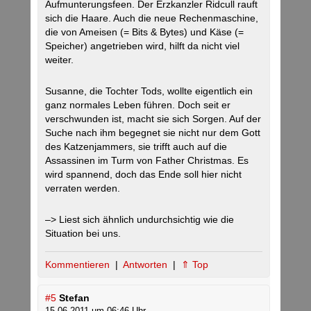
Aufmunterungsfeen. Der Erzkanzler Ridcull rauft
sich die Haare. Auch die neue Rechenmaschine,
die von Ameisen (= Bits & Bytes) und Käse (=
Speicher) angetrieben wird, hilft da nicht viel
weiter.
Susanne, die Tochter Tods, wollte eigentlich ein
ganz normales Leben führen. Doch seit er
verschwunden ist, macht sie sich Sorgen. Auf der
Suche nach ihm begegnet sie nicht nur dem Gott
des Katzenjammers, sie trifft auch auf die
Assassinen im Turm von Father Christmas. Es
wird spannend, doch das Ende soll hier nicht
verraten werden.
–> Liest sich ähnlich undurchsichtig wie die
Situation bei uns.
Kommentieren
|
Antworten
|
⇑ Top
#5
Stefan
15.06.2011 um 06:46 Uhr