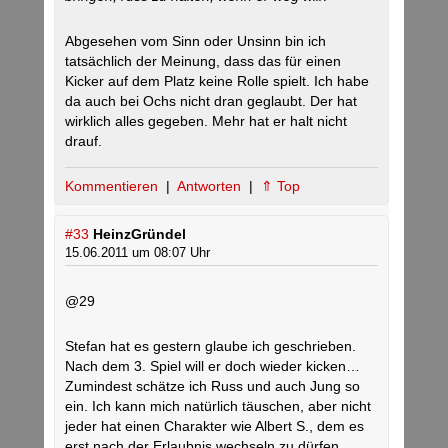
Abgesehen vom Sinn oder Unsinn bin ich
tatsächlich der Meinung, dass das für einen
Kicker auf dem Platz keine Rolle spielt. Ich habe
da auch bei Ochs nicht dran geglaubt. Der hat
wirklich alles gegeben. Mehr hat er halt nicht
drauf.
Kommentieren
|
Antworten
|
⇑ Top
#33
HeinzGründel
15.06.2011 um 08:07 Uhr
@29
Stefan hat es gestern glaube ich geschrieben.
Nach dem 3. Spiel will er doch wieder kicken…
Zumindest schätze ich Russ und auch Jung so
ein. Ich kann mich natürlich täuschen, aber nicht
jeder hat einen Charakter wie Albert S., dem es
erst nach der Erlaubnis wechseln zu dürfen,