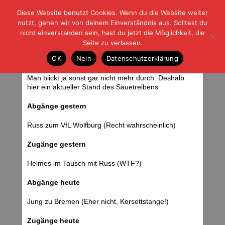
Diese Website benutzt Cookies. Wenn du die Website weiter
| | |
BLOG-G
Fußball und der Rest
nutzt, gehen wir von deinem Einverständnis aus. Solltest du
HOME
|
REGELN
|
IMPRESSUM
|
DATENSCHUTZ
nicht einverstanden sein, hast du jetzt die Möglichkeit, die
Seite zu verlassen.
Kurzes Update Schweinsgalopp
OK
Nein
Datenschutzerklärung
Mittwoch, 15.06.11 | 06:34 Uhr
Man blickt ja sonst gar nicht mehr durch. Deshalb
hier ein aktueller Stand des Säuetreibens
Abgänge gestern
Russ zum VfL Wolfburg (Recht wahrscheinlich)
Zugänge gestern
Helmes im Tausch mit Russ (WTF?)
Abgänge heute
Jung zu Bremen (Eher nicht, Korsettstange!)
Zugänge heute