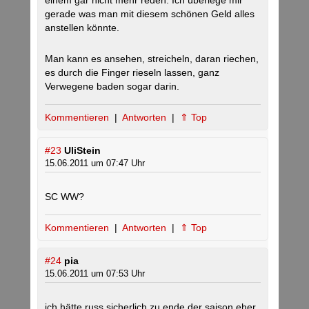
einem gar nicht mehr reden. Ich überlege mir
gerade was man mit diesem schönen Geld alles
anstellen könnte.
Man kann es ansehen, streicheln, daran riechen,
es durch die Finger rieseln lassen, ganz
Verwegene baden sogar darin.
Kommentieren
|
Antworten
|
⇑ Top
#23
UliStein
15.06.2011 um 07:47 Uhr
SC WW?
Kommentieren
|
Antworten
|
⇑ Top
#24
pia
15.06.2011 um 07:53 Uhr
ich hätte russ sicherlich zu ende der saison eher