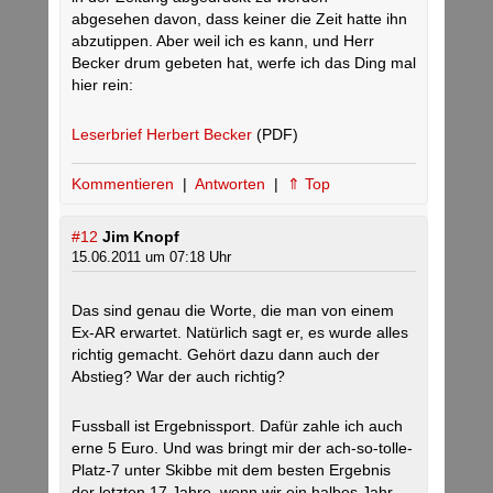
abgesehen davon, dass keiner die Zeit hatte ihn
abzutippen. Aber weil ich es kann, und Herr
Becker drum gebeten hat, werfe ich das Ding mal
hier rein:
Leserbrief Herbert Becker
(PDF)
Kommentieren
|
Antworten
|
⇑ Top
#12
Jim Knopf
15.06.2011 um 07:18 Uhr
Das sind genau die Worte, die man von einem
Ex-AR erwartet. Natürlich sagt er, es wurde alles
richtig gemacht. Gehört dazu dann auch der
Abstieg? War der auch richtig?
Fussball ist Ergebnissport. Dafür zahle ich auch
erne 5 Euro. Und was bringt mir der ach-so-tolle-
Platz-7 unter Skibbe mit dem besten Ergebnis
der letzten 17 Jahre, wenn wir ein halbes Jahr