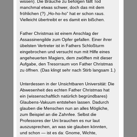
wissen). Die Bräuche zu befolgen fällt Tod
manchmal etwas schwer, doch das mit dem
fröhlichen (?) „Ho-ho-ho“ hat er schon raus.
Vielleicht übertreibt er es damit ein bißchen.
Father Christmas ist einem Anschlag der
Assassinengilde zum Opfer gefallen. Einer ihrer
übelsten Vertreter ist in Fathers Schloßturm
eingebrochen und versucht nun mit Hilfe eines
angeheuerten Magiers, dem zwölften mit dieser
Aufgabe, den Tresorraum von Father Christmas
zu öffnen. (Das klingt sehr nach Stirb langsam 1.)
Unterdessen in der Unsichtbaren Universität: Die
Abwesenheit des echten Father Christmas hat
ein (wissenschaftlich natürlich begründbares)
Glaubens-Vakuum entstehen lassen. Dadurch
glauben die Menschen nun an alles Mögliche,
zum Beispiel an die Zahnfee. Selbst die
Professores der Uni brauchen es nur laut
auszusprechen, an was sie glauben könnten,
und schon — ist es da: Gnome, Wichte,