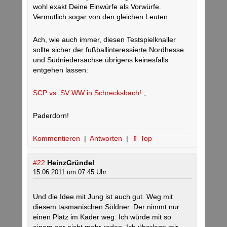
wohl exakt Deine Einwürfe als Vorwürfe.
Vermutlich sogar von den gleichen Leuten.
Ach, wie auch immer, diesen Testspielknaller
sollte sicher der fußballinteressierte Nordhesse
und Südniedersachse übrigens keinesfalls
entgehen lassen:
SCP vs. SV WW in Schrecksbach!
„
Paderdorn!
Kommentieren
|
Antworten
|
⇑ Top
#22
HeinzGründel
15.06.2011 um 07:45 Uhr
Und die Idee mit Jung ist auch gut. Weg mit
diesem tasmanischen Söldner. Der nimmt nur
einen Platz im Kader weg. Ich würde mit so