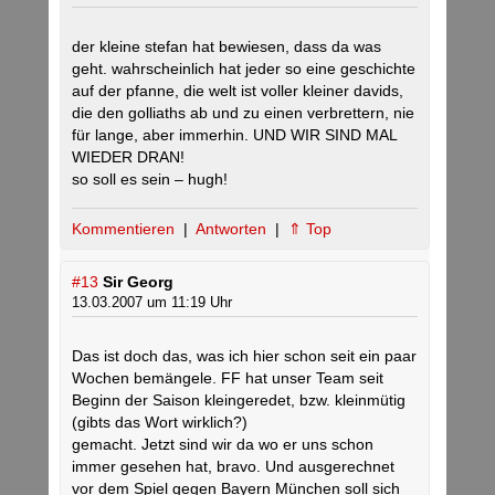
der kleine stefan hat bewiesen, dass da was
geht. wahrscheinlich hat jeder so eine geschichte
auf der pfanne, die welt ist voller kleiner davids,
die den golliaths ab und zu einen verbrettern, nie
für lange, aber immerhin. UND WIR SIND MAL
WIEDER DRAN!
so soll es sein – hugh!
Kommentieren
|
Antworten
|
⇑ Top
#13
Sir Georg
13.03.2007 um 11:19 Uhr
Das ist doch das, was ich hier schon seit ein paar
Wochen bemängele. FF hat unser Team seit
Beginn der Saison kleingeredet, bzw. kleinmütig
(gibts das Wort wirklich?)
gemacht. Jetzt sind wir da wo er uns schon
immer gesehen hat, bravo. Und ausgerechnet
vor dem Spiel gegen Bayern München soll sich