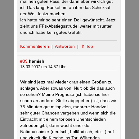
mal nen guten Pass, der dann aber wirklich gut
ist. Das langt Funkel um an ihm das Schicksal
der Welt festzumachen.
Ich hatte mir so sehr einen Doll gewünscht. Jetzt
zieht uns FFs-Abstiegsstrudel weiter mit runter
und ich habe kein gutes Gefühl.
Kommentieren
|
Antworten
|
⇑ Top
#39
hamish
13.03.2007 um 14:57 Uhr
Wir sind jetzt mal wieder dran einen Großen zu
schlagen. Aber sowas von. Nur: ob die das auch
so sehen? Meine Prognose (ich habe sie hier
schon an anderer Stelle abgegeben) ist, dass wir
75 Minuten gut mitspielen, mehrere Handvoll
sehr guter Chancen vergeben und wenn sich die
Eintracht mit einem torlosen Unentschieden
zufrieden gibt, dann wacht einer der
Nationalspieler (deutsch, holländisch, etc…) auf
und zirkelt die Kirsche ins Tor. Wütendes