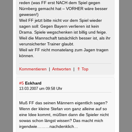
reden (was FF erst NACH dem Spiel gegen
Nürnberg gemacht hat – VORHER wäre besser
gewesen!)
Weil FF jetzt bitte nicht vor dem Spiel wieder
sagen soll: Gegen Bayern verlieren ist kein
Drama. Spiele wegschenken ist billig und feige.
Weil die Mannschaft tatsächlich besser ist, als ihr
verunsicherter Trainer glaubt.
Weil wir FF nicht monatelang zum Jagen tragen
können.
Kommentieren
|
Antworten
|
⇑ Top
#5
Eckhard
13.03.2007 um 09:58 Uhr
Muß FF das seinen Männern eigentlich sagen?
Wenn der kleine Stefan von ganz alleine auf so
eine Idee kommt, müßten dann die Spieler nicht
sowas schon längst wissen? Das macht mich
irgendwie………nachdenklich…