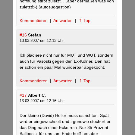
hoffnung stirbt zuletzt. …aber dermaßen was von
zuletzt!;-) (autosuggestion)
Kommentieren
|
Antworten
|
⇑ Top
#16
Stefan
13.03.2007 um 12:13 Uhr
Ich plädiere nicht nur für MUT und WUT, sondern
auch für Vasoski gegen den Ex-Kölner. Den hat
er schon ein paar Mal wunderbar abgekocht.
Kommentieren
|
Antworten
|
⇑ Top
#17
Albert C.
13.03.2007 um 12:16 Uhr
Der kleine (David) Heller muss es richten: Spät
wird er eingewechselt und irgendwie stochert er
das Ding nach einer Ecke rein. Nur 35 Prozent
Ballbesitz für uns, am Ende heißt es aber: