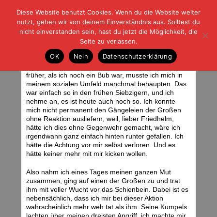
Diese Website benutzt Cookies. Wenn du die Website weiter
| | |
BLOG-G
Fußball und der Rest
nutzt, gehen wir von deinem Einverständnis aus. Solltest du
HOME
|
REGELN
|
IMPRESSUM
|
DATENSCHUTZ
nicht einverstanden sein, hast du jetzt die Möglichkeit, die
Seite zu verlassen.
Lieber Friedhelm Funkel,
OK
Nein
Datenschutzerklärung
Dienstag, 13.03.07 | 09:25 Uhr
früher, als ich noch ein Bub war, musste ich mich in
meinem sozialen Umfeld manchmal behaupten. Das
war einfach so in den frühen Siebzigern, und ich
nehme an, es ist heute auch noch so. Ich konnte
mich nicht permanent den Gängeleien der Großen
ohne Reaktion ausliefern, weil, lieber Friedhelm,
hätte ich dies ohne Gegenwehr gemacht, wäre ich
irgendwann ganz einfach hinten runter gefallen. Ich
hätte die Achtung vor mir selbst verloren. Und es
hätte keiner mehr mit mir kicken wollen.
Also nahm ich eines Tages meinen ganzen Mut
zusammen, ging auf einen der Großen zu und trat
ihm mit voller Wucht vor das Schienbein. Dabei ist es
nebensächlich, dass ich mir bei dieser Aktion
wahrscheinlich mehr weh tat als ihm. Seine Kumpels
lachten über meinen dreisten Angriff, ich machte mir