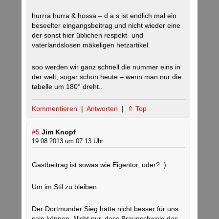
hurrra hurra & hossa – d a s ist endlich mal ein
beseelter eingangsbeitrag und nicht wieder eine
der sonst hier üblichen respekt- und
vaterlandslosen mäkeligen hetzartikel.
soo werden wir ganz schnell die nummer eins in
der welt, sogar schon heute – wenn man nur die
tabelle um 180° dreht..
Kommentieren
|
Antworten
|
⇑ Top
#5
Jim Knopf
19.08.2013 um 07:13 Uhr
Gastbeitrag ist sowas wie Eigentor, oder? :)
Um im Stil zu bleiben:
Der Dortmunder Sieg hätte nicht besser für uns
sein können. Nicht nur, dass Braunschweig das