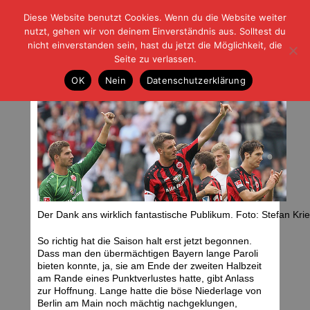
Diese Website benutzt Cookies. Wenn du die Website weiter
| | |
BLOG-G
Fußball und der Rest
nutzt, gehen wir von deinem Einverständnis aus. Solltest du
HOME
|
REGELN
|
IMPRESSUM
|
DATENSCHUTZ
nicht einverstanden sein, hast du jetzt die Möglichkeit, die
Seite zu verlassen.
Lust auf August
OK
Nein
Datenschutzerklärung
Montag, 19.08.13 | 04:51 Uhr
Der Dank ans wirklich fantastische Publikum. Foto: Stefan Krie
So richtig hat die Saison halt erst jetzt begonnen.
Dass man den übermächtigen Bayern lange Paroli
bieten konnte, ja, sie am Ende der zweiten Halbzeit
am Rande eines Punktverlustes hatte, gibt Anlass
zur Hoffnung. Lange hatte die böse Niederlage von
Berlin am Main noch mächtig nachgeklungen,