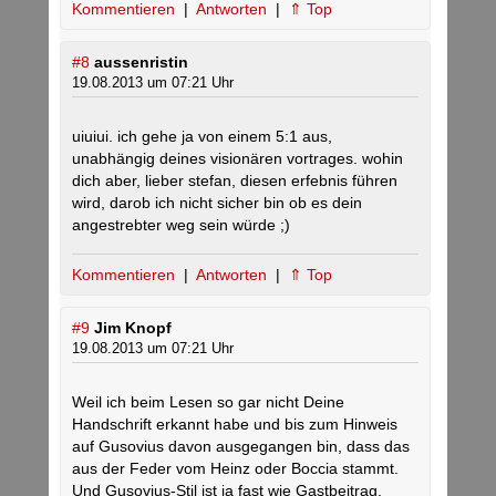
Kommentieren
|
Antworten
|
⇑ Top
#8
aussenristin
19.08.2013 um 07:21 Uhr
uiuiui. ich gehe ja von einem 5:1 aus,
unabhängig deines visionären vortrages. wohin
dich aber, lieber stefan, diesen erfebnis führen
wird, darob ich nicht sicher bin ob es dein
angestrebter weg sein würde ;)
Kommentieren
|
Antworten
|
⇑ Top
#9
Jim Knopf
19.08.2013 um 07:21 Uhr
Weil ich beim Lesen so gar nicht Deine
Handschrift erkannt habe und bis zum Hinweis
auf Gusovius davon ausgegangen bin, dass das
aus der Feder vom Heinz oder Boccia stammt.
Und Gusovius-Stil ist ja fast wie Gastbeitrag.