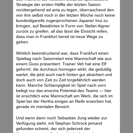
Strategie der ersten Hälfte der letzten Saison
vorübergehend ad acta zu legen, überraschend den
von ihm selbst noch in der letzten Woche noch keine
bundesligareife zugesprochenen Japaner Inui zu
bringen, auf Bewährtes in Form von Stefan Aigner
zurück zu greifen, all das lässt die Einsicht reifen,
dass man in Frankfurt bereit ist neue Wege zu
gehen.
Wirklich beeindruckend war, dass Frankfurt einen
Spieltag nach Saisonstart eine Mannschaft wie aus
einem Guss präsentiert. Trainer Veh hat eine Elf
geformt, die durchaus homogen wirkt, die geduldig
wartet, die jetzt auch nach hinten gut absichert und
doch auch von Zeit zu Zeit torgefährlich werden
kann. Manche Schlampigkeit im Spiel nach vorn
belegt nur das enorme Potential des Teams — hier
ist ersichtlich eine Mannschaft am Werk, die sich im
Spiel bei der Hertha einiges an Reife erworben hat,
gerade im mentalen Bereich.
Und wenn dann noch Sebastian Jung wieder zur
Verfügung steht, mit Stephan Schröck jemand
gefunden scheint, der sich jederzeit der