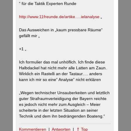
“ für die Taktik Experten Runde
http://www.11freunde.de/artike.....ielanalyse
„
Das Ausweichen in „kaum pressbare Räume“
gefällt mir „
+1 „
Ich formulier das mal unhöflich. Ich finde diese
Halbdackel hat nicht mehr alle Latten am Zaun.
Wirklich ein Rastelli an der Tastaur…. anders
kann ich mir so eine“ Analyse“ nicht erklären
„Wegen technischer Unsauberkeiten und letztlich
guter Strafraumverteidigung der Bayern reichte
es jedoch nicht mehr zum Ausgleich – Meier
scheiterte in der letzten Situation an seiner
Technik und dem ihn bedrängenden Boateng.“
Kommentieren
|
Antworten
|
⇑ Top