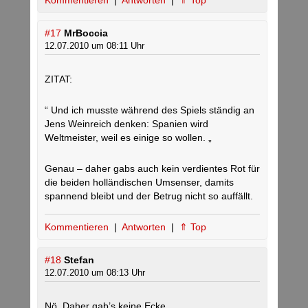
Kommentieren
|
Antworten
|
⇑ Top
#17
MrBoccia
12.07.2010 um 08:11 Uhr
ZITAT:
“ Und ich musste während des Spiels ständig an
Jens Weinreich denken: Spanien wird
Weltmeister, weil es einige so wollen. „
Genau – daher gabs auch kein verdientes Rot für
die beiden holländischen Umsenser, damits
spannend bleibt und der Betrug nicht so auffällt.
Kommentieren
|
Antworten
|
⇑ Top
#18
Stefan
12.07.2010 um 08:13 Uhr
Nö. Daher gab’s keine Ecke.