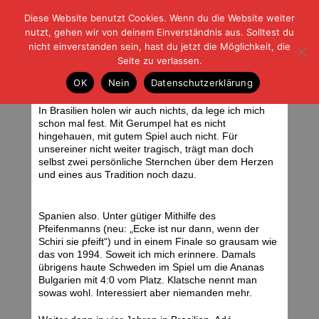
Diese Website benutzt Cookies. Wenn du die Website weiter
| | |
BLOG-G
Fußball und der Rest
nutzt, gehen wir von deinem Einverständnis aus. Solltest du
HOME
|
REGELN
|
IMPRESSUM
|
DATENSCHUTZ
nicht einverstanden sein, hast du jetzt die Möglichkeit, die
Seite zu verlassen.
Machen wir uns nichts vor
OK
Nein
Datenschutzerklärung
Montag, 12.07.10 | 06:40 Uhr
In Brasilien holen wir auch nichts, da lege ich mich
schon mal fest. Mit Gerumpel hat es nicht
hingehauen, mit gutem Spiel auch nicht. Für
unsereiner nicht weiter tragisch, trägt man doch
selbst zwei persönliche Sternchen über dem Herzen
und eines aus Tradition noch dazu.
Spanien also. Unter gütiger Mithilfe des
Pfeifenmanns (neu: „Ecke ist nur dann, wenn der
Schiri sie pfeift“) und in einem Finale so grausam wie
das von 1994. Soweit ich mich erinnere. Damals
übrigens haute Schweden im Spiel um die Ananas
Bulgarien mit 4:0 vom Platz. Klatsche nennt man
sowas wohl. Interessiert aber niemanden mehr.