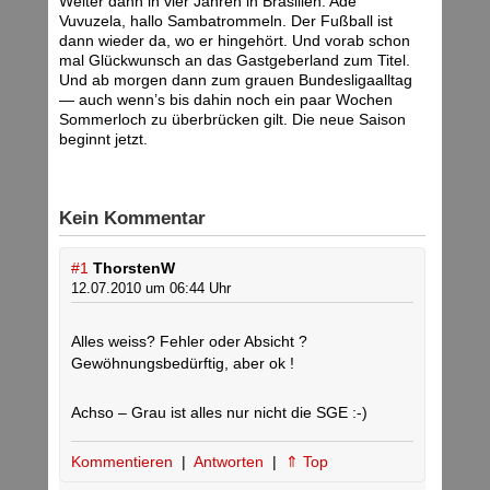
Weiter dann in vier Jahren in Brasilien. Adé
Vuvuzela, hallo Sambatrommeln. Der Fußball ist
dann wieder da, wo er hingehört. Und vorab schon
mal Glückwunsch an das Gastgeberland zum Titel.
Und ab morgen dann zum grauen Bundesligaalltag
— auch wenn’s bis dahin noch ein paar Wochen
Sommerloch zu überbrücken gilt. Die neue Saison
beginnt jetzt.
Kein Kommentar
#1
ThorstenW
12.07.2010 um 06:44 Uhr
Alles weiss? Fehler oder Absicht ?
Gewöhnungsbedürftig, aber ok !
Achso – Grau ist alles nur nicht die SGE :-)
Kommentieren
|
Antworten
|
⇑ Top