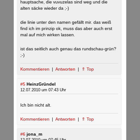
hauptsache, die vuvuzelas sind weg und die
alten säcke wieder da ;-)
die linie unter den namen gefällt mir. das weiß
find ich im prinzip ok, muss das aber auch erst
mal auf mich wirken lassen.
ist das seitlich auch genau das rundschau-grün?
;-)
Kommentieren
|
Antworten
|
⇑ Top
#5
HeinzGründel
12.07.2010 um 07:43 Uhr
Ich bin nicht alt.
Kommentieren
|
Antworten
|
⇑ Top
#6
jona_m
12.07.2010 um 07:45 Uhr