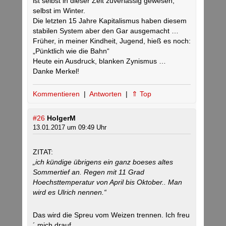
ist selbst in dieser Zeit zuverlässig gewesen,
selbst im Winter.
Die letzten 15 Jahre Kapitalismus haben diesem
stabilen System aber den Gar ausgemacht …
Früher, in meiner Kindheit, Jugend, hieß es noch:
„Pünktlich wie die Bahn“
Heute ein Ausdruck, blanken Zynismus …
Danke Merkel!
Kommentieren
|
Antworten
|
⇑ Top
#26
HolgerM
13.01.2017 um 09:49 Uhr
ZITAT:
„ich kündige übrigens ein ganz boeses altes
Sommertief an. Regen mit 11 Grad
Hoechsttemperatur von April bis Oktober.. Man
wird es Ulrich nennen.“
Das wird die Spreu vom Weizen trennen. Ich freu
´ mich drauf..