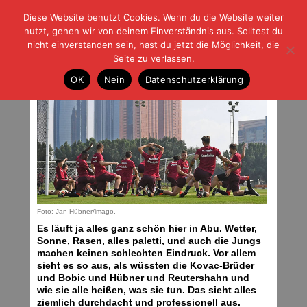
Diese Website benutzt Cookies. Wenn du die Website weiter
| | |
BLOG-G
Fußball und der Rest
nutzt, gehen wir von deinem Einverständnis aus. Solltest du
HOME
|
REGELN
|
IMPRESSUM
|
DATENSCHUTZ
nicht einverstanden sein, hast du jetzt die Möglichkeit, die
Seite zu verlassen.
Männergrippe
OK
Nein
Datenschutzerklärung
Freitag, 13.01.17 | 06:21 Uhr
Foto: Jan Hübner/imago.
Es läuft ja alles ganz schön hier in Abu. Wetter,
Sonne, Rasen, alles paletti, und auch die Jungs
machen keinen schlechten Eindruck. Vor allem
sieht es so aus, als wüssten die Kovac-Brüder
und Bobic und Hübner und Reutershahn und
wie sie alle heißen, was sie tun. Das sieht alles
ziemlich durchdacht und professionell aus.