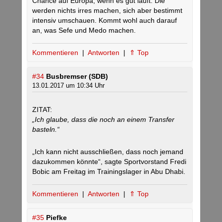
Chance auf Europa, wenn es gut läuft. Die
werden nichts irres machen, sich aber bestimmt
intensiv umschauen. Kommt wohl auch darauf
an, was Sefe und Medo machen.
Kommentieren
|
Antworten
|
⇑ Top
#34
Busbremser (SDB)
13.01.2017 um 10:34 Uhr
ZITAT:
„Ich glaube, dass die noch an einem Transfer
basteln.“
„Ich kann nicht ausschließen, dass noch jemand
dazukommen könnte“, sagte Sportvorstand Fredi
Bobic am Freitag im Trainingslager in Abu Dhabi.
Kommentieren
|
Antworten
|
⇑ Top
#35
Piefke