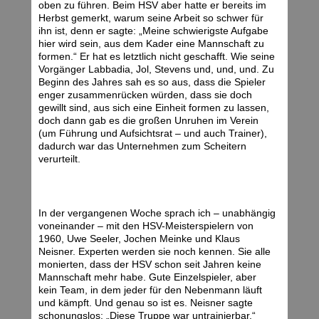
oben zu führen. Beim HSV aber hatte er bereits im
Herbst gemerkt, warum seine Arbeit so schwer für
ihn ist, denn er sagte: „Meine schwierigste Aufgabe
hier wird sein, aus dem Kader eine Mannschaft zu
formen.“ Er hat es letztlich nicht geschafft. Wie seine
Vorgänger Labbadia, Jol, Stevens und, und, und. Zu
Beginn des Jahres sah es so aus, dass die Spieler
enger zusammenrücken würden, dass sie doch
gewillt sind, aus sich eine Einheit formen zu lassen,
doch dann gab es die großen Unruhen im Verein
(um Führung und Aufsichtsrat – und auch Trainer),
dadurch war das Unternehmen zum Scheitern
verurteilt.
In der vergangenen Woche sprach ich – unabhängig
voneinander – mit den HSV-Meisterspielern von
1960, Uwe Seeler, Jochen Meinke und Klaus
Neisner. Experten werden sie noch kennen. Sie alle
monierten, dass der HSV schon seit Jahren keine
Mannschaft mehr habe. Gute Einzelspieler, aber
kein Team, in dem jeder für den Nebenmann läuft
und kämpft. Und genau so ist es. Neisner sagte
schonungslos: „Diese Truppe war untrainierbar.“