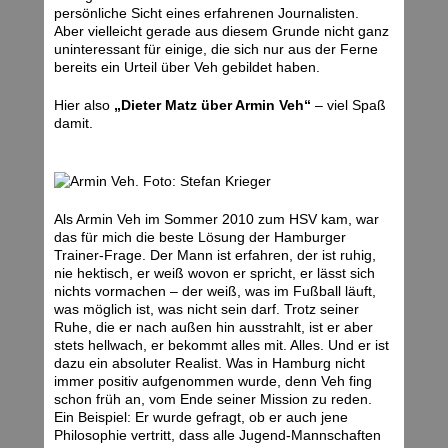
persönliche Sicht eines erfahrenen Journalisten.
Aber vielleicht gerade aus diesem Grunde nicht ganz
uninteressant für einige, die sich nur aus der Ferne
bereits ein Urteil über Veh gebildet haben.
Hier also
„Dieter Matz über Armin Veh“
– viel Spaß
damit.
Als Armin Veh im Sommer 2010 zum HSV kam, war
das für mich die beste Lösung der Hamburger
Trainer-Frage. Der Mann ist erfahren, der ist ruhig,
nie hektisch, er weiß wovon er spricht, er lässt sich
nichts vormachen – der weiß, was im Fußball läuft,
was möglich ist, was nicht sein darf. Trotz seiner
Ruhe, die er nach außen hin ausstrahlt, ist er aber
stets hellwach, er bekommt alles mit. Alles. Und er ist
dazu ein absoluter Realist. Was in Hamburg nicht
immer positiv aufgenommen wurde, denn Veh fing
schon früh an, vom Ende seiner Mission zu reden.
Ein Beispiel: Er wurde gefragt, ob er auch jene
Philosophie vertritt, dass alle Jugend-Mannschaften