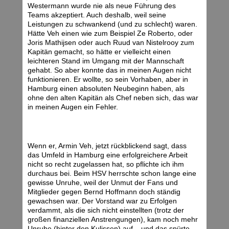
Westermann wurde nie als neue Führung des
Teams akzeptiert. Auch deshalb, weil seine
Leistungen zu schwankend (und zu schlecht) waren.
Hätte Veh einen wie zum Beispiel Ze Roberto, oder
Joris Mathijsen oder auch Ruud van Nistelrooy zum
Kapitän gemacht, so hätte er vielleicht einen
leichteren Stand im Umgang mit der Mannschaft
gehabt. So aber konnte das in meinen Augen nicht
funktionieren. Er wollte, so sein Vorhaben, aber in
Hamburg einen absoluten Neubeginn haben, als
ohne den alten Kapitän als Chef neben sich, das war
in meinen Augen ein Fehler.
Wenn er, Armin Veh, jetzt rückblickend sagt, dass
das Umfeld in Hamburg eine erfolgreichere Arbeit
nicht so recht zugelassen hat, so pflichte ich ihm
durchaus bei. Beim HSV herrschte schon lange eine
gewisse Unruhe, weil der Unmut der Fans und
Mitglieder gegen Bernd Hoffmann doch ständig
gewachsen war. Der Vorstand war zu Erfolgen
verdammt, als die sich nicht einstellten (trotz der
großen finanziellen Anstrengungen), kam noch mehr
Unruhe (hinter den Kulissen) auf – und das spürte