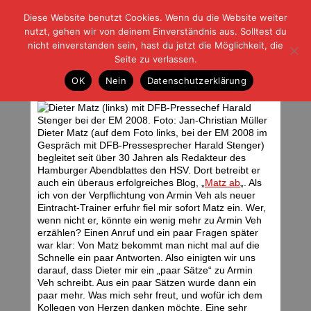
Diese Website benutzt Cookies. Wenn du die Website weiter
| | |
BLOG-G
Fußball und der Rest
nutzt, gehen wir von deinem Einverständnis aus. Solltest du
HOME
|
REGELN
|
IMPRESSUM
|
DATENSCHUTZ
nicht einverstanden sein, hast du jetzt die Möglichkeit, die
Seite zu verlassen.
Matz über Veh
OK
Nein
Datenschutzerklärung
Freitag, 03.06.11 | 05:49 Uhr
Dieter Matz (auf dem Foto links, bei der EM 2008 im
Gespräch mit DFB-Pressesprecher Harald Stenger)
begleitet seit über 30 Jahren als Redakteur des
Hamburger Abendblattes den HSV. Dort betreibt er
auch ein überaus erfolgreiches Blog, „
Matz ab
„. Als
ich von der Verpflichtung von Armin Veh als neuer
Eintracht-Trainer erfuhr fiel mir sofort Matz ein. Wer,
wenn nicht er, könnte ein wenig mehr zu Armin Veh
erzählen? Einen Anruf und ein paar Fragen später
war klar: Von Matz bekommt man nicht mal auf die
Schnelle ein paar Antworten. Also einigten wir uns
darauf, dass Dieter mir ein „paar Sätze“ zu Armin
Veh schreibt. Aus ein paar Sätzen wurde dann ein
paar mehr. Was mich sehr freut, und wofür ich dem
Kollegen von Herzen danken möchte. Eine sehr