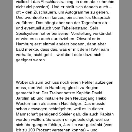
vielleicht das Abschlusstraining, in dem aber ohnehin
nicht viel passiert). Und er stellt sich danach auch –
oft – den Zuschauern, um Autogramme zu geben.
Und eventuelle ein kurzes, ein schnelles Gespräch
zu führen. Das hängt aber von der Tagesform ab –
und eventuell auch vom Tabellenstand. Sein
Spielsystem hat er bei seiner Vorstellung verkündet,
er wird es so auch durchziehen. Obwohl er in
Hamburg erst einmal anders begann, dann aber
bald merkte, dass das, was er mit dem HSV-Team
vorhatte, nicht geht – weil die Leute dazu nicht
geeignet waren.
Wobei ich zum Schluss noch einen Fehler aufzeigen
muss, den Veh in Hamburg gleich zu Beginn
gemacht hat: Der Trainer setzte Kapitän David
Jarolim ab und installierte den Neuzugang Heiko
Westermann als seinen Nachfolger. Das musste
schon deswegen schiefgehen, weil es in dieser
Mannschaft genügend Spieler gab, die auch Kapitän
werden wollten. So waren einige beleidigt, weil sie
sich übergangen fühlten, Jarolim war gekränkt (was
ich zu 100 Prozent verstehen konnte) – und