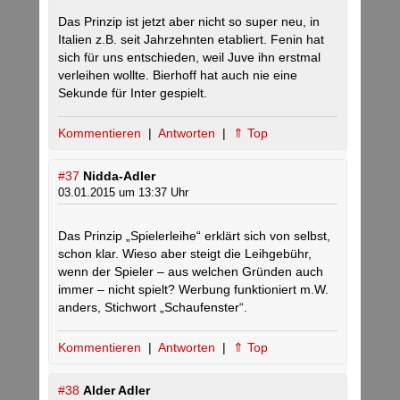
Das Prinzip ist jetzt aber nicht so super neu, in
Italien z.B. seit Jahrzehnten etabliert. Fenin hat
sich für uns entschieden, weil Juve ihn erstmal
verleihen wollte. Bierhoff hat auch nie eine
Sekunde für Inter gespielt.
Kommentieren
|
Antworten
|
⇑ Top
#37
Nidda-Adler
03.01.2015 um 13:37 Uhr
Das Prinzip „Spielerleihe“ erklärt sich von selbst,
schon klar. Wieso aber steigt die Leihgebühr,
wenn der Spieler – aus welchen Gründen auch
immer – nicht spielt? Werbung funktioniert m.W.
anders, Stichwort „Schaufenster“.
Kommentieren
|
Antworten
|
⇑ Top
#38
Alder Adler