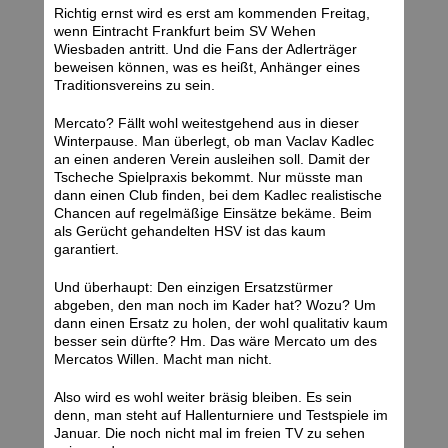
Richtig ernst wird es erst am kommenden Freitag,
wenn Eintracht Frankfurt beim SV Wehen
Wiesbaden antritt. Und die Fans der Adlerträger
beweisen können, was es heißt, Anhänger eines
Traditionsvereins zu sein.
Mercato? Fällt wohl weitestgehend aus in dieser
Winterpause. Man überlegt, ob man Vaclav Kadlec
an einen anderen Verein ausleihen soll. Damit der
Tscheche Spielpraxis bekommt. Nur müsste man
dann einen Club finden, bei dem Kadlec realistische
Chancen auf regelmäßige Einsätze bekäme. Beim
als Gerücht gehandelten HSV ist das kaum
garantiert.
Und überhaupt: Den einzigen Ersatzstürmer
abgeben, den man noch im Kader hat? Wozu? Um
dann einen Ersatz zu holen, der wohl qualitativ kaum
besser sein dürfte? Hm. Das wäre Mercato um des
Mercatos Willen. Macht man nicht.
Also wird es wohl weiter bräsig bleiben. Es sein
denn, man steht auf Hallenturniere und Testspiele im
Januar. Die noch nicht mal im freien TV zu sehen