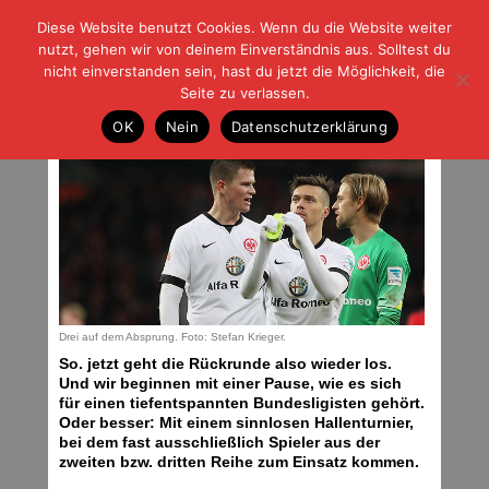
Diese Website benutzt Cookies. Wenn du die Website weiter
| | |
BLOG-G
Fußball und der Rest
nutzt, gehen wir von deinem Einverständnis aus. Solltest du
HOME
|
REGELN
|
IMPRESSUM
|
DATENSCHUTZ
nicht einverstanden sein, hast du jetzt die Möglichkeit, die
Seite zu verlassen.
Mercato light
OK
Nein
Datenschutzerklärung
Samstag, 03.01.15 | 08:33 Uhr
Drei auf dem Absprung. Foto: Stefan Krieger.
So. jetzt geht die Rückrunde also wieder los.
Und wir beginnen mit einer Pause, wie es sich
für einen tiefentspannten Bundesligisten gehört.
Oder besser: Mit einem sinnlosen Hallenturnier,
bei dem fast ausschließlich Spieler aus der
zweiten bzw. dritten Reihe zum Einsatz kommen.