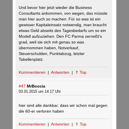
Und bevor hier jetzt wieder die Business
Consultants ankommen, von wegen, das müsste
man hier auch so machen: Für so was ist ein
gewisser Kapitaleinsatz notwendig, man braucht
etwas Geld abseits des Tagesbedarfs um so ein
Modell aufzuziehen. Den FC Parma zerreißt’s
grad, weil sie sich mit genau so was
übernommen haben, Notverkauf,
Steuerschulden, Punktabzug, letzter
Tabellenplatz.
Kommentieren
|
Antworten
|
⇑ Top
#47
MrBoccia
03.01.2015 um 14:17 Uhr
hier sind alle dankbar, dass wir schon mal gegen
die 60-er verloren haben
Kommentieren
|
Antworten
|
⇑ Top