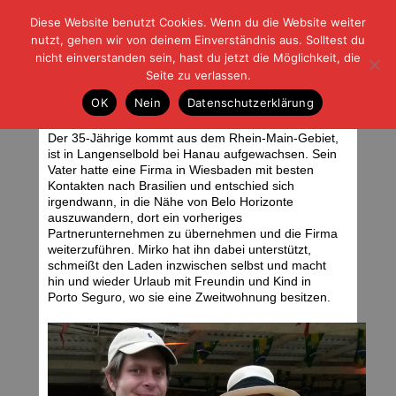
Diese Website benutzt Cookies. Wenn du die Website weiter
| | |
BLOG-G
Fußball und der Rest
nutzt, gehen wir von deinem Einverständnis aus. Solltest du
HOME
|
REGELN
|
IMPRESSUM
|
DATENSCHUTZ
nicht einverstanden sein, hast du jetzt die Möglichkeit, die
Seite zu verlassen.
Mirko schmeißt den Laden
OK
Nein
Datenschutzerklärung
Dienstag, 24.06.14 | 06:18 Uhr
Foto: JCM
Der 35-Jährige kommt aus dem Rhein-Main-Gebiet,
ist in Langenselbold bei Hanau aufgewachsen. Sein
Vater hatte eine Firma in Wiesbaden mit besten
Kontakten nach Brasilien und entschied sich
irgendwann, in die Nähe von Belo Horizonte
auszuwandern, dort ein vorheriges
Partnerunternehmen zu übernehmen und die Firma
weiterzuführen. Mirko hat ihn dabei unterstützt,
schmeißt den Laden inzwischen selbst und macht
hin und wieder Urlaub mit Freundin und Kind in
Porto Seguro, wo sie eine Zweitwohnung besitzen.