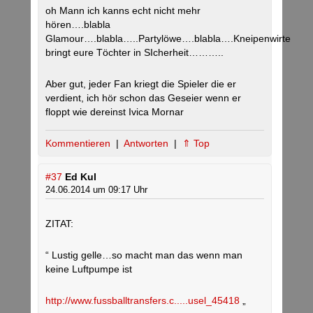
oh Mann ich kanns echt nicht mehr
hören….blabla
Glamour….blabla…..Partylöwe….blabla….Kneipenwirte
bringt eure Töchter in SIcherheit………..
Aber gut, jeder Fan kriegt die Spieler die er
verdient, ich hör schon das Geseier wenn er
floppt wie dereinst Ivica Mornar
Kommentieren
|
Antworten
|
⇑ Top
#37
Ed Kul
24.06.2014 um 09:17 Uhr
ZITAT:
“ Lustig gelle…so macht man das wenn man
keine Luftpumpe ist
http://www.fussballtransfers.c.....usel_45418
„