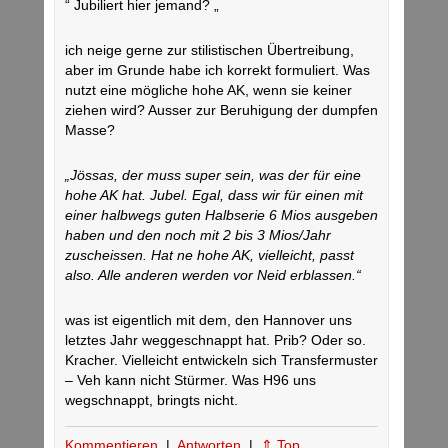
“ Jubiliert hier jemand? „
ich neige gerne zur stilistischen Übertreibung,
aber im Grunde habe ich korrekt formuliert. Was
nutzt eine mögliche hohe AK, wenn sie keiner
ziehen wird? Ausser zur Beruhigung der dumpfen
Masse?
„Jössas, der muss super sein, was der für eine
hohe AK hat. Jubel. Egal, dass wir für einen mit
einer halbwegs guten Halbserie 6 Mios ausgeben
haben und den noch mit 2 bis 3 Mios/Jahr
zuscheissen. Hat ne hohe AK, vielleicht, passt
also. Alle anderen werden vor Neid erblassen.“
was ist eigentlich mit dem, den Hannover uns
letztes Jahr weggeschnappt hat. Prib? Oder so.
Kracher. Vielleicht entwickeln sich Transfermuster
– Veh kann nicht Stürmer. Was H96 uns
wegschnappt, bringts nicht.
Kommentieren
|
Antworten
|
⇑ Top