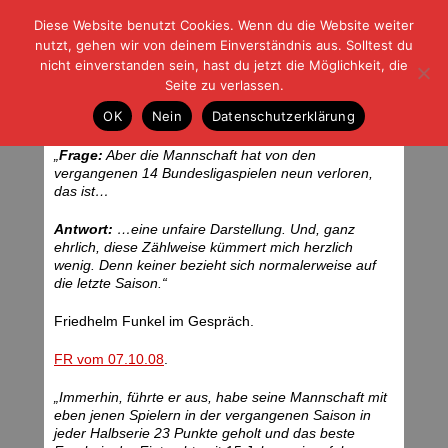
Diese Website benutzt Cookies. Wenn du die Website weiter
| | |
BLOG-G
Fußball und der Rest
nutzt, gehen wir von deinem Einverständnis aus. Solltest du
HOME
|
REGELN
|
IMPRESSUM
|
DATENSCHUTZ
nicht einverstanden sein, hast du jetzt die Möglichkeit, die
Seite zu verlassen.
Nebensächlichkeiten?
OK
Nein
Datenschutzerklärung
Freitag, 10.10.08 | 07:24 Uhr
„
Frage:
Aber die Mannschaft hat von den
vergangenen 14 Bundesligaspielen neun verloren,
das ist…
Antwort:
…eine unfaire Darstellung. Und, ganz
ehrlich, diese Zählweise kümmert mich herzlich
wenig. Denn keiner bezieht sich normalerweise auf
die letzte Saison.“
Friedhelm Funkel im Gespräch.
FR vom 07.10.08
.
„Immerhin, führte er aus, habe seine Mannschaft mit
eben jenen Spielern in der vergangenen Saison in
jeder Halbserie 23 Punkte geholt und das beste