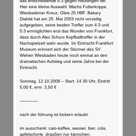
das entscheidende 6:3 gegen Reutlingen fiel.
Hier eine kleine Auswahl: Wachs Futterkrippe,
Wiesbadener Kreuz, Gleis 25 HBF. Bakary
Diakité hat am 25. Mai 2003 nicht vorzeitig
aufgegeben, seine beiden Treffer zum 4:3 und
5:3 ermöglichten erst das Wunder von Frankfurt,
dass durch Alex Schurs Kopfballtreffer in der
Nachspielzeit wahr wurde. Im Eintracht Frankfurt
Museum erinnert sich der Stürmer des SV
Wehen Wiesbaden heute noch einmal an den
dramatischen Aufstieg und seine Jahre bei der
Eintracht.
Sonntag, 12.10.2008 – Start: 14.30 Uhr, Eintritt
5,00 €, erm. 3,50 €
————-
nach der führung ist kickern erlaubt.
im ausschank: caio-kaffee, wasser, bier, cola,
apfelschorle. draußen nur kännchen.