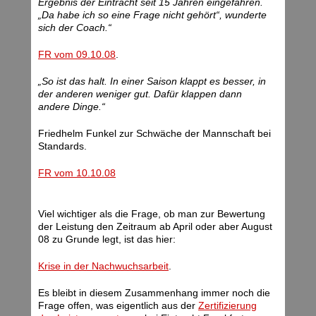
Ergebnis der Eintracht seit 15 Jahren eingefahren.
„Da habe ich so eine Frage nicht gehört“, wunderte
sich der Coach.“
FR vom 09.10.08
.
„So ist das halt. In einer Saison klappt es besser, in
der anderen weniger gut. Dafür klappen dann
andere Dinge.“
Friedhelm Funkel zur Schwäche der Mannschaft bei
Standards.
FR vom 10.10.08
Viel wichtiger als die Frage, ob man zur Bewertung
der Leistung den Zeitraum ab April oder aber August
08 zu Grunde legt, ist das hier:
Krise in der Nachwuchsarbeit
.
Es bleibt in diesem Zusammenhang immer noch die
Frage offen, was eigentlich aus der
Zertifizierung