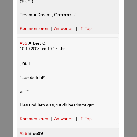
@.(29):
Tream = Dream ; Grrrrrrrrr :-)
Kommentieren
|
Antworten
|
⇑ Top
#35
Albert C.
10.10.2008 um 10:17 Uhr
„Zitat:
“Lesebefehl!”
un?“
Lies und lern was, tut dir bestimmt gut.
Kommentieren
|
Antworten
|
⇑ Top
#36
Blue99