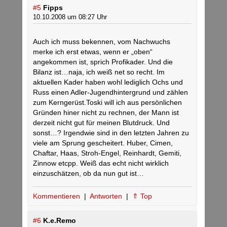
#5
Fipps
10.10.2008 um 08:27 Uhr
Auch ich muss bekennen, vom Nachwuchs
merke ich erst etwas, wenn er „oben“
angekommen ist, sprich Profikader. Und die
Bilanz ist…naja, ich weiß net so recht. Im
aktuellen Kader haben wohl lediglich Ochs und
Russ einen Adler-Jugendhintergrund und zählen
zum Kerngerüst.Toski will ich aus persönlichen
Gründen hiner nicht zu rechnen, der Mann ist
derzeit nicht gut für meinen Blutdruck. Und
sonst…? Irgendwie sind in den letzten Jahren zu
viele am Sprung gescheitert. Huber, Cimen,
Chaftar, Haas, Stroh-Engel, Reinhardt, Gemiti,
Zinnow etcpp. Weiß das echt nicht wirklich
einzuschätzen, ob da nun gut ist…
Kommentieren
|
Antworten
|
⇑ Top
#6
K.e.Remo