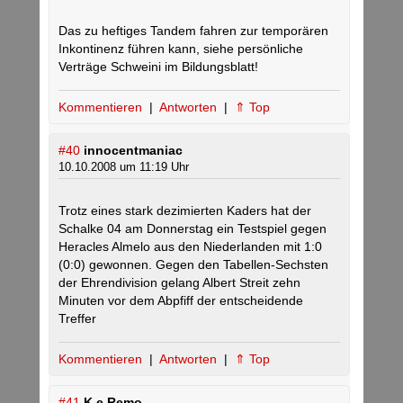
Das zu heftiges Tandem fahren zur temporären
Inkontinenz führen kann, siehe persönliche
Verträge Schweini im Bildungsblatt!
Kommentieren
|
Antworten
|
⇑ Top
#40
innocentmaniac
10.10.2008 um 11:19 Uhr
Trotz eines stark dezimierten Kaders hat der
Schalke 04 am Donnerstag ein Testspiel gegen
Heracles Almelo aus den Niederlanden mit 1:0
(0:0) gewonnen. Gegen den Tabellen-Sechsten
der Ehrendivision gelang Albert Streit zehn
Minuten vor dem Abpfiff der entscheidende
Treffer
Kommentieren
|
Antworten
|
⇑ Top
#41
K.e.Remo