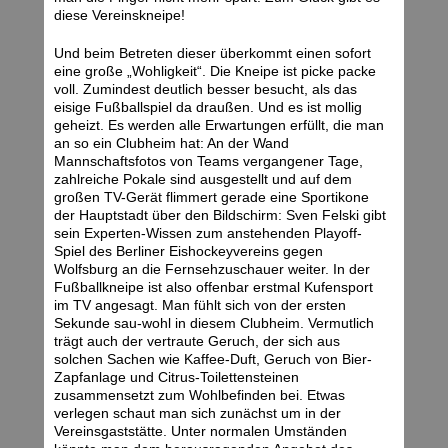
diese Vereinskneipe!
Und beim Betreten dieser überkommt einen sofort
eine große „Wohligkeit“. Die Kneipe ist picke packe
voll. Zumindest deutlich besser besucht, als das
eisige Fußballspiel da draußen. Und es ist mollig
geheizt. Es werden alle Erwartungen erfüllt, die man
an so ein Clubheim hat: An der Wand
Mannschaftsfotos von Teams vergangener Tage,
zahlreiche Pokale sind ausgestellt und auf dem
großen TV-Gerät flimmert gerade eine Sportikone
der Hauptstadt über den Bildschirm: Sven Felski gibt
sein Experten-Wissen zum anstehenden Playoff-
Spiel des Berliner Eishockeyvereins gegen
Wolfsburg an die Fernsehzuschauer weiter. In der
Fußballkneipe ist also offenbar erstmal Kufensport
im TV angesagt. Man fühlt sich von der ersten
Sekunde sau-wohl in diesem Clubheim. Vermutlich
trägt auch der vertraute Geruch, der sich aus
solchen Sachen wie Kaffee-Duft, Geruch von Bier-
Zapfanlage und Citrus-Toilettensteinen
zusammensetzt zum Wohlbefinden bei. Etwas
verlegen schaut man sich zunächst um in der
Vereinsgaststätte. Unter normalen Umständen