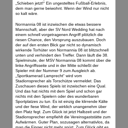
„Schieben jetzt!“ Ein ungestelltes Fußball-Erlebnis,
dem man gerne beiwohnt. Wenn der Wind nur nicht
so kalt wäre.
Normannia 08 ist inzwischen die etwas bessere
Mannschaft, aber der SV Nord Wedding hat nach
einem schnell vorgetragenen Angriff plötzlich die
riesen Chance, den Vorsprung auszubauen. Doch
der auf den ersten Blick gar nicht so dynamisch
wirkende Torhüter von Normannia 08 ist blitzschnell
unten und verhindert den Treffer. Dann läuft die 38.
Spielminute, der MSV Normannia 08 kommt über die
linke Angriffsseite und in der Mitte schließt der
Spieler mit der Nummer 9 zum Ausgleich ab.
„Sportkamerad Lamprecht“ wird vom
Stadionsprecher als Torschütze vermeldet. Das
Zuschauen dieses Spiels ist inzwischen eine Qual.
Und das hat nichts mit dem Spiel und schon gar
nichts mit den Spielern oder des wunderbaren
Sportplatzes zu tun. Es ist einzig die klirrende Kälte
und der fiese Wind, der wirklich unangenehm über
den Platz fegt. Zum Glück ist jetzt Halbzeit und der
Stadionsprecher empfiehlt die Vereinsgaststätte zum
Aufwärmen. Guter Plan, sozusagen alternativlos, da
man die Finger nicht mehr spürt. Zum Glück gibt es