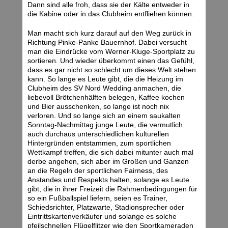
Dann sind alle froh, dass sie der Kälte entweder in
die Kabine oder in das Clubheim entfliehen können.
Man macht sich kurz darauf auf den Weg zurück in
Richtung Pinke-Panke Bauernhof. Dabei versucht
man die Eindrücke vom Werner-Kluge-Sportplatz zu
sortieren. Und wieder überkommt einen das Gefühl,
dass es gar nicht so schlecht um dieses Welt stehen
kann. So lange es Leute gibt, die die Heizung im
Clubheim des SV Nord Wedding anmachen, die
liebevoll Brötchenhälften belegen, Kaffee kochen
und Bier ausschenken, so lange ist noch nix
verloren. Und so lange sich an einem saukalten
Sonntag-Nachmittag junge Leute, die vermutlich
auch durchaus unterschiedlichen kulturellen
Hintergründen entstammen, zum sportlichen
Wettkampf treffen, die sich dabei mitunter auch mal
derbe angehen, sich aber im Großen und Ganzen
an die Regeln der sportlichen Fairness, des
Anstandes und Respekts halten, solange es Leute
gibt, die in ihrer Freizeit die Rahmenbedingungen für
so ein Fußballspiel liefern, seien es Trainer,
Schiedsrichter, Platzwarte, Stadionsprecher oder
Eintrittskartenverkäufer und solange es solche
pfeilschnellen Flügelflitzer wie den Sportkameraden