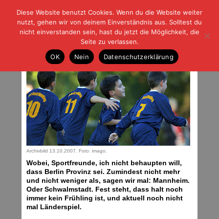
Diese Website benutzt Cookies. Wenn du die Website weiter
| | |
BLOG-G
Fußball und der Rest
nutzt, gehen wir von deinem Einverständnis aus. Solltest du
HOME
|
REGELN
|
IMPRESSUM
|
DATENSCHUTZ
nicht einverstanden sein, hast du jetzt die Möglichkeit, die
Seite zu verlassen.
Notizen aus der Provinz
OK
Nein
Datenschutzerklärung
Mittwoch, 21.03.18 | 05:16 Uhr
Archivbild 13.10.2007. Foto: imago.
Wobei, Sportfreunde, ich nicht behaupten will,
dass Berlin Provinz sei. Zumindest nicht mehr
und nicht weniger als, sagen wir mal: Mannheim.
Oder Schwalmstadt. Fest steht, dass halt noch
immer kein Frühling ist, und aktuell noch nicht
mal Länderspiel.