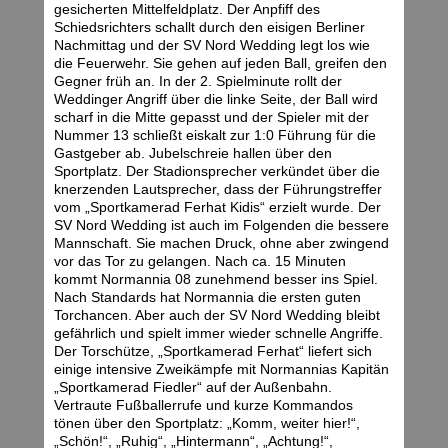
gesicherten Mittelfeldplatz. Der Anpfiff des
Schiedsrichters schallt durch den eisigen Berliner
Nachmittag und der SV Nord Wedding legt los wie
die Feuerwehr. Sie gehen auf jeden Ball, greifen den
Gegner früh an. In der 2. Spielminute rollt der
Weddinger Angriff über die linke Seite, der Ball wird
scharf in die Mitte gepasst und der Spieler mit der
Nummer 13 schließt eiskalt zur 1:0 Führung für die
Gastgeber ab. Jubelschreie hallen über den
Sportplatz. Der Stadionsprecher verkündet über die
knerzenden Lautsprecher, dass der Führungstreffer
vom „Sportkamerad Ferhat Kidis“ erzielt wurde. Der
SV Nord Wedding ist auch im Folgenden die bessere
Mannschaft. Sie machen Druck, ohne aber zwingend
vor das Tor zu gelangen. Nach ca. 15 Minuten
kommt Normannia 08 zunehmend besser ins Spiel.
Nach Standards hat Normannia die ersten guten
Torchancen. Aber auch der SV Nord Wedding bleibt
gefährlich und spielt immer wieder schnelle Angriffe.
Der Torschütze, „Sportkamerad Ferhat“ liefert sich
einige intensive Zweikämpfe mit Normannias Kapitän
„Sportkamerad Fiedler“ auf der Außenbahn.
Vertraute Fußballerrufe und kurze Kommandos
tönen über den Sportplatz: „Komm, weiter hier!“,
„Schön!“, „Ruhig“, „Hintermann“, „Achtung!“,