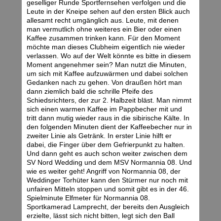
geselliger Runde Sportfernsehen verfolgen und die
Leute in der Kneipe sehen auf den ersten Blick auch
allesamt recht umgänglich aus. Leute, mit denen
man vermutlich ohne weiteres ein Bier oder einen
Kaffee zusammen trinken kann. Für den Moment
möchte man dieses Clubheim eigentlich nie wieder
verlassen. Wo auf der Welt könnte es bitte in diesem
Moment angenehmer sein? Man nutzt die Minuten,
um sich mit Kaffee aufzuwärmen und dabei solchen
Gedanken nach zu gehen. Von draußen hört man
dann ziemlich bald die schrille Pfeife des
Schiedsrichters, der zur 2. Halbzeit bläst. Man nimmt
sich einen warmen Kaffee im Pappbecher mit und
tritt dann mutig wieder raus in die sibirische Kälte. In
den folgenden Minuten dient der Kaffeebecher nur in
zweiter Linie als Getränk. In erster Linie hilft er
dabei, die Finger über dem Gefrierpunkt zu halten.
Und dann geht es auch schon weiter zwischen dem
SV Nord Wedding und dem MSV Normannia 08. Und
wie es weiter geht! Angriff von Normannia 08, der
Weddinger Torhüter kann den Stürmer nur noch mit
unfairen Mitteln stoppen und somit gibt es in der 46.
Spielminute Elfmeter für Normannia 08.
Sportkamerad Lamprecht, der bereits den Ausgleich
erzielte, lässt sich nicht bitten, legt sich den Ball