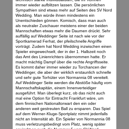
immer wieder aufblitzen lassen. Die persönlichen
Sympathien sind etwas mehr auf Seiten des SV Nord
Wedding. Man würde ihnen mindestens ein
Unentschieden gönnen. Komisch, dass man auch
als neutraler Zuschauer meistens einer der beiden
Mannschaften etwas mehr die Daumen drückt. Sehr
auffällig auf Weddinger Seite ist nach wie vor der
Sportkamerad Ferhat, der pfeilschnelle Angriffe
vorträgt. Zudem hat Nord Wedding inzwischen einen
Spieler eingewechselt, der in der 1. Halbzeit noch
das Amt des Linienrichters übernommen hatte. Er
macht mächtig Dampf über die rechte Angriffsseite.
Es kommt daher immer wieder zu Torchancen der
Weddinger, die aber der wirklich erstaunlich schnelle
und sehr gute Torhüter von Normannia 08 vereitelt.
Auf Weddinger Seite werden die Abstöße häufig vom
Mannschaftskapitän, einem Innenverteidiger
ausgeführt. Man überlegt kurz, ob das nicht auch
mal eine Option für Eintracht Frankfurt wäre, um
dem finnischen Nationaltorwart den ein oder
anderen weit gestreuten Ball zu ersparen. Das Spiel
auf dem Werner-Kluge-Sportplatz nimmt jedenfalls
nicht an Intensität ab. Ein Spieler von Normannia 08
muss verletzungsbedingt vom Platz, wenig später