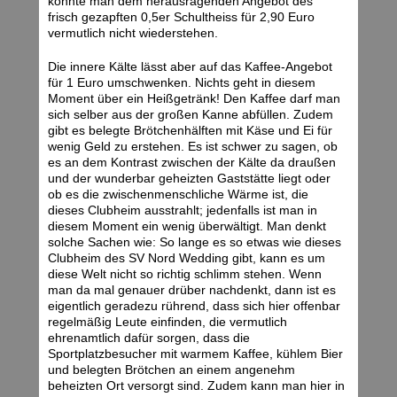
könnte man dem herausragenden Angebot des
frisch gezapften 0,5er Schultheiss für 2,90 Euro
vermutlich nicht wiederstehen.
Die innere Kälte lässt aber auf das Kaffee-Angebot
für 1 Euro umschwenken. Nichts geht in diesem
Moment über ein Heißgetränk! Den Kaffee darf man
sich selber aus der großen Kanne abfüllen. Zudem
gibt es belegte Brötchenhälften mit Käse und Ei für
wenig Geld zu erstehen. Es ist schwer zu sagen, ob
es an dem Kontrast zwischen der Kälte da draußen
und der wunderbar geheizten Gaststätte liegt oder
ob es die zwischenmenschliche Wärme ist, die
dieses Clubheim ausstrahlt; jedenfalls ist man in
diesem Moment ein wenig überwältigt. Man denkt
solche Sachen wie: So lange es so etwas wie dieses
Clubheim des SV Nord Wedding gibt, kann es um
diese Welt nicht so richtig schlimm stehen. Wenn
man da mal genauer drüber nachdenkt, dann ist es
eigentlich geradezu rührend, dass sich hier offenbar
regelmäßig Leute einfinden, die vermutlich
ehrenamtlich dafür sorgen, dass die
Sportplatzbesucher mit warmem Kaffee, kühlem Bier
und belegten Brötchen an einem angenehm
beheizten Ort versorgt sind. Zudem kann man hier in