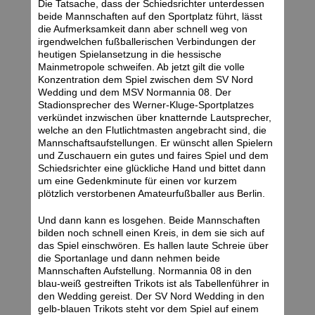
Die Tatsache, dass der Schiedsrichter unterdessen
beide Mannschaften auf den Sportplatz führt, lässt
die Aufmerksamkeit dann aber schnell weg von
irgendwelchen fußballerischen Verbindungen der
heutigen Spielansetzung in die hessische
Mainmetropole schweifen. Ab jetzt gilt die volle
Konzentration dem Spiel zwischen dem SV Nord
Wedding und dem MSV Normannia 08. Der
Stadionsprecher des Werner-Kluge-Sportplatzes
verkündet inzwischen über knatternde Lautsprecher,
welche an den Flutlichtmasten angebracht sind, die
Mannschaftsaufstellungen. Er wünscht allen Spielern
und Zuschauern ein gutes und faires Spiel und dem
Schiedsrichter eine glückliche Hand und bittet dann
um eine Gedenkminute für einen vor kurzem
plötzlich verstorbenen Amateurfußballer aus Berlin.
Und dann kann es losgehen. Beide Mannschaften
bilden noch schnell einen Kreis, in dem sie sich auf
das Spiel einschwören. Es hallen laute Schreie über
die Sportanlage und dann nehmen beide
Mannschaften Aufstellung. Normannia 08 in den
blau-weiß gestreiften Trikots ist als Tabellenführer in
den Wedding gereist. Der SV Nord Wedding in den
gelb-blauen Trikots steht vor dem Spiel auf einem