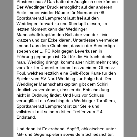
Pfostenschuss! Das hätte der Ausgleich sein können.
Der Weddinger Druck ermöglicht auf der anderen
Seite immer wieder Räume für Normannia 08.
Sportkamerad Lamprecht läuft frei auf den
Weddinger Torwart zu und überlupft diesen, im
letzten Moment kann der Weddinger
Mannschaftskapitän den Ball aber von der Linie
kratzen und zur Ecke klären. Unterdessen vermeldet
jemand aus dem Clubheim, dass in der Bundesliga
soeben der 1. FC Köln gegen Leverkusen in
Führung gegangen ist. Gut für die Eintracht denkt
man. Wedding drängt, kommt aber nicht mehr richtig
vors Tor. Im Übereifer kommt es zu einem Offensiv-
Foul, welches letztlich eine Gelb-Rote Karte für den
Spieler vom SV Nord Wedding zur Folge hat. Der
Weddinger Mannschaftskapitän gibt dem Schiri
deutlich zu verstehen, dass er die Entscheidung
nicht in Ordnung findet. Und kurz vor Schluss
verunglückt ein Abschlag des Weddinger Torhüters,
Sportkamerad Lamprecht ist zur Stelle und
vollstreckt mit seinem dritten Treffer zum 2:4
Endstand.
Und dann ist Feierabend. Abpfiff, abklatschen unter
Mit- und Gegenspielern sowie dem Schiedsrichter.