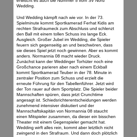
erwischt es auch die Nummer 5 vom SV Nord
Wedding.
Und Wedding kämpft nach wie vor. In der 73.
Spielminute kommt Sportkamerad Ferhat Kidis am
rechten Strafraumeck zum Abschluss und schlenzt
den Ball mit einem tollen Schuss ins lange Eck.
Ausgleich. Großer Jubel im Wedding, die Spieler
feuern sich gegenseitig an und beschwören, dass
sie dieses Spiel jetzt noch gewinnen. Aber es kommt
anders. Normannia 08 macht wieder Druck.
Zunächst kann der Weddinger Torhüter noch eine
Großchance parieren aber nach einem Eckball
kommt Sportkamerad Teuber in der 78. Minute in
zentraler Position zum Schuss und erzielt die
erneute Führung für den Tabellenführer. Jetzt wird
der Ton rauer auf dem Sportplatz. Die Spieler beider
Mannschaften spüren, dass jetzt Crunchtime
angesagt ist. Schiedsrichterentscheidungen werden
zunehmend intensiver diskutiert und der
Mannschaftskapitän von Normannia 08 staucht
einen Mitspieler zusammen, da dieser ein bisschen
Theater mit einem Gegenspieler gemacht hat.
Wedding wirft alles rein, kommt aber letztlich nicht
zwingend in den Strafraum. Und dann doch plötzlich