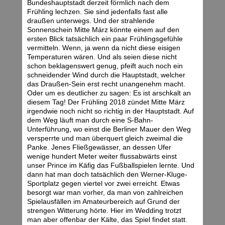
Bundeshauptstadt derzeit förmlich nach dem
Frühling lechzen. Sie sind jedenfalls fast alle
draußen unterwegs. Und der strahlende
Sonnenschein Mitte März könnte einem auf den
ersten Blick tatsächlich ein paar Frühlingsgefühle
vermitteln. Wenn, ja wenn da nicht diese eisigen
Temperaturen wären. Und als seien diese nicht
schon beklagenswert genug, pfeift auch noch ein
schneidender Wind durch die Hauptstadt, welcher
das Draußen-Sein erst recht unangenehm macht.
Oder um es deutlicher zu sagen: Es ist arschkalt an
diesem Tag! Der Frühling 2018 zündet Mitte März
irgendwie noch nicht so richtig in der Hauptstadt. Auf
dem Weg läuft man durch eine S-Bahn-
Unterführung, wo einst die Berliner Mauer den Weg
versperrte und man überquert gleich zweimal die
Panke. Jenes Fließgewässer, an dessen Ufer
wenige hundert Meter weiter flussabwärts einst
unser Prince im Käfig das Fußballspielen lernte. Und
dann hat man doch tatsächlich den Werner-Kluge-
Sportplatz gegen viertel vor zwei erreicht. Etwas
besorgt war man vorher, da man von zahlreichen
Spielausfällen im Amateurbereich auf Grund der
strengen Witterung hörte. Hier im Wedding trotzt
man aber offenbar der Kälte, das Spiel findet statt.