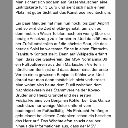
Man sichert sich sodann am Kassenhäuschen eine
Eintrittskarte für 3 Euro und sieht sich nach einem
Platz mit guter Sicht auf das Kunstrasenrechteck um.
Ein paar Minuten hat man nun noch, bis zum Anpfiff
und so wird die Zeit effektiv genutzt, um sich auf
dem mobilen Wisch-Telefon noch ein wenig über die
heutige Ansetzung zu informieren. Und da stößt man
per Zufall tatsächlich auf die nächste Spur, die das
heutige Spiel im weitesten Sinne in einen Eintracht-
Frankfurt-Kontext stellt. Denn auf Wikipedia erfährt
man, dass der Gastverein, der MSV Normannia 08
ein Fußballverein aus dem Märkischen Viertel im
nördlichen Berlin ist und dass dieser einst der erste
Verein eines gewissen Benjamin Köhler war. Und
darauf war man dann tatsächlich nicht vorbereitet.
Man wohnt also heute dem Duell zwischen dem
Nachfolgeverein des Stammvereins der Kovac-
Brüder und Heinz Gründel und des ersten
Fußballvereins von Benjamin Köhler bei. Das Ganze
noch dazu nur wenige Meter entfernt vom
boatengschen Fußballkäfig. Als Eintracht-Anhänger
geht einem bei diesen Gedanken schon ein bisschen
das Herz auf. Das Wischtelefon spuckt darüber
hinaus die Informationen aus, dass der MSV