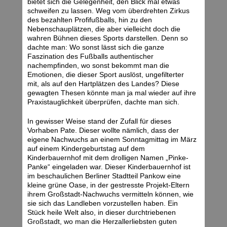
bietet sich die Gelegenheit, den Blick mal etwas
schweifen zu lassen. Weg vom überdrehten Zirkus
des bezahlten Profifußballs, hin zu den
Nebenschauplätzen, die aber vielleicht doch die
wahren Bühnen dieses Sports darstellen. Denn so
dachte man: Wo sonst lässt sich die ganze
Faszination des Fußballs authentischer
nachempfinden, wo sonst bekommt man die
Emotionen, die dieser Sport auslöst, ungefilterter
mit, als auf den Hartplätzen des Landes? Diese
gewagten Thesen könnte man ja mal wieder auf ihre
Praxistauglichkeit überprüfen, dachte man sich.
In gewisser Weise stand der Zufall für dieses
Vorhaben Pate. Dieser wollte nämlich, dass der
eigene Nachwuchs an einem Sonntagmittag im März
auf einem Kindergeburtstag auf dem
Kinderbauernhof mit dem drolligen Namen „Pinke-
Panke“ eingeladen war. Dieser Kinderbauernhof ist
im beschaulichen Berliner Stadtteil Pankow eine
kleine grüne Oase, in der gestresste Projekt-Eltern
ihrem Großstadt-Nachwuchs vermitteln können, wie
sie sich das Landleben vorzustellen haben. Ein
Stück heile Welt also, in dieser durchtriebenen
Großstadt, wo man die Herzallerliebsten guten