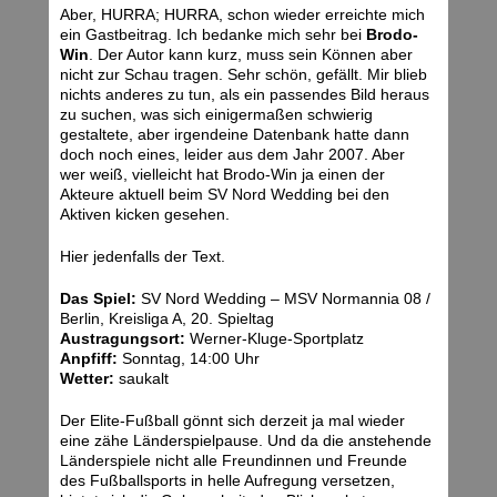
Aber, HURRA; HURRA, schon wieder erreichte mich
ein Gastbeitrag. Ich bedanke mich sehr bei
Brodo-
Win
. Der Autor kann kurz, muss sein Können aber
nicht zur Schau tragen. Sehr schön, gefällt. Mir blieb
nichts anderes zu tun, als ein passendes Bild heraus
zu suchen, was sich einigermaßen schwierig
gestaltete, aber irgendeine Datenbank hatte dann
doch noch eines, leider aus dem Jahr 2007. Aber
wer weiß, vielleicht hat Brodo-Win ja einen der
Akteure aktuell beim SV Nord Wedding bei den
Aktiven kicken gesehen.
Hier jedenfalls der Text.
Das Spiel:
SV Nord Wedding – MSV Normannia 08 /
Berlin, Kreisliga A, 20. Spieltag
Austragungsort:
Werner-Kluge-Sportplatz
Anpfiff:
Sonntag, 14:00 Uhr
Wetter:
saukalt
Der Elite-Fußball gönnt sich derzeit ja mal wieder
eine zähe Länderspielpause. Und da die anstehende
Länderspiele nicht alle Freundinnen und Freunde
des Fußballsports in helle Aufregung versetzen,