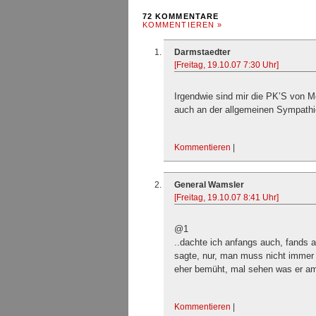
72 KOMMENTARE
KOMMENTIEREN »
Darmstaedter
[Freitag, 19.10.07 7:30 Uhr]
Irgendwie sind mir die PK’S von M
auch an der allgemeinen Sympath
Kommentieren
|
General Wamsler
[Freitag, 19.10.07 8:41 Uhr]
@1
..dachte ich anfangs auch, fands a
sagte, nur, man muss nicht immer w
eher bemüht, mal sehen was er am
Kommentieren
|