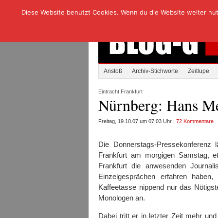
Diese Website benutzt Cookies. Wenn du die Website weiter nutzt
Anstoß
Archiv-Stichworte
Zeitlupe
Eintracht Frankfurt
Nürnberg: Hans Mey
Freitag, 19.10.07 um 07:03 Uhr |
72 Kommentare
Die Donnerstags-Pressekonferenz 
Frankfurt am morgigen Samstag, e
Frankfurt die anwesenden Journal
Einzelgesprächen erfahren haben,
Kaffeetasse nippend nur das Nötigst
Monologen an.
Dabei tritt er in letzter Zeit mehr u