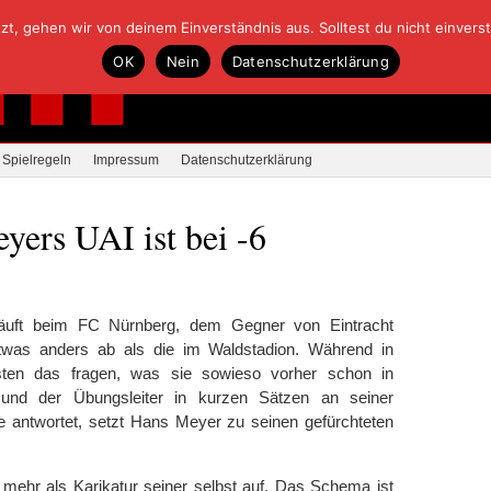
, gehen wir von deinem Einverständnis aus. Solltest du nicht einverstan
OK
Nein
Datenschutzerklärung
Spielregeln
Impressum
Datenschutzerklärung
ers UAI ist bei -6
läuft beim FC Nürnberg, dem Gegner von Eintracht
twas anders ab als die im Waldstadion. Während in
isten das fragen, was sie sowieso vorher schon in
 und der Übungsleiter in kurzen Sätzen an seiner
e antwortet, setzt Hans Meyer zu seinen gefürchteten
nd mehr als Karikatur seiner selbst auf. Das Schema ist