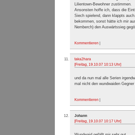
Lilientown-Bewohner zustimmen.
Ansonsten hoffe ich, dass die Eintr
Siech spielend, dann klappts auch.
bekommen, sonst hätte ich mir aus
Nemberch) den Auswärtssieg gegö
Kommentieren
|
taka2hara
[Freitag, 19.10.07 10:13 Uhr]
und da nun mal alle Serien irgen
mal nicht den wundwaiden Gegner
Kommentieren
|
Johann
[Freitag, 19.10.07 10:17 Uhr]
Wundwaid gefällt mir sehr gut.