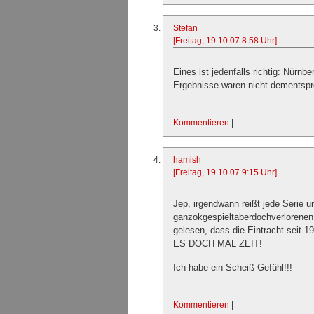
Stefan
[Freitag, 19.10.07 8:58 Uhr]
Eines ist jedenfalls richtig: Nürnbe
Ergebnisse waren nicht dementspre
Kommentieren
|
hamish
[Freitag, 19.10.07 9:15 Uhr]
Jep, irgendwann reißt jede Serie u
ganzokgespieltaberdochverlorenen
gelesen, dass die Eintracht seit 
ES DOCH MAL ZEIT!
Ich habe ein Scheiß Gefühl!!!
Kommentieren
|