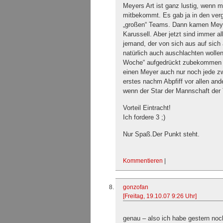
Meyers Art ist ganz lustig, wenn 
mitbekommt. Es gab ja in den verg
„großen“ Teams. Dann kamen Meyer
Karussell. Aber jetzt sind immer a
jemand, der von sich aus auf sic
natürlich auch auschlachten wollen
Woche“ aufgedrückt zubekommen is
einen Meyer auch nur noch jede z
erstes nachm Abpfiff vor allen an
wenn der Star der Mannschaft der T
Vorteil Eintracht!
Ich fordere 3 ;)
Nur Spaß.Der Punkt steht.
Kommentieren
|
gonzofan
[Freitag, 19.10.07 9:26 Uhr]
genau – also ich habe gestern no