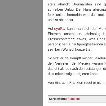
stets ähnlich: Journalisten sind g
schreiben Unfug. Der Hans allerding
funktioniert. Immerhin wird das mei
und ist absehbar.
Auf
eyeP.tv
kann man sich den Monol
Eintracht anschauen. „Heimsieg ist
Pressekonferenz; etwas, was Hans 
persönlichen Unaufgeregtheits-Indika
sein kein Wunschkonzert ist.
So sitzt er da, kämpft mit der Lesebri
den Vertretern der Medien, warum N
dasteht als es nach den Leistungen de
dies mittelfristig korrigieren kann.
Von Eintracht Frankfurt redet er nich
Schlagworte:
Nürnberg