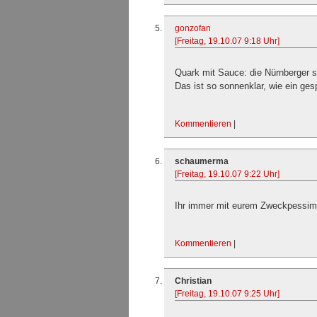
gonzofan
[Freitag, 19.10.07 9:18 Uhr]
Quark mit Sauce: die Nürnberger s
Das ist so sonnenklar, wie ein gesp
Kommentieren
|
schaumerma
[Freitag, 19.10.07 9:22 Uhr]
Ihr immer mit eurem Zweckpessim
Kommentieren
|
Christian
[Freitag, 19.10.07 9:25 Uhr]