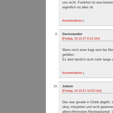
uns nicht. Frankfurt ist anscheine
eigentlich ist alles ok.
Kommentieren
|
Darmstaedter
[Freitag, 19.10.07 9:32 Uhr]
Wenn mich einer fragt reist bei Nü
gefallen.
Es wird nämlich nicht mehr lange 
Kommentieren
|
Johann
[Freitag, 19.10.07 10:03 Uhr]
Das was gerade in Glubb abgeht, 
okay mitspielen und nicht gewinne
allerschlimmsten Abstiegskampf. 