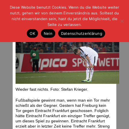
Diese Website benutzt Cookies. Wenn du die Website weiter
| | |
BLOG-G
Fußball und der Rest
nutzt, gehen wir von deinem Einverständnis aus. Solltest du
HOME
|
REGELN
|
IMPRESSUM
|
DATENSCHUTZ
nicht einverstanden sein, hast du jetzt die Möglichkeit, die
Seite zu verlassen.
Null zu null macht eins
OK
Nein
Datenschutzerklärung
Samstag, 23.02.13 | 10:02 Uhr
Wieder fast nichts. Foto: Stefan Krieger.
Fußballspiele gewinnt man, wenn man ein Tor mehr
schießt als der Gegner. Gestern hat Freiburg kein
Tor gegen Eintracht Frankfurt geschossen. Folglich
hätte Eintracht Frankfurt ein einziger Treffer genügt,
um dieses Spiel zu gewinnen. Eintracht Frankfurt
erzielt aber in letzter Zeit keine Treffer mehr. Streng