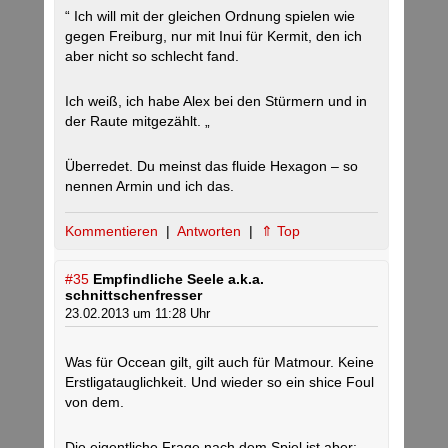
“ Ich will mit der gleichen Ordnung spielen wie
gegen Freiburg, nur mit Inui für Kermit, den ich
aber nicht so schlecht fand.
Ich weiß, ich habe Alex bei den Stürmern und in
der Raute mitgezählt. „
Überredet. Du meinst das fluide Hexagon – so
nennen Armin und ich das.
Kommentieren
|
Antworten
|
⇑ Top
#35
Empfindliche Seele a.k.a.
schnittschenfresser
23.02.2013 um 11:28 Uhr
Was für Occean gilt, gilt auch für Matmour. Keine
Erstligatauglichkeit. Und wieder so ein shice Foul
von dem.
Die eigentliche Frage nach dem Spiel ist aber: