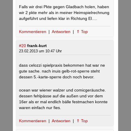
Falls wir drei Pkte gegen Gladbach holen, haben
wir 2 pkte mehr als in meiner Heimspielrechnung
aufgeführt und liefen klar in Richtung El….
Kommentieren
|
Antworten
|
⇑ Top
#20
frank-kurt
23.02.2013 um 10:47 Uhr
dass celozzi spielpraxis bekommen hat war ne
gute sache. nach inuis gelb-rot-sperre steht
dessen 5.-karte-sperre doch noch bevor.
ocean war wiener walzer und comicgeräusche.
dessen fehlpässe auf die außen und vor dem
16er als er mal endlich bälle festmachen konnte
waren einfach nur fies.
Kommentieren
|
Antworten
|
⇑ Top