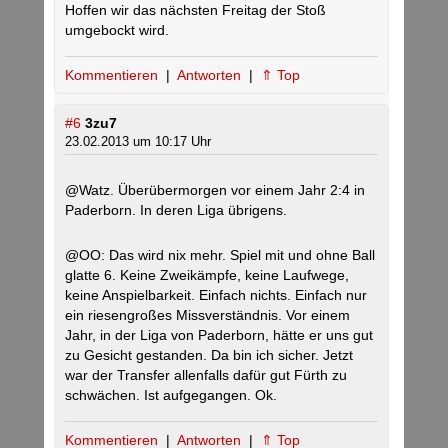
Hoffen wir das nächsten Freitag der Stoß
umgebockt wird.
Kommentieren
|
Antworten
|
⇑ Top
#6
3zu7
23.02.2013 um 10:17 Uhr
@Watz. Überübermorgen vor einem Jahr 2:4 in
Paderborn. In deren Liga übrigens.
@OO: Das wird nix mehr. Spiel mit und ohne Ball
glatte 6. Keine Zweikämpfe, keine Laufwege,
keine Anspielbarkeit. Einfach nichts. Einfach nur
ein riesengroßes Missverständnis. Vor einem
Jahr, in der Liga von Paderborn, hätte er uns gut
zu Gesicht gestanden. Da bin ich sicher. Jetzt
war der Transfer allenfalls dafür gut Fürth zu
schwächen. Ist aufgegangen. Ok.
Kommentieren
|
Antworten
|
⇑ Top