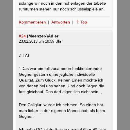
solange wir noch in den höhenlagen der tabelle
rumturnen stehen nur noch schlüsselspiele an.
Kommentieren
|
Antworten
|
⇑ Top
#24
(Meenzer-)Adler
23.02.2013 um 10:59 Uhr
ZITAT:
“ Das war ein toll zusammen funktionierender
Gegner gestern ohne jegliche individuelle
Qualität. Zum Glück. Keinen Einen möchte ich
von denen bei uns sehen. Und doch liegen die
fast gleichauf. Das darf eigentlich nicht sein. „
Den Caligiuri würde ich nehmen. So einen hat
man lieber in der eigenen Mannschaft als beim
Gegner.
Ich habe OO letzte Saison dreimal über 90 bzw.