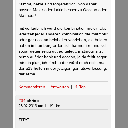
Stimmt, beide sind torgefährlich. Von daher
passen Meier oder Lakic besser zu Occean oder
Matmour! „
mit verlaub, ich würd die kombination meier-lakic
jederzeit jeder anderen kombination die matmour
oder gar occean beinhaltet vorziehen, die beiden
haben in hamburg ordentlich harmoniert und sich
sogar gegenseitig gut aufgelegt. matmour sitzt
prima auf der bank und occean, ja da fehlt sogar
mir ein plan, ich fürchte der würd noch nicht mal
der u23 helfen in der jetzigen gemütsverfassung,
der arme.
Kommentieren
|
Antworten
|
⇑ Top
#34
chrisp
23.02.2013 um 11:19 Uhr
ZITAT: