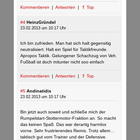
Kommentieren
|
Antworten
|
⇑ Top
#4
HeinzGründel
23.02.2013 um 10:17 Uhr
Ich bin zufrieden. Man hat sich halt gegensitig
neutralisiert. Halt ein Spiel für Taktikfreunde.
Apropos Taktik. Gelungener Schachzug von Veh.
Fußball ist doch mitunter nicht soo einfach
Kommentieren
|
Antworten
|
⇑ Top
#5
Andinatidis
23.02.2013 um 10:17 Uhr
Bin jetzt auch soweit und schließe mich der
Rumpelstart-Stottermotor-Fraktion an. So macht
das keinen Spaß. Das war derartig harmlos
vorne. Sehr frustrierendes Remis. Trotz allem…
taktisch gut vom Trainer und der Defensive.