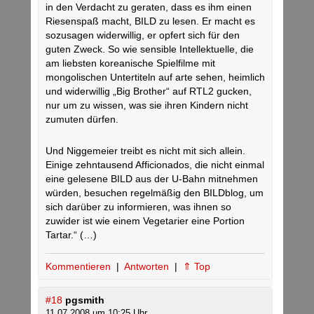
in den Verdacht zu geraten, dass es ihm einen
Riesenspaß macht, BILD zu lesen. Er macht es
sozusagen widerwillig, er opfert sich für den
guten Zweck. So wie sensible Intellektuelle, die
am liebsten koreanische Spielfilme mit
mongolischen Untertiteln auf arte sehen, heimlich
und widerwillig „Big Brother“ auf RTL2 gucken,
nur um zu wissen, was sie ihren Kindern nicht
zumuten dürfen.
Und Niggemeier treibt es nicht mit sich allein.
Einige zehntausend Afficionados, die nicht einmal
eine gelesene BILD aus der U-Bahn mitnehmen
würden, besuchen regelmäßig den BILDblog, um
sich darüber zu informieren, was ihnen so
zuwider ist wie einem Vegetarier eine Portion
Tartar.“ (…)
Kommentieren
|
Antworten
|
⇑ Top
#18
pgsmith
11.07.2008 um 10:25 Uhr