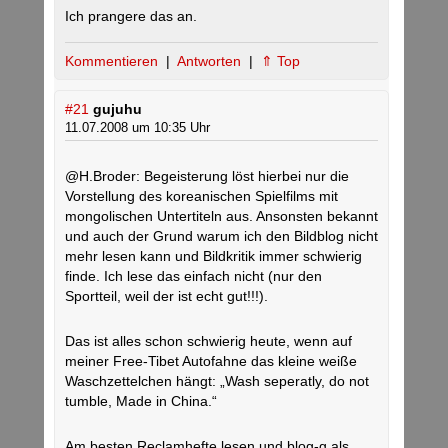
Ich prangere das an.
Kommentieren
|
Antworten
|
⇑ Top
#21
gujuhu
11.07.2008 um 10:35 Uhr
@H.Broder: Begeisterung löst hierbei nur die
Vorstellung des koreanischen Spielfilms mit
mongolischen Untertiteln aus. Ansonsten bekannt
und auch der Grund warum ich den Bildblog nicht
mehr lesen kann und Bildkritik immer schwierig
finde. Ich lese das einfach nicht (nur den
Sportteil, weil der ist echt gut!!!).
Das ist alles schon schwierig heute, wenn auf
meiner Free-Tibet Autofahne das kleine weiße
Waschzettelchen hängt: „Wash seperatly, do not
tumble, Made in China.“
Am besten Reclamhefte lesen und blog-g als