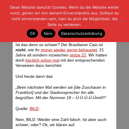
Diese Website benutzt Cookies. Wenn du die Website weiter
| | |
BLOG-G
Fußball und der Rest
nutzt, gehen wir von deinem Einverständnis aus. Solltest du
HOME
|
REGELN
|
IMPRESSUM
|
DATENSCHUTZ
nicht einverstanden sein, hast du jetzt die Möglichkeit, die
Seite zu verlassen.
Och menno, BILD!
OK
Nein
Datenschutzerklärung
Freitag, 11.07.08 | 07:13 Uhr
Ist das denn so schwer? Der Brasilianer Caio ist
nicht
, wie ihr
immer wieder gerne behauptet
, 21
Jahre alt sondern inzwischen
stolze 22
. Wir hatten
doch
kürzlich schon mal
mit den entsprechenden
Verweisen dazu berichtet.
Und heute dann das
„Beim nächsten Mal werden sie [die Zuschauer in
Frankfurt] und der Stadionsprecher ihn alle
begrüßen: Mit der Nummer 19 – Ü-Ü-Ü-Ü-Ümit!!!“
Quelle:
BILD
.
Nein, BILD. Wieder eine Zahl falsch. Ist aber auch
schwer, oder? Ok, wir klären auf.