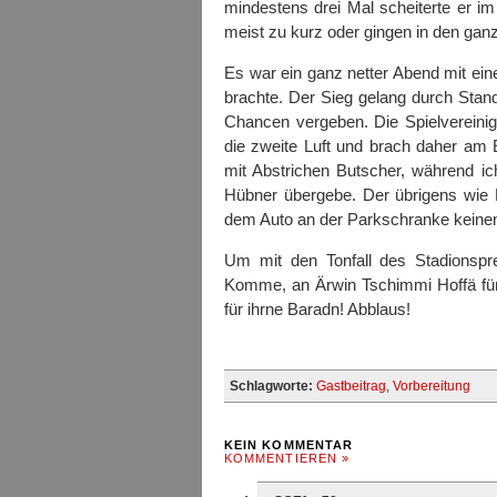
mindestens drei Mal scheiterte er im
meist zu kurz oder gingen in den gan
Es war ein ganz netter Abend mit ein
brachte. Der Sieg gelang durch Stan
Chancen vergeben. Die Spielvereini
die zweite Luft und brach daher am 
mit Abstrichen Butscher, während i
Hübner übergebe. Der übrigens wie 
dem Auto an der Parkschranke keinen
Um mit den Tonfall des Stadionspr
Komme, an Ärwin Tschimmi Hoffä für 
für ihrne Baradn! Abblaus!
Schlagworte:
Gastbeitrag
,
Vorbereitung
KEIN KOMMENTAR
KOMMENTIEREN »