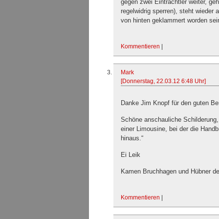
gegen zwei Eintrachtler weiter, ge
regelwidrig sperren), steht wieder 
von hinten geklammert worden sei
Kommentieren
|
Mark
[Donnerstag, 22.03.12 6:48 Uhr]
Danke Jim Knopf für den guten Ber
Schöne anschauliche Schilderung, 
einer Limousine, bei der die Hand
hinaus.“
Ei Leik
Kamen Bruchhagen und Hübner de
Kommentieren
|