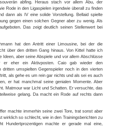
souverän abfing. Heraus stach vor allem Abu, der
e Rode in den Ligaspielen irgendwie überall zu finden
 dann als IV eine solide Vorstellung. Bellaid spielte
ffnung gegen einen solchen Gegner aber zu wenig. Als
ufgeboten. Das zeigt deutlich seinen Stellenwert bei
hmann hat den Antritt einer Limousine, bei der die
 über den dritten Gang hinaus. Von Kittel hatte ich
te Ideen, aber seine Abspiele und vor allem Abschlüsse
er eher ein Aktivposten. Caio gab wieder den
 dritten umspielten Gegenspieler noch in den vierten
itt, als gehe es um rein gar nichts und als sei es auch
en, er hat manchmal seine genialen Momente. Aber
cht. Matmour war Licht und Schatten. Er versuchte, das
 teilweise gelang. Da macht ein Rode auf rechts dann
fer machte immerhin seine zwei Tore, trat sonst aber
st wirklich so schlecht, wie in den Trainingsberichten zu
cht Hundertprozentigen machte er gerade mal eine,