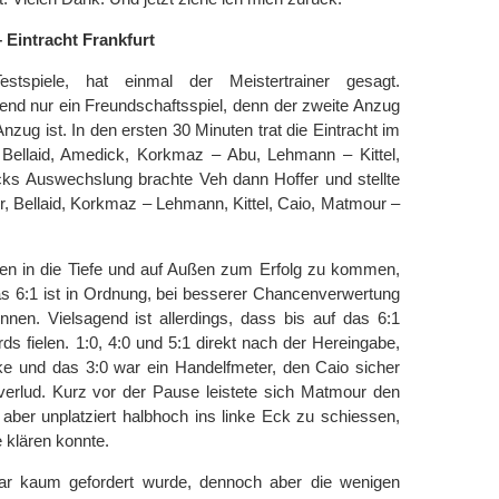
 Eintracht Frankfurt
estspiele, hat einmal der Meistertrainer gesagt.
end nur ein Freundschaftsspiel, denn der zweite Anzug
nzug ist. In den ersten 30 Minuten trat die Eintracht im
, Bellaid, Amedick, Korkmaz – Abu, Lehmann – Kittel,
ks Auswechslung brachte Veh dann Hoffer und stellte
r, Bellaid, Korkmaz – Lehmann, Kittel, Caio, Matmour –
ssen in die Tiefe und auf Außen zum Erfolg zu kommen,
s 6:1 ist in Ordnung, bei besserer Chancenverwertung
nnen. Vielsagend ist allerdings, dass bis auf das 6:1
rds fielen. 1:0, 4:0 und 5:1 direkt nach der Hereingabe,
ke und das 3:0 war ein Handelfmeter, den Caio sicher
verlud. Kurz vor der Pause leistete sich Matmour den
 aber unplatziert halbhoch ins linke Eck zu schiessen,
 klären konnte.
war kaum gefordert wurde, dennoch aber die wenigen