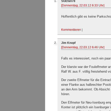
SGEfan78
[Donnerstag, 22.03.12 6:33 Uhr]
Hoffentlich gibt es keine Parksc
Kommentieren
|
Jim Knopf
[Donnerstag, 22.03.12 6:46 Uhr]
Falls es interessiert, noch ein paa
Der klarste war der Foulelfmeter a
Ralf W. aus F. völlig freistehend 
Der zweite Elfmeter für die Eintra
einer Flanke aus halbrechter Posit
an den Arm bekommt. Ob Absicht o
hören.
Den Elfmeter für Neu-Isenburg emp
Konter ist plötzlich ein Isenburger