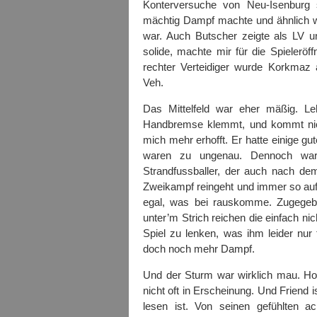
Konterversuche von Neu-Isenburg 
mächtig Dampf machte und ähnlich wi
war. Auch Butscher zeigte als LV und
solide, machte mir für die Spielerö
rechter Verteidiger wurde Korkmaz a
Veh.
Das Mittelfeld war eher mäßig. Le
Handbremse klemmt, und kommt nicht
mich mehr erhofft. Er hatte einige gu
waren zu ungenau. Dennoch war 
Strandfussballer, der auch nach dem
Zweikampf reingeht und immer so auftr
egal, was bei rauskomme. Zugegeb
unter’m Strich reichen die einfach ni
Spiel zu lenken, was ihm leider nur
doch noch mehr Dampf.
Und der Sturm war wirklich mau. Hof
nicht oft in Erscheinung. Und Friend i
lesen ist. Von seinen gefühlten a