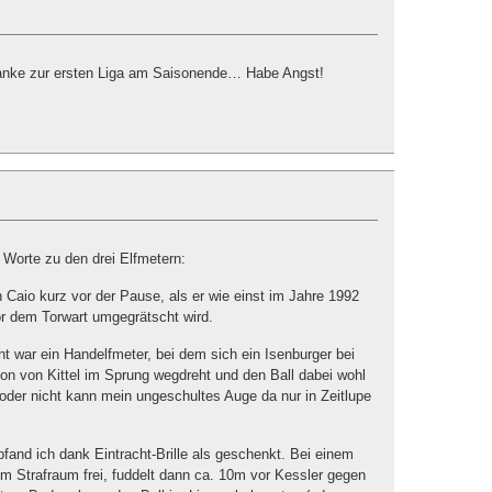
hranke zur ersten Liga am Saisonende… Habe Angst!
r Worte zu den drei Elfmetern:
n Caio kurz vor der Pause, als er wie einst im Jahre 1992
vor dem Torwart umgegrätscht wird.
cht war ein Handelfmeter, bei dem sich ein Isenburger bei
ion von Kittel im Sprung wegdreht und den Ball dabei wohl
der nicht kann mein ungeschultes Auge da nur in Zeitlupe
fand ich dank Eintracht-Brille als geschenkt. Bei einem
 im Strafraum frei, fuddelt dann ca. 10m vor Kessler gegen