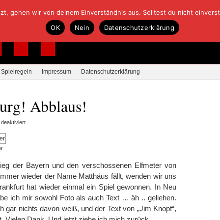
, gehen wir von deinem Einverständnis aus. Solltest du nicht einverstan
OK
Nein
Datenschutzerklärung
Spielregeln
Impressum
Datenschutzerklärung
burg! Abblaus!
für
eaktiviert
Pflichtsieg
in
r.
Isenburg!
Abblaus!
Sieg der Bayern und den verschossenen Elfmeter von
 immer wieder der Name Matthäus fällt, wenden wir uns
rankfurt hat wieder einmal ein Spiel gewonnen. In Neu
be ich mir sowohl Foto als auch Text … äh .. geliehen.
h gar nichts davon weiß, und der Text von „Jim Knopf“,
t. Vielen Dank. Und jetzt ziehe ich mich zurück.