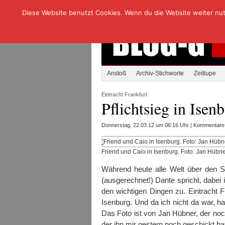
Diese Website benutzt Cookies. Wenn du die Website weiter nutzt
Anstoß
Archiv-Stichworte
Zeitlupe
Eintracht Frankfurt
Pflichtsieg in Isen
Donnerstag, 22.03.12 um 06:16 Uhr |
Kommentare d
Friend und Caio in Isenburg. Foto: Jan Hübne
Während heute alle Welt über den 
(ausgerechnet!) Dante spricht, dabei
den wichtigen Dingen zu. Eintracht F
Isenburg. Und da ich nicht da war, ha
Das Foto ist von Jan Hübner, der noc
der ihn mir gestern noch geschickt ha