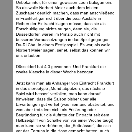
Unbekannter, für einen gewissen Leon Balogun ein.
So als wolle Norbert Meier auch dem letzten
Zuschauer deutlich machen, dass man anschließend
in Frankfurt gar nicht über die paar Ausfälle in
Reihen der Eintracht klagen müsse, dass sie als
Entschuldigung nichts taugen, denn sie, die
Düsseldorfer, waren im Prinzip auch nicht mit
besseren Voraussetzungen in das Spiel gegangen.
Du-Ri Cha. In einem Erstligaspiel. Es war, als wolle
Norbert Meier sagen, sehet, selbst das können wir
uns erlauben.
Düsseldorf hat 4:0 gewonnen. Und Frankfurt die
zweite Klatsche in dieser Woche bezogen.
Jetzt kann man als Anhänger von Eintracht Frankfurt
in das stereotype „Mund abputzen, das nächste
Spiel wird besser“ verfallen, man kann darauf
hinweisen, dass die Saison bisher über alle
Erwartungen gut verlief (was niemand abstreitet, und
was aber trotzdem nicht als Erklärung oder
Begründung für die Auftritte der Eintracht seit dem
Halbzeitpfiff von Schalke von vor einer Woche taugt),
man kann sie verhöhnen, die „Bettnässer“, die sich
vor der Fortuna in die Hose gemacht hatten, auch