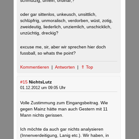
schmutzig, unfein, ordinär,?
oder gar sittenlos, unkeusch, unsittlich,
schlüpfrig, unmoralisch, verdorben, wüst, zotig,
zweideutig, liederlich, unziemlich, unschicklich,
unzüchtig, dreckig?
excuse me, sir, aber wir sprechen hier doch
fussball, so whats the point?
Kommentieren
|
Antworten
|
⇑ Top
#15
NichtsLutz
01.12.2012 um 09:05 Uhr
Volle Zustimmung zum Eingangsbeitrag. Wie
gegen Mainz hätte man auch Gestern mit 11
Mann nichts gerissen.
Ich möchte da auch gar nichts analysieren
(Innenverdeitigung, Lanig etc.). Wir haben, in