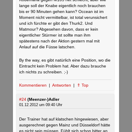
lange soll der Knabe eigentlich noch brauchen
bis er 90 Minuten gehen kann? Occean ist im
Moment nicht vermittelbar, ist total verunsichert
und ich fürchte er gibt den Thurk2. Und
Matmour? Abgesehen davon, dass er kein
eigentlicher Stürmer ist sollte man ihm
spätestens nach der Aktion gestern mal mit
Anlauf auf die Füsse latschen.
By the way, es gibt natürlich eine Position, wo die
Eintracht kein Problem hat. Aber dazu brauche
ich nichts zu schreiben. ;-)
Kommentieren
|
Antworten
|
⇑ Top
#24
(Meenzer-)Adler
01.12.2012 um 09:40 Uhr
Der Trainer hat auf klatschen hingewiesen, aber
ausgerechnet gegen Mainz und Düsseldorf hätte
es nicht sein müssen. Fühlt sich schon bitter an.