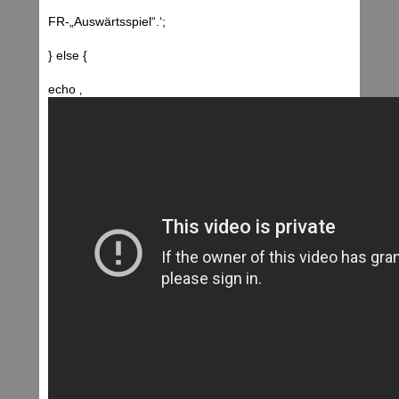
FR-„Auswärtsspiel“.‘;
} else {
echo ‚