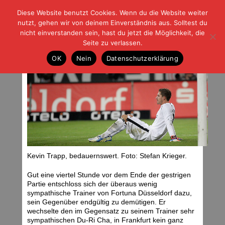
Diese Website benutzt Cookies. Wenn du die Website weiter
| | |
BLOG-G
Fußball und der Rest
nutzt, gehen wir von deinem Einverständnis aus. Solltest du
HOME
|
REGELN
|
IMPRESSUM
|
DATENSCHUTZ
nicht einverstanden sein, hast du jetzt die Möglichkeit, die
Seite zu verlassen.
Pfui
OK
Nein
Datenschutzerklärung
Samstag, 01.12.12 | 08:06 Uhr
Kevin Trapp, bedauernswert. Foto: Stefan Krieger.
Gut eine viertel Stunde vor dem Ende der gestrigen
Partie entschloss sich der überaus wenig
sympathische Trainer von Fortuna Düsseldorf dazu,
sein Gegenüber endgültig zu demütigen. Er
wechselte den im Gegensatz zu seinem Trainer sehr
sympathischen Du-Ri Cha, in Frankfurt kein ganz