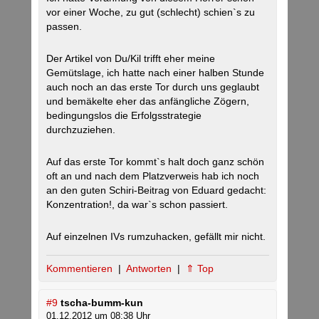
vor einer Woche, zu gut (schlecht) schien`s zu
passen.
Der Artikel von Du/Kil trifft eher meine
Gemütslage, ich hatte nach einer halben Stunde
auch noch an das erste Tor durch uns geglaubt
und bemäkelte eher das anfängliche Zögern,
bedingungslos die Erfolgsstrategie
durchzuziehen.
Auf das erste Tor kommt`s halt doch ganz schön
oft an und nach dem Platzverweis hab ich noch
an den guten Schiri-Beitrag von Eduard gedacht:
Konzentration!, da war`s schon passiert.
Auf einzelnen IVs rumzuhacken, gefällt mir nicht.
Kommentieren
|
Antworten
|
⇑ Top
#9
tscha-bumm-kun
01.12.2012 um 08:38 Uhr