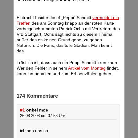
Eintracht Insider Josef „Peppi“ Schmitt
vermeldet ein
Treffen
des am Sonntag knapp an der roten Karte
vorbeigeschrammten Patrick Ochs mit Vertretern des
VfB Stuttgart. Ochs sagt nichts zu diesem Thema,
außer das es keinen Grund gebe, zu gehen.
Natürlich. Die Fans, das tolle Stadion. Man kennt
das.
Tröstlich ist, dass auch ein Peppi Schmitt irren kann.
Wer den Fehler in seinem
Artikel vom Montag
findet,
kann ihn behalten und zum Erbsenzählen gehen.
174 Kommentare
#1
onkel moe
26.08.2008 um 07:58 Uhr
ich seh das so: