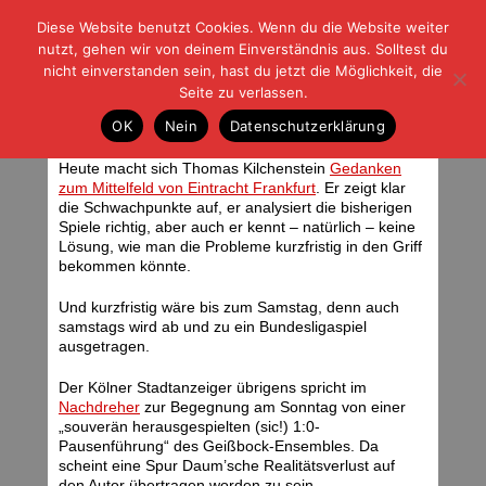
Diese Website benutzt Cookies. Wenn du die Website weiter
| | |
BLOG-G
Fußball und der Rest
nutzt, gehen wir von deinem Einverständnis aus. Solltest du
HOME
|
REGELN
|
IMPRESSUM
|
DATENSCHUTZ
nicht einverstanden sein, hast du jetzt die Möglichkeit, die
Seite zu verlassen.
Pressesplitter
OK
Nein
Datenschutzerklärung
Dienstag, 26.08.08 | 07:14 Uhr
Heute macht sich Thomas Kilchenstein
Gedanken
zum Mittelfeld von Eintracht Frankfurt
. Er zeigt klar
die Schwachpunkte auf, er analysiert die bisherigen
Spiele richtig, aber auch er kennt – natürlich – keine
Lösung, wie man die Probleme kurzfristig in den Griff
bekommen könnte.
Und kurzfristig wäre bis zum Samstag, denn auch
samstags wird ab und zu ein Bundesligaspiel
ausgetragen.
Der Kölner Stadtanzeiger übrigens spricht im
Nachdreher
zur Begegnung am Sonntag von einer
„souverän herausgespielten (sic!) 1:0-
Pausenführung“ des Geißbock-Ensembles. Da
scheint eine Spur Daum’sche Realitätsverlust auf
den Autor übertragen worden zu sein.