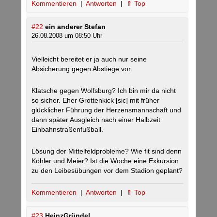
Kommentieren
|
Antworten
|
⇑ Top
#22
ein anderer Stefan
26.08.2008 um 08:50 Uhr
Vielleicht bereitet er ja auch nur seine
Absicherung gegen Abstiege vor.
Klatsche gegen Wolfsburg? Ich bin mir da nicht
so sicher. Eher Grottenkick [sic] mit früher
glücklicher Führung der Herzensmannschaft und
dann später Ausgleich nach einer Halbzeit
Einbahnstraßenfußball.
Lösung der Mittelfeldprobleme? Wie fit sind denn
Köhler und Meier? Ist die Woche eine Exkursion
zu den Leibesübungen vor dem Stadion geplant?
Kommentieren
|
Antworten
|
⇑ Top
#23
HeinzGründel