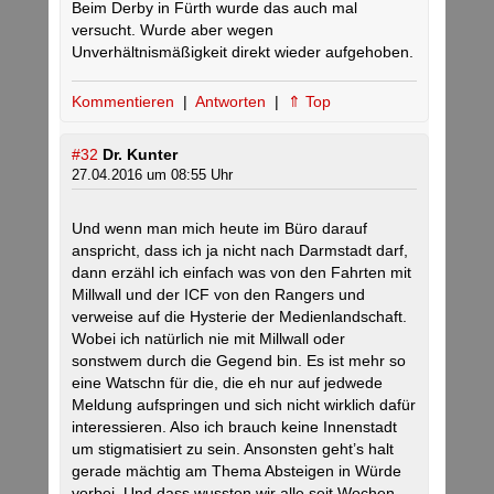
Beim Derby in Fürth wurde das auch mal
versucht. Wurde aber wegen
Unverhältnismäßigkeit direkt wieder aufgehoben.
Kommentieren
|
Antworten
|
⇑ Top
#32
Dr. Kunter
27.04.2016 um 08:55 Uhr
Und wenn man mich heute im Büro darauf
anspricht, dass ich ja nicht nach Darmstadt darf,
dann erzähl ich einfach was von den Fahrten mit
Millwall und der ICF von den Rangers und
verweise auf die Hysterie der Medienlandschaft.
Wobei ich natürlich nie mit Millwall oder
sonstwem durch die Gegend bin. Es ist mehr so
eine Watschn für die, die eh nur auf jedwede
Meldung aufspringen und sich nicht wirklich dafür
interessieren. Also ich brauch keine Innenstadt
um stigmatisiert zu sein. Ansonsten geht’s halt
gerade mächtig am Thema Absteigen in Würde
vorbei. Und dass wussten wir alle seit Wochen.