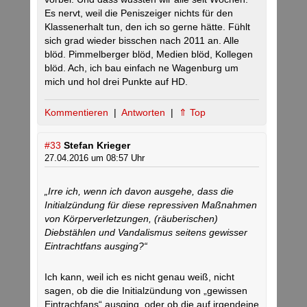
Es nervt, weil die Peniszeiger nichts für den
Klassenerhalt tun, den ich so gerne hätte. Fühlt
sich grad wieder bisschen nach 2011 an. Alle
blöd. Pimmelberger blöd, Medien blöd, Kollegen
blöd. Ach, ich bau einfach ne Wagenburg um
mich und hol drei Punkte auf HD.
Kommentieren
|
Antworten
|
⇑ Top
#33
Stefan Krieger
27.04.2016 um 08:57 Uhr
„Irre ich, wenn ich davon ausgehe, dass die
Initialzündung für diese repressiven Maßnahmen
von Körperverletzungen, (räuberischen)
Diebstählen und Vandalismus seitens gewisser
Eintrachtfans ausging?“
Ich kann, weil ich es nicht genau weiß, nicht
sagen, ob die die Initialzündung von „gewissen
Eintrachfans“ ausging, oder ob die auf irgendeine