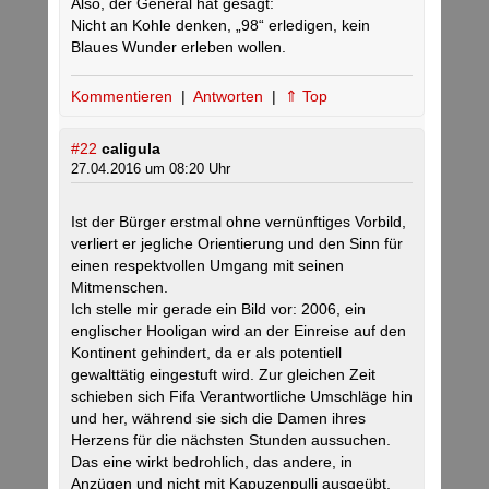
Also, der General hat gesagt:
Nicht an Kohle denken, „98“ erledigen, kein
Blaues Wunder erleben wollen.
Kommentieren
|
Antworten
|
⇑ Top
#22
caligula
27.04.2016 um 08:20 Uhr
Ist der Bürger erstmal ohne vernünftiges Vorbild,
verliert er jegliche Orientierung und den Sinn für
einen respektvollen Umgang mit seinen
Mitmenschen.
Ich stelle mir gerade ein Bild vor: 2006, ein
englischer Hooligan wird an der Einreise auf den
Kontinent gehindert, da er als potentiell
gewalttätig eingestuft wird. Zur gleichen Zeit
schieben sich Fifa Verantwortliche Umschläge hin
und her, während sie sich die Damen ihres
Herzens für die nächsten Stunden aussuchen.
Das eine wirkt bedrohlich, das andere, in
Anzügen und nicht mit Kapuzenpulli ausgeübt,