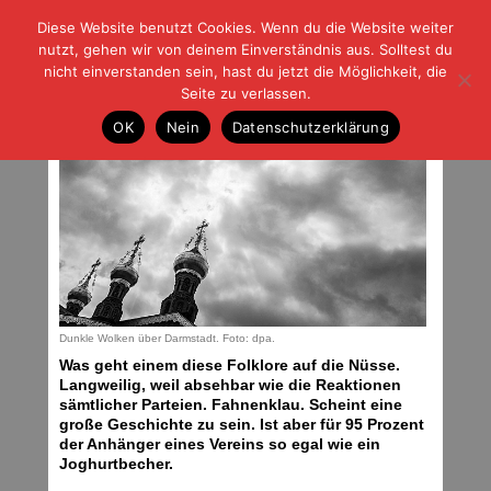
Diese Website benutzt Cookies. Wenn du die Website weiter
| | |
BLOG-G
Fußball und der Rest
nutzt, gehen wir von deinem Einverständnis aus. Solltest du
HOME
|
REGELN
|
IMPRESSUM
|
DATENSCHUTZ
nicht einverstanden sein, hast du jetzt die Möglichkeit, die
Seite zu verlassen.
Problem gelöst
OK
Nein
Datenschutzerklärung
Mittwoch, 27.04.16 | 06:26 Uhr
Dunkle Wolken über Darmstadt. Foto: dpa.
Was geht einem diese Folklore auf die Nüsse.
Langweilig, weil absehbar wie die Reaktionen
sämtlicher Parteien. Fahnenklau. Scheint eine
große Geschichte zu sein. Ist aber für 95 Prozent
der Anhänger eines Vereins so egal wie ein
Joghurtbecher.