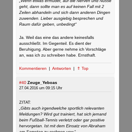
„Wenn etwas ermüdet, auf die Nerven und Nüsse
geht, dann sollte man es auf keinen Fall mit 2
Zeilen abhandeln und sich dann anderen Dingen
zuwenden. Lieber ausgiebig besprechen und
Raum dafür geben, unbedingt“
Ja. Weil das eine das andere keinesfalls
ausschließt. Im Gegenteil. Es dient der
Beruhigung. Aber gerne nehme ich Vorschläge
an, was ich zu schreiben habe. Ernsthaft.
Kommentieren
|
Antworten
|
⇑ Top
#40
Zeuge_Yeboas
27.04.2016 um 09:15 Uhr
ZITAT:
„Gibts auch irgendwelche sportlich relevanten
Meldungen? Wird gut trainiert, hat sich jemand
beim Fußball-Tennis verletzt oder gar positive
hervorgetan. Ist mit dem Einsatz von Abraham
am Samstag zu rechnen usw.“