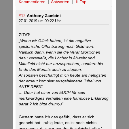
Kommentieren
|
Antworten
|
⇑ Top
#12
Anthony Zambini
27.01.2019 um 09:22 Uhr
ZITAT:
„Wenn wir Glück haben, ist die negative
spielerische Offenbarung noch Gold wert.
Nämlich dann, wenn sie die Verantwortlichen
dazu veranlaßt, die Löcher in Abwehr und
Mittelfeld nicht nur anzusprechen, sondern bis
Ende des Monats auch zu stopfen.
Ansonsten beschäftigt mich heute am heftigsten
der erneut komplett ausgebliebene Jubel von
ANTE REBIC.
… Oder hat einer von EUCH für sein
merkwürdiges Verhalten eine harmlose Erklärung
parat ? Ich bitte drum;-)“
Gestern hatte ich das gefühl, dass er sich
gedacht hat: ‚ruhig leute, es ist noch nichts
gewonnen, das war nur der Ausgleichstreffer.‘