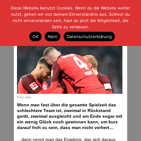
Diese Website benutzt Cookies. Wenn du die Website weiter
| | |
BLOG-G
Fußball und der Rest
nutzt, gehen wir von deinem Einverständnis aus. Solltest du
HOME
|
REGELN
|
IMPRESSUM
|
DATENSCHUTZ
nicht einverstanden sein, hast du jetzt die Möglichkeit, die
Seite zu verlassen.
Pünktchen und Ante
OK
Nein
Datenschutzerklärung
Sonntag, 27.01.19 | 08:03 Uhr
Foto: dpa
Wenn man fast über die gesamte Spielzeit das
schlechtere Team ist, zweimal in Rückstand
gerät, zweimal ausgleicht und am Ende sogar mit
ein wenig Glück noch gewinnen kann, um kurz
darauf froh zu sein, dass man nicht verliert…
…dann nennt man das Ergebnis, das sich daraus