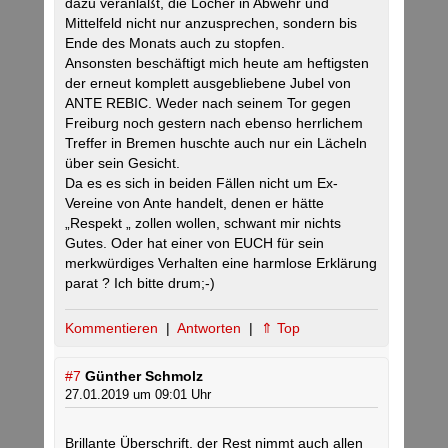
dazu veranlaßt, die Löcher in Abwehr und
Mittelfeld nicht nur anzusprechen, sondern bis
Ende des Monats auch zu stopfen.
Ansonsten beschäftigt mich heute am heftigsten
der erneut komplett ausgebliebene Jubel von
ANTE REBIC. Weder nach seinem Tor gegen
Freiburg noch gestern nach ebenso herrlichem
Treffer in Bremen huschte auch nur ein Lächeln
über sein Gesicht.
Da es es sich in beiden Fällen nicht um Ex-
Vereine von Ante handelt, denen er hätte
„Respekt „ zollen wollen, schwant mir nichts
Gutes. Oder hat einer von EUCH für sein
merkwürdiges Verhalten eine harmlose Erklärung
parat ? Ich bitte drum;-)
Kommentieren
|
Antworten
|
⇑ Top
#7
Günther Schmolz
27.01.2019 um 09:01 Uhr
Brillante Überschrift, der Rest nimmt auch allen