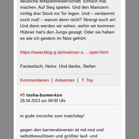
deutsche Mitspielmeisterschaft. Einfach mal
machen. Auf Sieg spielen. Und den Mainzern
richtig drei Stück ins Tor legen. Und – verdammt
noch mal! – warum denn nicht? Strengt euch an!
Und dann werden wir sehen, wohin wir kommen.
Hübner hat’s den Jungs gesagt. Oder sie haben
es wie ich gestern im Netz gehört.
https://www.blog-g.de/mainzer-s.....spiel.html
Fantastisch, Heinz. Und danke, Stefan.
Kommentieren
|
Antworten
|
⇑ Top
#5
tscha-bumm-kun
28.04.2013 um 09:00 Uhr
ei gude morsche zum matchday!
gegen den karnevalsverein ist mit mut und
selbstbewußtsein und größter lauf- und