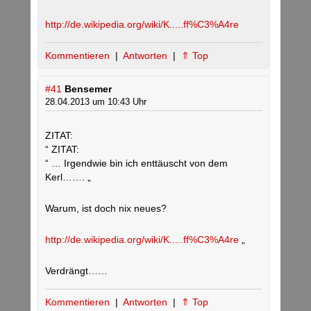
http://de.wikipedia.org/wiki/K.....ff%C3%A4re
Kommentieren
|
Antworten
|
⇑ Top
#41
Bensemer
28.04.2013 um 10:43 Uhr
ZITAT:
“ ZITAT:
“ … Irgendwie bin ich enttäuscht von dem
Kerl……. „
Warum, ist doch nix neues?
http://de.wikipedia.org/wiki/K.....ff%C3%A4re
„
Verdrängt……
Kommentieren
|
Antworten
|
⇑ Top