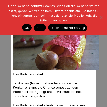
Diese Website benutzt Cookies. Wenn du die Website weiter
| | |
BLOG-G
Fußball und der Rest
nutzt, gehen wir von deinem Einverständnis aus. Solltest du
HOME
|
REGELN
|
IMPRESSUM
|
DATENSCHUTZ
nicht einverstanden sein, hast du jetzt die Möglichkeit, die
Seite zu verlassen.
Rhein gegen Main
OK
Nein
Datenschutzerklärung
Sonntag, 28.04.13 | 07:55 Uhr
Das Brötchenorakel.
Jetzt ist es (leider) mal wieder so, dass die
Konkurrenz uns die Chance erneut auf den
Präsentierteller gelegt hat — wir müssten halt
einfach nur zugreifen.
Das Brötchenorakel allerdings sagt maximal ein