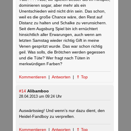
dominieren sogar, aber mehr als ein
Unentschieden wird nicht drin sein. Das schon,
weil es die große Chance wäre, den Rest auf
Distanz zu halten und Schalke zu verunsichern.
Seit dem Augsburg Spiel bin ich ernüchtert
hinsichtlich aller Erwarungen, auch wenn am
letzten Samstag wieder richtig Gift in meine
Venen gespritzt wurde. Das war schon richtig
geil. Was solls, die Brötchen werden gegessen
und die Tüte? Wer fragt nach Tüten in
merkwürdigen Farben?
Kommentieren
|
Antworten
|
⇑ Top
#14
Alibamboo
28.04.2013 um 09:24 Uhr
Auswärtssieg! Und wenn’s nur dazu dient, den
Heidel-Fandboy zu verprellen.
Kommentieren
|
Antworten
|
⇑ Top